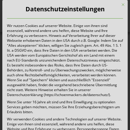
Mit d
Datenschutzeinstellungen
Wir nutzen Cookies auf unserer Website. Einige von ihnen sind
Heute für morgen sorgen
essenziell, während andere uns helfen, diese Website und Ihre
Erfahrung zu verbessern. Hinweis auf Verarbeitung Ihrer auf dieser
Webseite erhobenen Daten in den USA durch z.B. Google: Indem Sie auf
"Alles akzeptieren" klicken, willigen Sie zugleich gem. Art. 49 Abs. 1 S. 1
lit. a DSGVO ein, dass Ihre Daten in den USA verarbeitet werden. Die
USA werden vom Europäischen Gerichtshof als ein Land mit einem
nach EU-Standards unzureichendem Datenschutzniveau eingeschätzt.
Es besteht insbesondere das Risiko, dass Ihre Daten durch US-
Behörden, zu Kontroll- und zu Überwachungszwecken, möglicherweise
auch ohne Rechtsbehelfsmöglichkeiten, verarbeitet werden können.
Wenn Sie auf "Speichern" klicken und ausschließlich "Essenziell"
ausgewählt haben, findet die vorgehend beschriebene Übermittlung
nicht statt. Weitere Hinweise erhalten Sie in unserer
Datenschutzerklärung (https://schoenmackers.de/datenschutz/).
Wenn Sie unter 16 Jahre alt sind und Ihre Einwilligung zu optionalen
Services geben möchten, müssen Sie Ihre Erziehungsberechtigten um
Erlaubnis bitten.
Wir verwenden Cookies und andere Technologien auf unserer Website.
Einige von ihnen sind essenziell, während andere uns helfen, diese
Website und Ihre Erfahrung zu verbessern.
Personenbezogene Daten