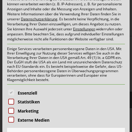
können verarbeitet werden (z. B. IP-Adressen), z. B. für personalisierte
Anzeigen und Inhalte oder die Messung von Anzeigen und Inhalten.
oben
Weitere Informationen über die Verwendung Ihrer Daten finden Sie in
unserer
Datenschutzerklärung
.
Es besteht keine Verpflichtung, in die
Verarbeitung Ihrer Daten einzuwilligen, um dieses Angebot zu nutzen.
Sie können Ihre Auswahl jederzeit unter
Einstellungen
widerrufen oder
anpassen.
Bitte beachten Sie, dass aufgrund individueller Einstellungen
möglicherweise nicht alle Funktionen der Website verfügbar sind.
Top Themen:
Einige Services verarbeiten personenbezogene Daten in den USA. Mit
Ihrer Einwilligung zur Nutzung dieser Services willigen Sie auch in die
Abfallarten
Verarbeitung Ihrer Daten in den USA gemäß Art. 49 (1) lit. a GDPR ein.
Der EuGH stuft die USA als ein Land mit unzureichendem Datenschutz
Container & Behälter
nach EU-Standards ein. Es besteht beispielsweise die Gefahr, dass US-
Behörden personenbezogene Daten in Überwachungsprogrammen
FAQ
verarbeiten, ohne dass für Europäerinnen und Europäer eine
Klagemöglichkeit besteht.
Jobs&Karriere
Es folgt eine Liste der Service-Gruppen, für die eine E
Essenziell
onlinePORTALE
Statistiken
Reklamation & Services
Marketing
Externe Medien
Aktuelles | Pressemitteilungen