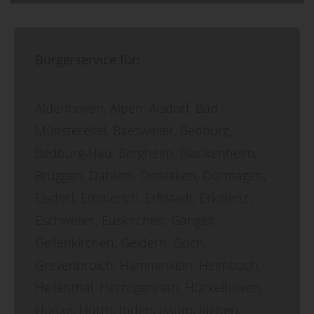
Bürgerservice für:
Aldenhoven, Alpen, Alsdorf, Bad
Münstereifel, Baesweiler, Bedburg,
Bedburg-Hau, Bergheim, Blankenheim,
Brüggen, Dahlem, Dinslaken, Dormagen,
Elsdorf, Emmerich, Erftstadt, Erkelenz ,
Eschweiler, Euskirchen, Gangelt,
Geilenkirchen, Geldern, Goch,
Grevenbroich, Hamminkeln, Heimbach,
Hellenthal, Herzogenrath, Hückelhoven,
Hünxe, Hürth, Inden, Issum, Jüchen,