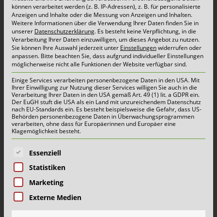
können verarbeitet werden (z. B. IP-Adressen), z. B. für personalisierte
Schönmackers zu einer sicheren und
Anzeigen und Inhalte oder die Messung von Anzeigen und Inhalten.
Weitere Informationen über die Verwendung Ihrer Daten finden Sie in
gesetzeskonformen Verwertung
unserer
Datenschutzerklärung
.
Es besteht keine Verpflichtung, in die
Verarbeitung Ihrer Daten einzuwilligen, um dieses Angebot zu nutzen.
unterschiedlichster Rest- und Wertstoffe.
Sie können Ihre Auswahl jederzeit unter
Einstellungen
widerrufen oder
anpassen.
Bitte beachten Sie, dass aufgrund individueller Einstellungen
möglicherweise nicht alle Funktionen der Website verfügbar sind.
Nachfolgend finden Sie wertvolle Befülltipps und
Einige Services verarbeiten personenbezogene Daten in den USA. Mit
Ihrer Einwilligung zur Nutzung dieser Services willigen Sie auch in die
eine Übersicht mit Details zu allen Abfallarten.
Verarbeitung Ihrer Daten in den USA gemäß Art. 49 (1) lit. a GDPR ein.
Der EuGH stuft die USA als ein Land mit unzureichendem Datenschutz
nach EU-Standards ein. Es besteht beispielsweise die Gefahr, dass US-
Behörden personenbezogene Daten in Überwachungsprogrammen
verarbeiten, ohne dass für Europäerinnen und Europäer eine
Download Befüllhinwe
ise
Klagemöglichkeit besteht.
Es folgt eine Liste der Service-Gruppen, für die eine E
Essenziell
Abfälle zur Verwertung
Statistiken
Marketing
Altpapier
Externe Medien
Aktenordner