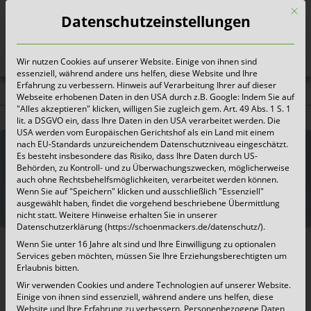
Mit d
Datenschutzeinstellungen
Wir nutzen Cookies auf unserer Website. Einige von ihnen sind
Heute für morgen sorgen
essenziell, während andere uns helfen, diese Website und Ihre
Erfahrung zu verbessern. Hinweis auf Verarbeitung Ihrer auf dieser
Webseite erhobenen Daten in den USA durch z.B. Google: Indem Sie auf
Alle Abfallarten. Alle Infos.
"Alles akzeptieren" klicken, willigen Sie zugleich gem. Art. 49 Abs. 1 S. 1
lit. a DSGVO ein, dass Ihre Daten in den USA verarbeitet werden. Die
USA werden vom Europäischen Gerichtshof als ein Land mit einem
nach EU-Standards unzureichendem Datenschutzniveau eingeschätzt.
Es besteht insbesondere das Risiko, dass Ihre Daten durch US-
Behörden, zu Kontroll- und zu Überwachungszwecken, möglicherweise
auch ohne Rechtsbehelfsmöglichkeiten, verarbeitet werden können.
Wenn Sie auf "Speichern" klicken und ausschließlich "Essenziell"
ausgewählt haben, findet die vorgehend beschriebene Übermittlung
nicht statt. Weitere Hinweise erhalten Sie in unserer
Datenschutzerklärung (https://schoenmackers.de/datenschutz/).
Wenn Sie unter 16 Jahre alt sind und Ihre Einwilligung zu optionalen
Services geben möchten, müssen Sie Ihre Erziehungsberechtigten um
Freuen Sie sich auf umfassende Entsorgung.
Erlaubnis bitten.
Dazu nutzen wir moderne Sammeltechniken,
Wir verwenden Cookies und andere Technologien auf unserer Website.
Einige von ihnen sind essenziell, während andere uns helfen, diese
Sortieranlagen und -systeme. So verhilft Ihnen
Website und Ihre Erfahrung zu verbessern.
Personenbezogene Daten