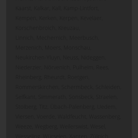
Kaarst, Kalkar, Kall, Kamp-Lintfort,
Kempen, Kerken, Kerpen, Kevelaer,
Korschenbroich, Kreuzau,
Linnich, Mechernich, Meerbusch,
Merzenich, Moers, Monschau,
Neukirchen-Yluyn, Neuss, Nideggen,
Niederzier, Nörvenich, Pulheim, Rees,
Rheinberg, Rheurdt, Roetgen,
Rommerskirchen, Schermbeck, Schleiden,
Selfkant, Simmerath, Sonsbeck, Straelen,
Stolberg, Titz, Übach-Palenberg, Uedem,
Viersen, Voerde, Waldfeucht, Wassenberg,
Weeze, Wegberg, Weilerswist, Wesel,
Wesseling, Würselen, Xanten, Zülpich