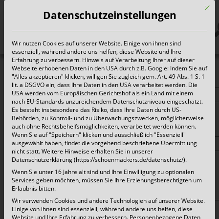
Mit d
Datenschutzeinstellungen
Wir nutzen Cookies auf unserer Website. Einige von ihnen sind
Heute für morgen sorgen
essenziell, während andere uns helfen, diese Website und Ihre
Erfahrung zu verbessern. Hinweis auf Verarbeitung Ihrer auf dieser
Webseite erhobenen Daten in den USA durch z.B. Google: Indem Sie auf
"Alles akzeptieren" klicken, willigen Sie zugleich gem. Art. 49 Abs. 1 S. 1
Redaktion/Firma*
lit. a DSGVO ein, dass Ihre Daten in den USA verarbeitet werden. Die
USA werden vom Europäischen Gerichtshof als ein Land mit einem
nach EU-Standards unzureichendem Datenschutzniveau eingeschätzt.
Es besteht insbesondere das Risiko, dass Ihre Daten durch US-
Behörden, zu Kontroll- und zu Überwachungszwecken, möglicherweise
auch ohne Rechtsbehelfsmöglichkeiten, verarbeitet werden können.
Ansprechpartner:in*
Wenn Sie auf "Speichern" klicken und ausschließlich "Essenziell"
ausgewählt haben, findet die vorgehend beschriebene Übermittlung
nicht statt. Weitere Hinweise erhalten Sie in unserer
Datenschutzerklärung (https://schoenmackers.de/datenschutz/).
Wenn Sie unter 16 Jahre alt sind und Ihre Einwilligung zu optionalen
Ihre Adresse*
Services geben möchten, müssen Sie Ihre Erziehungsberechtigten um
Erlaubnis bitten.
Wir verwenden Cookies und andere Technologien auf unserer Website.
Einige von ihnen sind essenziell, während andere uns helfen, diese
Website und Ihre Erfahrung zu verbessern.
Personenbezogene Daten