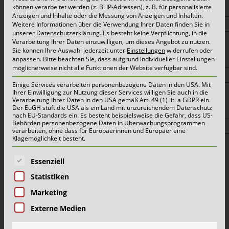
Ihre E-Mail-Adresse*
können verarbeitet werden (z. B. IP-Adressen), z. B. für personalisierte
Anzeigen und Inhalte oder die Messung von Anzeigen und Inhalten.
Weitere Informationen über die Verwendung Ihrer Daten finden Sie in
unserer
Datenschutzerklärung
.
Es besteht keine Verpflichtung, in die
Verarbeitung Ihrer Daten einzuwilligen, um dieses Angebot zu nutzen.
Sie können Ihre Auswahl jederzeit unter
Einstellungen
widerrufen oder
Ihre Telefonnummer
anpassen.
Bitte beachten Sie, dass aufgrund individueller Einstellungen
möglicherweise nicht alle Funktionen der Website verfügbar sind.
Einige Services verarbeiten personenbezogene Daten in den USA. Mit
Ihrer Einwilligung zur Nutzung dieser Services willigen Sie auch in die
Verarbeitung Ihrer Daten in den USA gemäß Art. 49 (1) lit. a GDPR ein.
Der EuGH stuft die USA als ein Land mit unzureichendem Datenschutz
Ihr Betreff*
nach EU-Standards ein. Es besteht beispielsweise die Gefahr, dass US-
Behörden personenbezogene Daten in Überwachungsprogrammen
verarbeiten, ohne dass für Europäerinnen und Europäer eine
Klagemöglichkeit besteht.
Es folgt eine Liste der Service-Gruppen, für die eine E
Für welchen Schönmackers Standort ist Ihre
Essenziell
Anfrage?
Statistiken
Marketing
Externe Medien