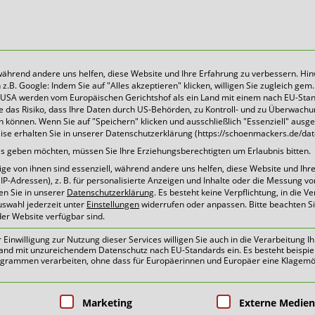
 während andere uns helfen, diese Website und Ihre Erfahrung zu verbessern. Hin
B. Google: Indem Sie auf "Alles akzeptieren" klicken, willigen Sie zugleich gem. 
Heute für morgen sorgen
Die USA werden vom Europäischen Gerichtshof als ein Land mit einem nach EU-Sta
 das Risiko, dass Ihre Daten durch US-Behörden, zu Kontroll- und zu Überwach
können. Wenn Sie auf "Speichern" klicken und ausschließlich "Essenziell" ausg
eise erhalten Sie in unserer Datenschutzerklärung (https://schoenmackers.de/dat
ackers: Arbeitgeber der 
ices geben möchten, müssen Sie Ihre Erziehungsberechtigten um Erlaubnis bitten.
e von ihnen sind essenziell, während andere uns helfen, diese Website und Ihr
P-Adressen), z. B. für personalisierte Anzeigen und Inhalte oder die Messung v
en Sie in unserer
Datenschutzerklärung
.
Es besteht keine Verpflichtung, in die V
uswahl jederzeit unter
Einstellungen
widerrufen oder anpassen.
Bitte beachten S
der Website verfügbar sind.
inwilligung zur Nutzung dieser Services willigen Sie auch in die Verarbeitung Ih
n Land mit unzureichendem Datenschutz nach EU-Standards ein. Es besteht beispie
ammen verarbeiten, ohne dass für Europäerinnen und Europäer eine Klagemög
pen, für die eine Einwilligung erteilt 
Marketing
Externe Medien