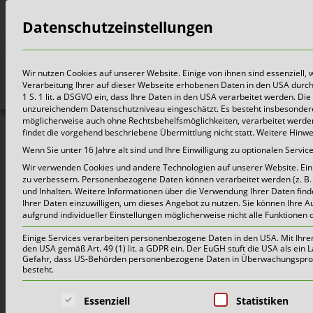
Datenschutzeinstellungen
Bürger
Wir nutzen Cookies auf unserer Website. Einige von ihnen sind essenziell,
Verarbeitung Ihrer auf dieser Webseite erhobenen Daten in den USA durch z.
1 S. 1 lit. a DSGVO ein, dass Ihre Daten in den USA verarbeitet werden. 
unzureichendem Datenschutzniveau eingeschätzt. Es besteht insbesondere
möglicherweise auch ohne Rechtsbehelfsmöglichkeiten, verarbeitet werden 
findet die vorgehend beschriebene Übermittlung nicht statt. Weitere Hinw
Schönm
Wenn Sie unter 16 Jahre alt sind und Ihre Einwilligung zu optionalen Serv
Wir verwenden Cookies und andere Technologien auf unserer Website. Einig
zu verbessern.
Personenbezogene Daten können verarbeitet werden (z. B. I
und Inhalten.
Weitere Informationen über die Verwendung Ihrer Daten find
Ihrer Daten einzuwilligen, um dieses Angebot zu nutzen.
Sie können Ihre A
aufgrund individueller Einstellungen möglicherweise nicht alle Funktionen 
Einige Services verarbeiten personenbezogene Daten in den USA. Mit Ihrer E
den USA gemäß Art. 49 (1) lit. a GDPR ein. Der EuGH stuft die USA als ei
Gefahr, dass US-Behörden personenbezogene Daten in Überwachungsprogr
besteht.
Es folgt eine Liste der Service-Grup
Essenziell
Statistiken