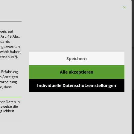
Mit die
Firmen
weis auf
Art. 49 Abs.
ndards
ungszwecken,
ewählt haben,
enschutz/).
Speichern
Zukunft
Alle akzeptieren
e Erfahrung
on Anzeigen
erarbeitung
Individuelle Datenschutzeinstellungen
ie, dass
rer Daten in
lsweise die
lichkeit
werden kann. Die erste Service-Gruppe i