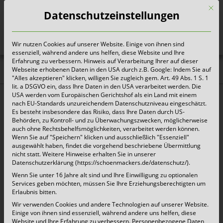
Mit d
Datenschutzeinstellungen
Wir nutzen Cookies auf unserer Website. Einige von ihnen sind
Heute für morgen sorgen
essenziell, während andere uns helfen, diese Website und Ihre
Erfahrung zu verbessern. Hinweis auf Verarbeitung Ihrer auf dieser
Webseite erhobenen Daten in den USA durch z.B. Google: Indem Sie auf
Aktuelles |
"Alles akzeptieren" klicken, willigen Sie zugleich gem. Art. 49 Abs. 1 S. 1
lit. a DSGVO ein, dass Ihre Daten in den USA verarbeitet werden. Die
Pressemitteilungen
USA werden vom Europäischen Gerichtshof als ein Land mit einem
nach EU-Standards unzureichendem Datenschutzniveau eingeschätzt.
Es besteht insbesondere das Risiko, dass Ihre Daten durch US-
Behörden, zu Kontroll- und zu Überwachungszwecken, möglicherweise
Schönmackers sammelt Leichtverpackungen
auch ohne Rechtsbehelfsmöglichkeiten, verarbeitet werden können.
Wenn Sie auf "Speichern" klicken und ausschließlich "Essenziell"
in Krefeld
ausgewählt haben, findet die vorgehend beschriebene Übermittlung
nicht statt. Weitere Hinweise erhalten Sie in unserer
Datenschutzerklärung (https://schoenmackers.de/datenschutz/).
15. November 2019 |
Aktuelles
Wenn Sie unter 16 Jahre alt sind und Ihre Einwilligung zu optionalen
Services geben möchten, müssen Sie Ihre Erziehungsberechtigten um
Schönmackers sammelt Leichtverpackungen in
Erlaubnis bitten.
Wir verwenden Cookies und andere Technologien auf unserer Website.
Krefeld Kempen/Krefeld, 14. November 2019 –
Einige von ihnen sind essenziell, während andere uns helfen, diese
Schönmackers sammelt ab 01.01.2020 die
Website und Ihre Erfahrung zu verbessern.
Personenbezogene Daten