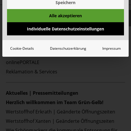
Speichern
Top Themen:
Alle akzeptieren
Abfallarten
Individuelle Datenschutzeinstellungen
Container & Behälter
FAQ
Cookie-Details
Datenschutzerklärung
Impressum
Jobs&Karriere
onlinePORTALE
Reklamation & Services
Aktuelles | Pressemitteilungen
Herzlich willkommen im Team Grün-Gelb!
Wertstoffhof Erkrath | Geänderte Öffnungszeiten
Wertstoffhof Xanten | Geänderte Öffnungszeiten
Wie Schönmackers die kommunale Entsorgung für