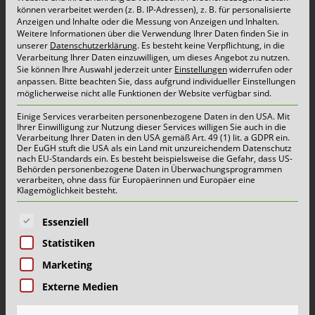
können verarbeitet werden (z. B. IP-Adressen), z. B. für personalisierte
Leichtstoffverpackungen (LVP) in Krefeld ein. Dies
Anzeigen und Inhalte oder die Messung von Anzeigen und Inhalten.
Weitere Informationen über die Verwendung Ihrer Daten finden Sie in
geschieht im Auftrag der Dualen Systeme. Den
unserer
Datenschutzerklärung
.
Es besteht keine Verpflichtung, in die
Verarbeitung Ihrer Daten einzuwilligen, um dieses Angebot zu nutzen.
Krefelder Bürgerinnen und Bürgern stehen für
Sie können Ihre Auswahl jederzeit unter
Einstellungen
widerrufen oder
anpassen.
Bitte beachten Sie, dass aufgrund individueller Einstellungen
die Sammlungen der LVP gelbe Säcke oder
möglicherweise nicht alle Funktionen der Website verfügbar sind.
unterschiedliche Gefäße zur Verfügung. Dies sind
Einige Services verarbeiten personenbezogene Daten in den USA. Mit
Ihrer Einwilligung zur Nutzung dieser Services willigen Sie auch in die
für Haushalte Behälter in den Größen 120 Liter
Verarbeitung Ihrer Daten in den USA gemäß Art. 49 (1) lit. a GDPR ein.
Der EuGH stuft die USA als ein Land mit unzureichendem Datenschutz
[…]
nach EU-Standards ein. Es besteht beispielsweise die Gefahr, dass US-
Behörden personenbezogene Daten in Überwachungsprogrammen
verarbeiten, ohne dass für Europäerinnen und Europäer eine
mehr lesen...
Klagemöglichkeit besteht.
Es folgt eine Liste der Service-Gruppen, für die eine E
Essenziell
Statistiken
Marketing
oben
Externe Medien