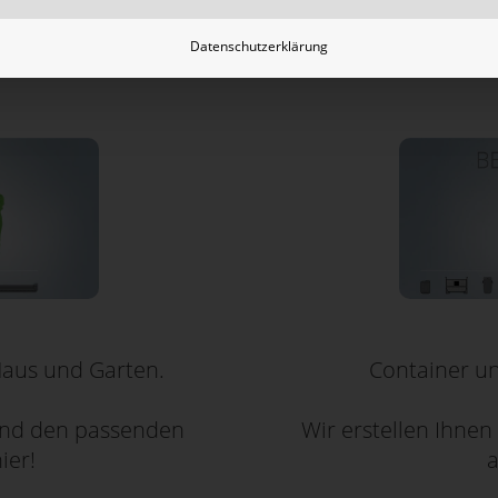
Datenschutzerklärung
Container un
Haus und Garten.
Wir erstellen Ihnen
 und den passenden
a
ier!