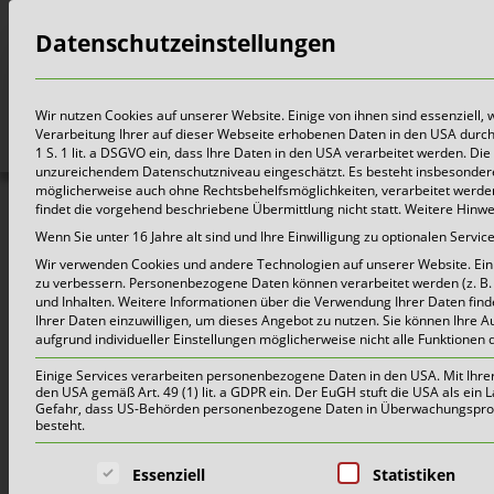
Datenschutzeinstellungen
Bürger
Wir nutzen Cookies auf unserer Website. Einige von ihnen sind essenziell,
Verarbeitung Ihrer auf dieser Webseite erhobenen Daten in den USA durch z.
1 S. 1 lit. a DSGVO ein, dass Ihre Daten in den USA verarbeitet werden. 
unzureichendem Datenschutzniveau eingeschätzt. Es besteht insbesondere
möglicherweise auch ohne Rechtsbehelfsmöglichkeiten, verarbeitet werden 
findet die vorgehend beschriebene Übermittlung nicht statt. Weitere Hinw
Un
Wenn Sie unter 16 Jahre alt sind und Ihre Einwilligung zu optionalen Serv
Wir verwenden Cookies und andere Technologien auf unserer Website. Einig
zu verbessern.
Personenbezogene Daten können verarbeitet werden (z. B. I
und Inhalten.
Weitere Informationen über die Verwendung Ihrer Daten find
Ihrer Daten einzuwilligen, um dieses Angebot zu nutzen.
Sie können Ihre A
aufgrund individueller Einstellungen möglicherweise nicht alle Funktionen 
Für Privat und Ge
Einige Services verarbeiten personenbezogene Daten in den USA. Mit Ihrer E
den USA gemäß Art. 49 (1) lit. a GDPR ein. Der EuGH stuft die USA als ei
Gefahr, dass US-Behörden personenbezogene Daten in Überwachungsprogr
besteht.
Es folgt eine Liste der Service-Grup
Essenziell
Statistiken