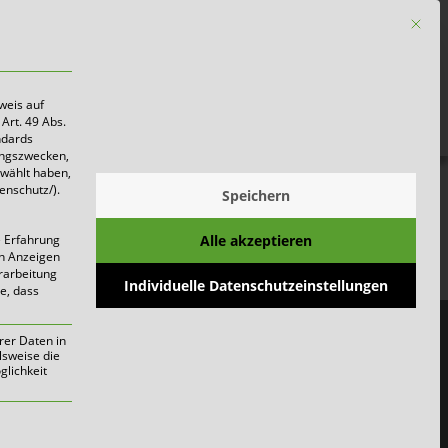
Mit die
Firmen
weis auf
Art. 49 Abs.
ndards
ungszwecken,
ewählt haben,
enschutz/).
Speichern
ter
Alle akzeptieren
e Erfahrung
on Anzeigen
erarbeitung
Individuelle Datenschutzeinstellungen
ie, dass
ngen. Wählen Sie …
rer Daten in
lsweise die
lichkeit
werden kann. Die erste Service-Gruppe i