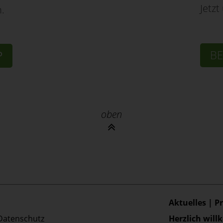
Jetzt
n.
BE
P
oben
Aktuelles | P
Datenschutz
Herzlich wil