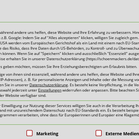
 während andere uns helfen, diese Website und Ihre Erfahrung zu verbessern. Hin
B. Google: Indem Sie auf "Alles akzeptieren" klicken, willigen Sie zugleich gem. 
Heute für morgen sorgen
Die USA werden vom Europäischen Gerichtshof als ein Land mit einem nach EU-Sta
 das Risiko, dass Ihre Daten durch US-Behörden, zu Kontroll- und zu Überwach
können. Wenn Sie auf "Speichern" klicken und ausschließlich "Essenziell" ausg
eise erhalten Sie in unserer Datenschutzerklärung (https://schoenmackers.de/dat
sere Container und Behäl
ices geben möchten, müssen Sie Ihre Erziehungsberechtigten um Erlaubnis bitten.
e von ihnen sind essenziell, während andere uns helfen, diese Website und Ihr
P-Adressen), z. B. für personalisierte Anzeigen und Inhalte oder die Messung v
en Sie in unserer
Datenschutzerklärung
.
Es besteht keine Verpflichtung, in die V
Wir haben die passende Lösung für Sie!
uswahl jederzeit unter
Einstellungen
widerrufen oder anpassen.
Bitte beachten S
der Website verfügbar sind.
werbe, für alle kleinen und großen Herausforderu
inwilligung zur Nutzung dieser Services willigen Sie auch in die Verarbeitung Ih
n Land mit unzureichendem Datenschutz nach EU-Standards ein. Es besteht beispie
ammen verarbeiten, ohne dass für Europäerinnen und Europäer eine Klagemög
pen, für die eine Einwilligung erteilt 
Marketing
Externe Medien