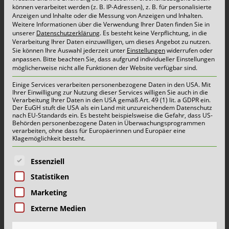
Kundeninformation
können verarbeitet werden (z. B. IP-Adressen), z. B. für personalisierte
Anzeigen und Inhalte oder die Messung von Anzeigen und Inhalten.
Weitere Informationen über die Verwendung Ihrer Daten finden Sie in
26. März 2020 |
Aktuelles
unserer
Datenschutzerklärung
.
Es besteht keine Verpflichtung, in die
Verarbeitung Ihrer Daten einzuwilligen, um dieses Angebot zu nutzen.
Sie können Ihre Auswahl jederzeit unter
Einstellungen
widerrufen oder
Die Sicherheit unserer Vertragspartner und
anpassen.
Bitte beachten Sie, dass aufgrund individueller Einstellungen
möglicherweise nicht alle Funktionen der Website verfügbar sind.
Mitarbeiter hat für uns höchste Priorität. Deshalb
Einige Services verarbeiten personenbezogene Daten in den USA. Mit
haben wir uns umfassend auf eine weitere
Ihrer Einwilligung zur Nutzung dieser Services willigen Sie auch in die
Verarbeitung Ihrer Daten in den USA gemäß Art. 49 (1) lit. a GDPR ein.
Ausbreitung des Coronavirus (SARS-CoV-2) in
Der EuGH stuft die USA als ein Land mit unzureichendem Datenschutz
nach EU-Standards ein. Es besteht beispielsweise die Gefahr, dass US-
Deutschland vorbereitet. Die bestehenden
Behörden personenbezogene Daten in Überwachungsprogrammen
verarbeiten, ohne dass für Europäerinnen und Europäer eine
Pandemieplanungen werden laufend den
Klagemöglichkeit besteht.
Aktualisierungen des Robert-Koch-Instituts (RKI),
Es folgt eine Liste der Service-Gruppen, für die eine E
Essenziell
der Bundesregierung und des Landes NRW
Statistiken
entsprechend angepasst. Es existieren in
Marketing
unserem Unternehmen Meldeverpflichtungen,
Externe Medien
welche sich an den aktuellen […]