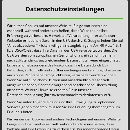
Mit d
Datenschutzeinstellungen
Wir nutzen Cookies auf unserer Website. Einige von ihnen sind
Heute für morgen sorgen
essenziell, während andere uns helfen, diese Website und Ihre
Erfahrung zu verbessern. Hinweis auf Verarbeitung Ihrer auf dieser
Webseite erhobenen Daten in den USA durch z.B. Google: Indem Sie auf
Aktuelles |
"Alles akzeptieren" klicken, willigen Sie zugleich gem. Art. 49 Abs. 1 S. 1
lit. a DSGVO ein, dass Ihre Daten in den USA verarbeitet werden. Die
Pressemitteilungen
USA werden vom Europäischen Gerichtshof als ein Land mit einem
nach EU-Standards unzureichendem Datenschutzniveau eingeschätzt.
Es besteht insbesondere das Risiko, dass Ihre Daten durch US-
Behörden, zu Kontroll- und zu Überwachungszwecken, möglicherweise
Wertschätzung!
auch ohne Rechtsbehelfsmöglichkeiten, verarbeitet werden können.
Wenn Sie auf "Speichern" klicken und ausschließlich "Essenziell"
ausgewählt haben, findet die vorgehend beschriebene Übermittlung
26. März 2020 |
Aktuelles
nicht statt. Weitere Hinweise erhalten Sie in unserer
Datenschutzerklärung (https://schoenmackers.de/datenschutz/).
Wenn Sie unter 16 Jahre alt sind und Ihre Einwilligung zu optionalen
mehr lesen...
Services geben möchten, müssen Sie Ihre Erziehungsberechtigten um
Erlaubnis bitten.
Wir verwenden Cookies und andere Technologien auf unserer Website.
Einige von ihnen sind essenziell, während andere uns helfen, diese
Schönmackers: Allgemeine
Website und Ihre Erfahrung zu verbessern.
Personenbezogene Daten