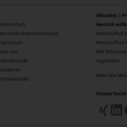
Aktuelles | P
Datenschutz
Herzlich wil
Barrierefreiheitsinformation
Wertstoffhof 
Impressum
Wertstoffhof 
Über uns
Wie Schönmac
Sofortkontakt
organisiert
Standorte
Mehr
Alle Me
Pressekontakt
Unsere Social