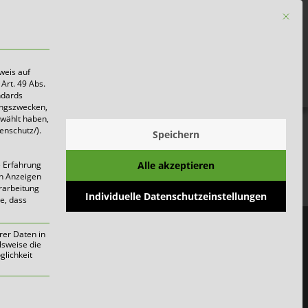
Mit die
Firmen
weis auf
Art. 49 Abs.
ndards
ungszwecken,
ewählt haben,
enschutz/).
Speichern
gen
Alle akzeptieren
e Erfahrung
on Anzeigen
erarbeitung
Individuelle Datenschutzeinstellungen
ie, dass
verschiebungen
rer Daten in
lsweise die
lichkeit
werden kann. Die erste Service-Gruppe i