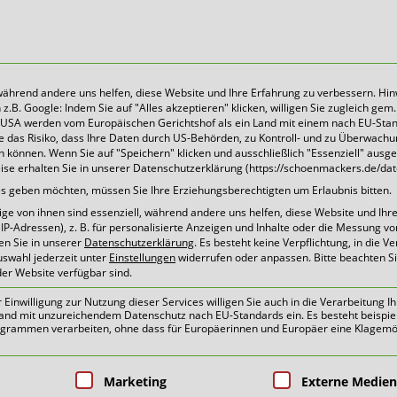
 während andere uns helfen, diese Website und Ihre Erfahrung zu verbessern. Hin
B. Google: Indem Sie auf "Alles akzeptieren" klicken, willigen Sie zugleich gem. 
Heute für morgen sorgen
Die USA werden vom Europäischen Gerichtshof als ein Land mit einem nach EU-Sta
 das Risiko, dass Ihre Daten durch US-Behörden, zu Kontroll- und zu Überwach
können. Wenn Sie auf "Speichern" klicken und ausschließlich "Essenziell" ausg
eise erhalten Sie in unserer Datenschutzerklärung (https://schoenmackers.de/dat
tuelles | Pressemitteilun
ices geben möchten, müssen Sie Ihre Erziehungsberechtigten um Erlaubnis bitten.
e von ihnen sind essenziell, während andere uns helfen, diese Website und Ihr
P-Adressen), z. B. für personalisierte Anzeigen und Inhalte oder die Messung v
en Sie in unserer
Datenschutzerklärung
.
Es besteht keine Verpflichtung, in die V
uswahl jederzeit unter
Einstellungen
widerrufen oder anpassen.
Bitte beachten S
der Website verfügbar sind.
: Beachten Sie bitte die Termin
inwilligung zur Nutzung dieser Services willigen Sie auch in die Verarbeitung Ih
n Land mit unzureichendem Datenschutz nach EU-Standards ein. Es besteht beispie
ammen verarbeiten, ohne dass für Europäerinnen und Europäer eine Klagemög
pen, für die eine Einwilligung erteilt 
Marketing
Externe Medien