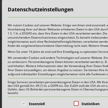
Datenschutzeinstellungen
Bürger
Wir nutzen Cookies auf unserer Website. Einige von ihnen sind essenziell,
Verarbeitung Ihrer auf dieser Webseite erhobenen Daten in den USA durch z.
1 S. 1 lit. a DSGVO ein, dass Ihre Daten in den USA verarbeitet werden. 
unzureichendem Datenschutzniveau eingeschätzt. Es besteht insbesondere
möglicherweise auch ohne Rechtsbehelfsmöglichkeiten, verarbeitet werden 
findet die vorgehend beschriebene Übermittlung nicht statt. Weitere Hinw
Ak
Wenn Sie unter 16 Jahre alt sind und Ihre Einwilligung zu optionalen Serv
Wir verwenden Cookies und andere Technologien auf unserer Website. Einig
zu verbessern.
Personenbezogene Daten können verarbeitet werden (z. B. I
und Inhalten.
Weitere Informationen über die Verwendung Ihrer Daten find
Ihrer Daten einzuwilligen, um dieses Angebot zu nutzen.
Sie können Ihre A
aufgrund individueller Einstellungen möglicherweise nicht alle Funktionen 
Abfallentsorgung
Einige Services verarbeiten personenbezogene Daten in den USA. Mit Ihrer E
den USA gemäß Art. 49 (1) lit. a GDPR ein. Der EuGH stuft die USA als ei
Gefahr, dass US-Behörden personenbezogene Daten in Überwachungsprogr
an Ostern!
besteht.
Es folgt eine Liste der Service-Grup
Essenziell
Statistiken
6. April 2022 |
Aktuelles