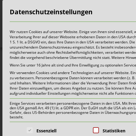
Datenschutzeinstellungen
Bürger
Wir nutzen Cookies auf unserer Website. Einige von ihnen sind essenziell,
Verarbeitung Ihrer auf dieser Webseite erhobenen Daten in den USA durch z.
1 S. 1 lit. a DSGVO ein, dass Ihre Daten in den USA verarbeitet werden. 
unzureichendem Datenschutzniveau eingeschätzt. Es besteht insbesondere
möglicherweise auch ohne Rechtsbehelfsmöglichkeiten, verarbeitet werden 
findet die vorgehend beschriebene Übermittlung nicht statt. Weitere Hinw
Ak
Wenn Sie unter 16 Jahre alt sind und Ihre Einwilligung zu optionalen Serv
Wir verwenden Cookies und andere Technologien auf unserer Website. Einig
zu verbessern.
Personenbezogene Daten können verarbeitet werden (z. B. I
und Inhalten.
Weitere Informationen über die Verwendung Ihrer Daten find
Ihrer Daten einzuwilligen, um dieses Angebot zu nutzen.
Sie können Ihre A
aufgrund individueller Einstellungen möglicherweise nicht alle Funktionen 
Schönmackers bit
Einige Services verarbeiten personenbezogene Daten in den USA. Mit Ihrer E
den USA gemäß Art. 49 (1) lit. a GDPR ein. Der EuGH stuft die USA als ei
Gefahr, dass US-Behörden personenbezogene Daten in Überwachungsprogr
besteht.
24. Juli 2024 |
Aktuelles
,
Pr
Es folgt eine Liste der Service-Grup
Essenziell
Statistiken