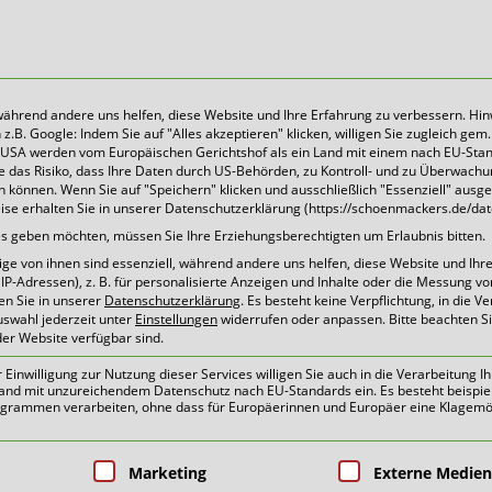
 während andere uns helfen, diese Website und Ihre Erfahrung zu verbessern. Hin
B. Google: Indem Sie auf "Alles akzeptieren" klicken, willigen Sie zugleich gem. 
Heute für morgen sorgen
Die USA werden vom Europäischen Gerichtshof als ein Land mit einem nach EU-Sta
 das Risiko, dass Ihre Daten durch US-Behörden, zu Kontroll- und zu Überwach
können. Wenn Sie auf "Speichern" klicken und ausschließlich "Essenziell" ausg
eise erhalten Sie in unserer Datenschutzerklärung (https://schoenmackers.de/dat
tuelles | Pressemitteilun
ices geben möchten, müssen Sie Ihre Erziehungsberechtigten um Erlaubnis bitten.
e von ihnen sind essenziell, während andere uns helfen, diese Website und Ihr
P-Adressen), z. B. für personalisierte Anzeigen und Inhalte oder die Messung v
en Sie in unserer
Datenschutzerklärung
.
Es besteht keine Verpflichtung, in die V
uswahl jederzeit unter
Einstellungen
widerrufen oder anpassen.
Bitte beachten S
der Website verfügbar sind.
tet um Mithilfe. Trennen – aber 
inwilligung zur Nutzung dieser Services willigen Sie auch in die Verarbeitung Ih
n Land mit unzureichendem Datenschutz nach EU-Standards ein. Es besteht beispie
ammen verarbeiten, ohne dass für Europäerinnen und Europäer eine Klagemög
essemitteilung
pen, für die eine Einwilligung erteilt 
Marketing
Externe Medien