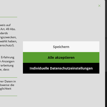
Mit die
Firmen
weis auf
Art. 49 Abs.
ndards
ungszwecken,
ewählt haben,
enschutz/).
Speichern
gen
Alle akzeptieren
e Erfahrung
on Anzeigen
erarbeitung
Individuelle Datenschutzeinstellungen
ie, dass
richtig!
rer Daten in
lsweise die
lichkeit
werden kann. Die erste Service-Gruppe i