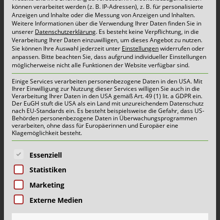
können verarbeitet werden (z. B. IP-Adressen), z. B. für personalisierte
Betriebsgelände der Schönmackers
Anzeigen und Inhalte oder die Messung von Anzeigen und Inhalten.
Weitere Informationen über die Verwendung Ihrer Daten finden Sie in
Umweltdienste in Kempen freuen wir uns,
unserer
Datenschutzerklärung
.
Es besteht keine Verpflichtung, in die
Verarbeitung Ihrer Daten einzuwilligen, um dieses Angebot zu nutzen.
mitteilen zu können, dass der Betrieb des
Sie können Ihre Auswahl jederzeit unter
Einstellungen
widerrufen oder
anpassen.
Bitte beachten Sie, dass aufgrund individueller Einstellungen
Wertstoffhofes in Kempen, Am Selder 9, ab dem
möglicherweise nicht alle Funktionen der Website verfügbar sind.
19.05.2025 wieder aufgenommen werden kann.
Einige Services verarbeiten personenbezogene Daten in den USA. Mit
Ihrer Einwilligung zur Nutzung dieser Services willigen Sie auch in die
Dank des schnellen und professionellen Einsatzes
Verarbeitung Ihrer Daten in den USA gemäß Art. 49 (1) lit. a GDPR ein.
Der EuGH stuft die USA als ein Land mit unzureichendem Datenschutz
aller Beteiligten, von Feuerwehr und
nach EU-Standards ein. Es besteht beispielsweise die Gefahr, dass US-
Behörden personenbezogene Daten in Überwachungsprogrammen
Einsatzkräften über […]
verarbeiten, ohne dass für Europäerinnen und Europäer eine
Klagemöglichkeit besteht.
mehr lesen...
Es folgt eine Liste der Service-Gruppen, für die eine E
Essenziell
Statistiken
Löscharbeiten beendet – Luftmesswerte
Marketing
unauffällig – Wertstoffhof bleibt
Externe Medien
vorübergehend geschlossen