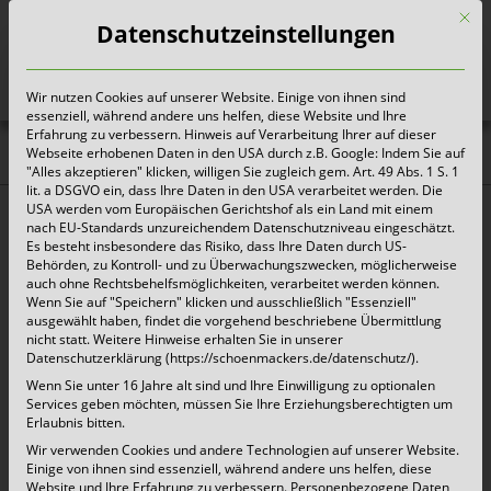
Mit d
Datenschutzeinstellungen
Wir nutzen Cookies auf unserer Website. Einige von ihnen sind
Heute für morgen sorgen
essenziell, während andere uns helfen, diese Website und Ihre
Erfahrung zu verbessern. Hinweis auf Verarbeitung Ihrer auf dieser
Webseite erhobenen Daten in den USA durch z.B. Google: Indem Sie auf
Aktuelles |
"Alles akzeptieren" klicken, willigen Sie zugleich gem. Art. 49 Abs. 1 S. 1
lit. a DSGVO ein, dass Ihre Daten in den USA verarbeitet werden. Die
Pressemitteilungen
USA werden vom Europäischen Gerichtshof als ein Land mit einem
nach EU-Standards unzureichendem Datenschutzniveau eingeschätzt.
Es besteht insbesondere das Risiko, dass Ihre Daten durch US-
Behörden, zu Kontroll- und zu Überwachungszwecken, möglicherweise
Wiederaufnahme des Betriebes ab dem
auch ohne Rechtsbehelfsmöglichkeiten, verarbeitet werden können.
Wenn Sie auf "Speichern" klicken und ausschließlich "Essenziell"
19.05.2025 des Schönmackers Wertstoffhofes
ausgewählt haben, findet die vorgehend beschriebene Übermittlung
in Kempen!
nicht statt. Weitere Hinweise erhalten Sie in unserer
Datenschutzerklärung (https://schoenmackers.de/datenschutz/).
Wenn Sie unter 16 Jahre alt sind und Ihre Einwilligung zu optionalen
16. Mai 2025 |
Aktuelles
Services geben möchten, müssen Sie Ihre Erziehungsberechtigten um
Erlaubnis bitten.
Kempen, 16.05. 2025 – Nach dem Brandvorfall
Wir verwenden Cookies und andere Technologien auf unserer Website.
Einige von ihnen sind essenziell, während andere uns helfen, diese
am Dienstagabend des 13.05.2025 auf dem
Website und Ihre Erfahrung zu verbessern.
Personenbezogene Daten