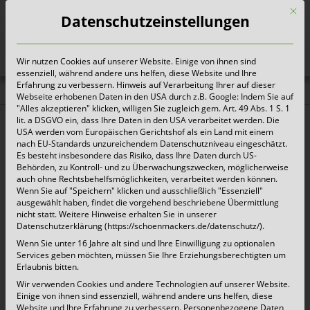
Mit d
Datenschutzeinstellungen
Wir nutzen Cookies auf unserer Website. Einige von ihnen sind
Heute für morgen sorgen
essenziell, während andere uns helfen, diese Website und Ihre
Erfahrung zu verbessern. Hinweis auf Verarbeitung Ihrer auf dieser
Webseite erhobenen Daten in den USA durch z.B. Google: Indem Sie auf
Onlineservices
"Alles akzeptieren" klicken, willigen Sie zugleich gem. Art. 49 Abs. 1 S. 1
lit. a DSGVO ein, dass Ihre Daten in den USA verarbeitet werden. Die
USA werden vom Europäischen Gerichtshof als ein Land mit einem
nach EU-Standards unzureichendem Datenschutzniveau eingeschätzt.
Es besteht insbesondere das Risiko, dass Ihre Daten durch US-
Behörden, zu Kontroll- und zu Überwachungszwecken, möglicherweise
auch ohne Rechtsbehelfsmöglichkeiten, verarbeitet werden können.
Wenn Sie auf "Speichern" klicken und ausschließlich "Essenziell"
ausgewählt haben, findet die vorgehend beschriebene Übermittlung
nicht statt. Weitere Hinweise erhalten Sie in unserer
Datenschutzerklärung (https://schoenmackers.de/datenschutz/).
Wenn Sie unter 16 Jahre alt sind und Ihre Einwilligung zu optionalen
Services geben möchten, müssen Sie Ihre Erziehungsberechtigten um
Erlaubnis bitten.
Wir verwenden Cookies und andere Technologien auf unserer Website.
Einige von ihnen sind essenziell, während andere uns helfen, diese
Website und Ihre Erfahrung zu verbessern.
Personenbezogene Daten