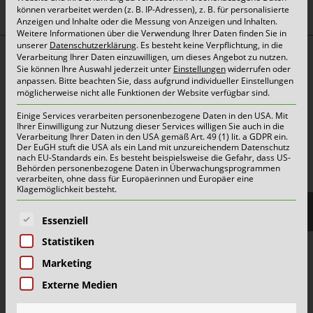
können verarbeitet werden (z. B. IP-Adressen), z. B. für personalisierte
Anzeigen und Inhalte oder die Messung von Anzeigen und Inhalten.
Weitere Informationen über die Verwendung Ihrer Daten finden Sie in
unserer
Datenschutzerklärung
.
Es besteht keine Verpflichtung, in die
Verarbeitung Ihrer Daten einzuwilligen, um dieses Angebot zu nutzen.
Top Themen:
Sie können Ihre Auswahl jederzeit unter
Einstellungen
widerrufen oder
anpassen.
Bitte beachten Sie, dass aufgrund individueller Einstellungen
Abfallarten
möglicherweise nicht alle Funktionen der Website verfügbar sind.
Container & Behälter
Einige Services verarbeiten personenbezogene Daten in den USA. Mit
FAQ
Ihrer Einwilligung zur Nutzung dieser Services willigen Sie auch in die
Verarbeitung Ihrer Daten in den USA gemäß Art. 49 (1) lit. a GDPR ein.
Der EuGH stuft die USA als ein Land mit unzureichendem Datenschutz
Jobs&Karriere
nach EU-Standards ein. Es besteht beispielsweise die Gefahr, dass US-
Behörden personenbezogene Daten in Überwachungsprogrammen
onlinePORTALE
verarbeiten, ohne dass für Europäerinnen und Europäer eine
Klagemöglichkeit besteht.
Reklamation & Services
Es folgt eine Liste der Service-Gruppen, für die eine E
Essenziell
Statistiken
Aktuelles | Pressemitteilungen
Marketing
Herzlich willkommen im Team Grün-Gelb!
Externe Medien
Wertstoffhof Erkrath | Geänderte Öffnungszeiten
Wertstoffhof Xanten | Geänderte Öffnungszeiten