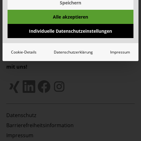
Speichern
Wie Schönmackers die kommunale Entsorgung für
Alle akzeptieren
halb NRW organisiert
Individuelle Datenschutzeinstellungen
Mehr
Alle Meldungen
Cookie-Details
Datenschutzerklärung
Impressum
Unsere Social Media Kanäle - Vernetzen Sie sich
mit uns!
Datenschutz
Barrierefreiheitsinformation
Impressum