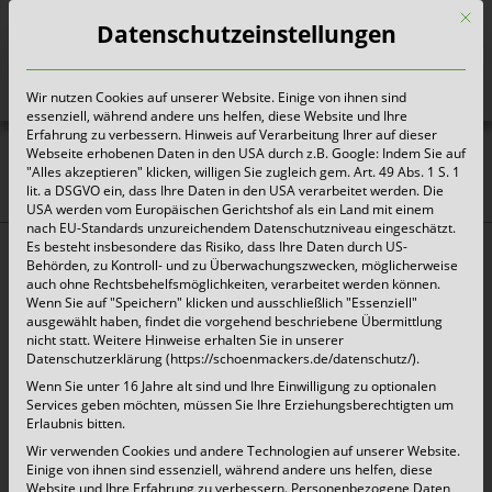
Mit d
Datenschutzeinstellungen
Wir nutzen Cookies auf unserer Website. Einige von ihnen sind
Heute für morgen sorgen
essenziell, während andere uns helfen, diese Website und Ihre
Erfahrung zu verbessern. Hinweis auf Verarbeitung Ihrer auf dieser
Webseite erhobenen Daten in den USA durch z.B. Google: Indem Sie auf
Abfallkalender 2026 gehen
"Alles akzeptieren" klicken, willigen Sie zugleich gem. Art. 49 Abs. 1 S. 1
lit. a DSGVO ein, dass Ihre Daten in den USA verarbeitet werden. Die
in die Verteilung, mit der
USA werden vom Europäischen Gerichtshof als ein Land mit einem
nach EU-Standards unzureichendem Datenschutzniveau eingeschätzt.
MüllALARM App schon jetzt
Es besteht insbesondere das Risiko, dass Ihre Daten durch US-
Behörden, zu Kontroll- und zu Überwachungszwecken, möglicherweise
informiert!
auch ohne Rechtsbehelfsmöglichkeiten, verarbeitet werden können.
Wenn Sie auf "Speichern" klicken und ausschließlich "Essenziell"
ausgewählt haben, findet die vorgehend beschriebene Übermittlung
Die Verteilung der Abfallkalender 2026 von
nicht statt. Weitere Hinweise erhalten Sie in unserer
Datenschutzerklärung (https://schoenmackers.de/datenschutz/).
diversen Kommunen beginnt in den nächsten
Wenn Sie unter 16 Jahre alt sind und Ihre Einwilligung zu optionalen
Tagen. Nach und nach werden die Kalender bis
Services geben möchten, müssen Sie Ihre Erziehungsberechtigten um
Erlaubnis bitten.
Ende des Jahres an die Bürgerinnen und Bürger
Wir verwenden Cookies und andere Technologien auf unserer Website.
Einige von ihnen sind essenziell, während andere uns helfen, diese
zugestellt, sofern es in den jeweiligen Kommunen
Website und Ihre Erfahrung zu verbessern.
Personenbezogene Daten