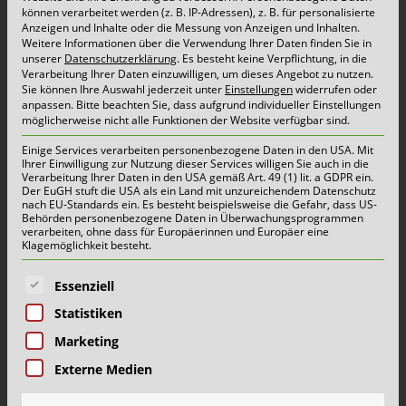
können verarbeitet werden (z. B. IP-Adressen), z. B. für personalisierte
noch eine offizielle Verteilung gibt. Bitte beachten
Anzeigen und Inhalte oder die Messung von Anzeigen und Inhalten.
Sie, dass durch das hohe Postaufkommen in der
Weitere Informationen über die Verwendung Ihrer Daten finden Sie in
unserer
Datenschutzerklärung
.
Es besteht keine Verpflichtung, in die
Weihnachtszeit es in Einzelfällen zu etwas
Verarbeitung Ihrer Daten einzuwilligen, um dieses Angebot zu nutzen.
Sie können Ihre Auswahl jederzeit unter
Einstellungen
widerrufen oder
späteren Zustellungen kommen kann – wir bitten
anpassen.
Bitte beachten Sie, dass aufgrund individueller Einstellungen
möglicherweise nicht alle Funktionen der Website verfügbar sind.
hierfür um Verständnis.
Einige Services verarbeiten personenbezogene Daten in den USA. Mit
Ihrer Einwilligung zur Nutzung dieser Services willigen Sie auch in die
Verarbeitung Ihrer Daten in den USA gemäß Art. 49 (1) lit. a GDPR ein.
Einige Kommunen haben sich jedoch bewusst für
Der EuGH stuft die USA als ein Land mit unzureichendem Datenschutz
nach EU-Standards ein. Es besteht beispielsweise die Gefahr, dass US-
Behörden personenbezogene Daten in Überwachungsprogrammen
einen nachhaltigeren Weg entschieden: Geldern,
verarbeiten, ohne dass für Europäerinnen und Europäer eine
Klagemöglichkeit besteht.
Kalkar, Kempen und Rees verzichten auf die
flächendeckende Verteilung gedruckter
Es folgt eine Liste der Service-Gruppen, für die eine E
Essenziell
Abfallkalender. Stattdessen setzen sie
Statistiken
konsequent auf die digitalen Services von
Marketing
Schönmackers:
Externe Medien