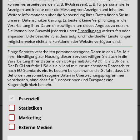
Vertrauen in den letzten Jahren.
können verarbeitet werden (z. B. IP-Adressen), z. B. für personalisierte
Anzeigen und Inhalte oder die Messung von Anzeigen und Inhalten.
Weitere Informationen über die Verwendung Ihrer Daten finden Sie in
unserer
Datenschutzerklärung
.
Es besteht keine Verpflichtung, in die
Bitte melden
Sie Ihren Sperrmüll und E-Schrott
Verarbeitung Ihrer Daten einzuwilligen, um dieses Angebot zu nutzen.
Sie können Ihre Auswahl jederzeit unter
Einstellungen
widerrufen oder
für 2024
ab dem 18.12.2024
unter
anpassen.
Bitte beachten Sie, dass aufgrund individueller Einstellungen
möglicherweise nicht alle Funktionen der Website verfügbar sind.
www.drekopf.de
an.
Einige Services verarbeiten personenbezogene Daten in den USA. Mit
Ihrer Einwilligung zur Nutzung dieser Services willigen Sie auch in die
Verarbeitung Ihrer Daten in den USA gemäß Art. 49 (1) lit. a GDPR ein.
Der EuGH stuft die USA als ein Land mit unzureichendem Datenschutz
nach EU-Standards ein. Es besteht beispielsweise die Gefahr, dass US-
Behörden personenbezogene Daten in Überwachungsprogrammen
oben
verarbeiten, ohne dass für Europäerinnen und Europäer eine
Klagemöglichkeit besteht.
Es folgt eine Liste der Service-Gruppen, für die eine E
Essenziell
Statistiken
Top Themen:
Marketing
Abfallarten
Externe Medien
Container & Behälter