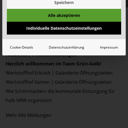
Speichern
FAQ
Jobs&Karriere
Alle akzeptieren
onlinePORTALE
Individuelle Datenschutzeinstellungen
Reklamation & Services
Cookie-Details
Datenschutzerklärung
Impressum
Aktuelles | Pressemitteilungen
Herzlich willkommen im Team Grün-Gelb!
Wertstoffhof Erkrath | Geänderte Öffnungszeiten
Wertstoffhof Xanten | Geänderte Öffnungszeiten
Wie Schönmackers die kommunale Entsorgung für
halb NRW organisiert
Mehr
Alle Meldungen