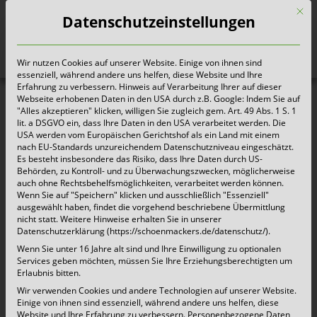
Mit d
Datenschutzeinstellungen
Wir nutzen Cookies auf unserer Website. Einige von ihnen sind
Heute für morgen sorgen
essenziell, während andere uns helfen, diese Website und Ihre
Erfahrung zu verbessern. Hinweis auf Verarbeitung Ihrer auf dieser
Webseite erhobenen Daten in den USA durch z.B. Google: Indem Sie auf
"Alles akzeptieren" klicken, willigen Sie zugleich gem. Art. 49 Abs. 1 S. 1
Bedburg | Elektro- und
Sperrmüllanmeldungen
lit. a DSGVO ein, dass Ihre Daten in den USA verarbeitet werden. Die
USA werden vom Europäischen Gerichtshof als ein Land mit einem
nach EU-Standards unzureichendem Datenschutzniveau eingeschätzt.
Es besteht insbesondere das Risiko, dass Ihre Daten durch US-
Guten Tag,
Behörden, zu Kontroll- und zu Überwachungszwecken, möglicherweise
auch ohne Rechtsbehelfsmöglichkeiten, verarbeitet werden können.
Wenn Sie auf "Speichern" klicken und ausschließlich "Essenziell"
ausgewählt haben, findet die vorgehend beschriebene Übermittlung
ab den 01.01.2024 kommt es zu einem
nicht statt. Weitere Hinweise erhalten Sie in unserer
Datenschutzerklärung (https://schoenmackers.de/datenschutz/).
Entsorgerwechsel und dieses Jahr stehen leider
Wenn Sie unter 16 Jahre alt sind und Ihre Einwilligung zu optionalen
keine Termine mehr zur Verfügung.
Services geben möchten, müssen Sie Ihre Erziehungsberechtigten um
Erlaubnis bitten.
Wir verwenden Cookies und andere Technologien auf unserer Website.
Wir danken Ihnen für das entgegengebrachte
Einige von ihnen sind essenziell, während andere uns helfen, diese
Website und Ihre Erfahrung zu verbessern.
Personenbezogene Daten