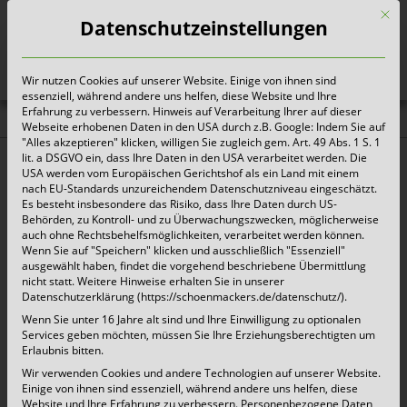
Mit d
Datenschutzeinstellungen
Wir nutzen Cookies auf unserer Website. Einige von ihnen sind
Heute für morgen sorgen
essenziell, während andere uns helfen, diese Website und Ihre
Erfahrung zu verbessern. Hinweis auf Verarbeitung Ihrer auf dieser
Webseite erhobenen Daten in den USA durch z.B. Google: Indem Sie auf
Abrollbehälter
"Alles akzeptieren" klicken, willigen Sie zugleich gem. Art. 49 Abs. 1 S. 1
lit. a DSGVO ein, dass Ihre Daten in den USA verarbeitet werden. Die
USA werden vom Europäischen Gerichtshof als ein Land mit einem
nach EU-Standards unzureichendem Datenschutzniveau eingeschätzt.
Es besteht insbesondere das Risiko, dass Ihre Daten durch US-
Behörden, zu Kontroll- und zu Überwachungszwecken, möglicherweise
auch ohne Rechtsbehelfsmöglichkeiten, verarbeitet werden können.
Wenn Sie auf "Speichern" klicken und ausschließlich "Essenziell"
ausgewählt haben, findet die vorgehend beschriebene Übermittlung
Abrollbehälter 10 m³
nicht statt. Weitere Hinweise erhalten Sie in unserer
Datenschutzerklärung (https://schoenmackers.de/datenschutz/).
i
Wenn Sie unter 16 Jahre alt sind und Ihre Einwilligung zu optionalen
Services geben möchten, müssen Sie Ihre Erziehungsberechtigten um
Erlaubnis bitten.
Angebot per Formular
Wir verwenden Cookies und andere Technologien auf unserer Website.
Einige von ihnen sind essenziell, während andere uns helfen, diese
Website und Ihre Erfahrung zu verbessern.
Personenbezogene Daten