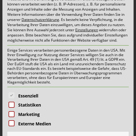
können verarbeitet werden (z. B. IP-Adressen), z. B. für personalisierte
Anzeigen und Inhalte oder die Messung von Anzeigen und Inhalten.
Weitere Informationen über die Verwendung Ihrer Daten finden Sie in
unserer
Datenschutzerklärung
.
Es besteht keine Verpflichtung, in die
Verarbeitung Ihrer Daten einzuwilligen, um dieses Angebot zu nutzen.
Sie können Ihre Auswahl jederzeit unter
Einstellungen
widerrufen oder
anpassen.
Bitte beachten Sie, dass aufgrund individueller Einstellungen
möglicherweise nicht alle Funktionen der Website verfügbar sind.
Angebot anfordern
Einige Services verarbeiten personenbezogene Daten in den USA. Mit
Ihrer Einwilligung zur Nutzung dieser Services willigen Sie auch in die
Abrollbehälter 20 m³
Verarbeitung Ihrer Daten in den USA gemäß Art. 49 (1) lit. a GDPR ein.
Der EuGH stuft die USA als ein Land mit unzureichendem Datenschutz
nach EU-Standards ein. Es besteht beispielsweise die Gefahr, dass US-
Behörden personenbezogene Daten in Überwachungsprogrammen
i
verarbeiten, ohne dass für Europäerinnen und Europäer eine
Technische Hinweise:
Technische Hinweise:
Klagemöglichkeit besteht.
Technische Hinweise:
Angebot per Formular
Stahlbehälter
Es folgt eine Liste der Service-Gruppen, für die eine E
Stahlbehälter
Essenziell
Stahlbehälter
Aufnahme: Haken
Aufnahme: Haken
Statistiken
Aufnahme: Haken
2 Hecktüren zur einfachen Befüllung
Große Hecktür, mit Schubkarre befahrbar
Marketing
2 Hecktüren zur einfachen Befüllung
Füllhöhe bis 10 cm unter den Behälterrand
Füllhöhe bis 10 cm unter den Behälterrand
Externe Medien
Füllhöhe bis 10 cm unter den Behälterrand
Maße (L x B x H) in mm: 7280 x 2513 x 2495
Maße (L x B x H) in mm:7280 x 2513 x 600