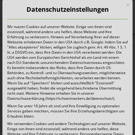
Mit d
Datenschutzeinstellungen
Wir nutzen Cookies auf unserer Website. Einige von ihnen sind
Heute für morgen sorgen
essenziell, während andere uns helfen, diese Website und Ihre
Erfahrung zu verbessern. Hinweis auf Verarbeitung Ihrer auf dieser
Webseite erhobenen Daten in den USA durch z.B. Google: Indem Sie auf
Angebot anfordern
"Alles akzeptieren" klicken, willigen Sie zugleich gem. Art. 49 Abs. 1 S. 1
lit. a DSGVO ein, dass Ihre Daten in den USA verarbeitet werden. Die
USA werden vom Europäischen Gerichtshof als ein Land mit einem
nach EU-Standards unzureichendem Datenschutzniveau eingeschätzt.
Firma:
*
Es besteht insbesondere das Risiko, dass Ihre Daten durch US-
Behörden, zu Kontroll- und zu Überwachungszwecken, möglicherweise
auch ohne Rechtsbehelfsmöglichkeiten, verarbeitet werden können.
Wenn Sie auf "Speichern" klicken und ausschließlich "Essenziell"
ausgewählt haben, findet die vorgehend beschriebene Übermittlung
nicht statt. Weitere Hinweise erhalten Sie in unserer
Ihr Name:
*
Datenschutzerklärung (https://schoenmackers.de/datenschutz/).
Wenn Sie unter 16 Jahre alt sind und Ihre Einwilligung zu optionalen
Services geben möchten, müssen Sie Ihre Erziehungsberechtigten um
Erlaubnis bitten.
Wir verwenden Cookies und andere Technologien auf unserer Website.
Ihre E-Mail-Adresse:
*
Einige von ihnen sind essenziell, während andere uns helfen, diese
Website und Ihre Erfahrung zu verbessern.
Personenbezogene Daten