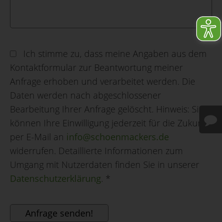
Ich stimme zu, dass meine Angaben aus dem
Kontaktformular zur Beantwortung meiner
Anfrage erhoben und verarbeitet werden. Die
Daten werden nach abgeschlossener
Bearbeitung Ihrer Anfrage gelöscht. Hinweis: Sie
können Ihre Einwilligung jederzeit für die Zukunft
per E-Mail an
info@schoenmackers.de
widerrufen. Detaillierte Informationen zum
Umgang mit Nutzerdaten finden Sie in unserer
Datenschutzerklärung
.
*