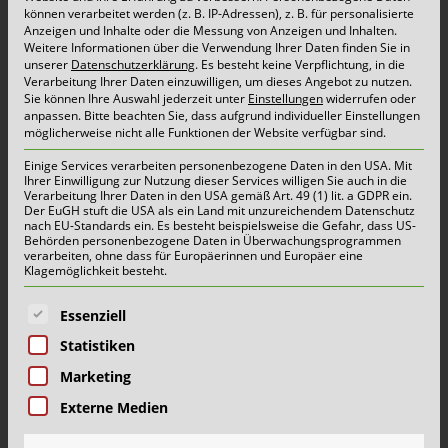
können verarbeitet werden (z. B. IP-Adressen), z. B. für personalisierte
Anzeigen und Inhalte oder die Messung von Anzeigen und Inhalten.
Weitere Informationen über die Verwendung Ihrer Daten finden Sie in
unserer
Datenschutzerklärung
.
Es besteht keine Verpflichtung, in die
Ihre Rufnummer:
*
Verarbeitung Ihrer Daten einzuwilligen, um dieses Angebot zu nutzen.
Sie können Ihre Auswahl jederzeit unter
Einstellungen
widerrufen oder
anpassen.
Bitte beachten Sie, dass aufgrund individueller Einstellungen
möglicherweise nicht alle Funktionen der Website verfügbar sind.
Einige Services verarbeiten personenbezogene Daten in den USA. Mit
PLZ und Leistungsort:
*
Ihrer Einwilligung zur Nutzung dieser Services willigen Sie auch in die
Verarbeitung Ihrer Daten in den USA gemäß Art. 49 (1) lit. a GDPR ein.
Der EuGH stuft die USA als ein Land mit unzureichendem Datenschutz
nach EU-Standards ein. Es besteht beispielsweise die Gefahr, dass US-
Behörden personenbezogene Daten in Überwachungsprogrammen
verarbeiten, ohne dass für Europäerinnen und Europäer eine
Klagemöglichkeit besteht.
Ihr ausgewählter Behälter:
Es folgt eine Liste der Service-Gruppen, für die eine E
Essenziell
Statistiken
Marketing
Anzahl der Container:
Externe Medien
*