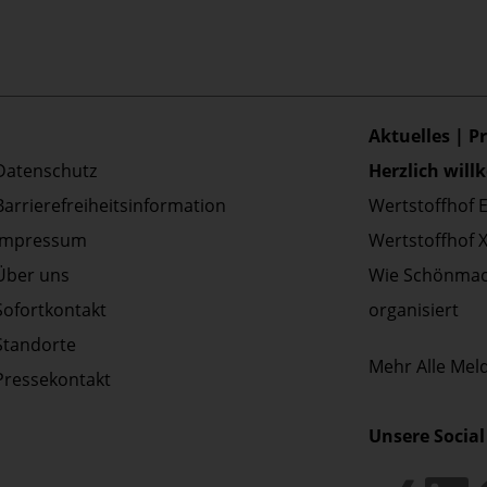
Aktuelles | P
Datenschutz
Herzlich wil
Barrierefreiheitsinformation
Wertstoffhof 
Impressum
Wertstoffhof 
Über uns
Wie Schönmac
Sofortkontakt
organisiert
Standorte
Mehr
Alle Me
Pressekontakt
Unsere Social