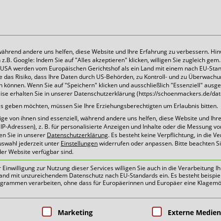
 während andere uns helfen, diese Website und Ihre Erfahrung zu verbessern. Hin
B. Google: Indem Sie auf "Alles akzeptieren" klicken, willigen Sie zugleich gem. 
Heute für morgen sorgen
Die USA werden vom Europäischen Gerichtshof als ein Land mit einem nach EU-Sta
 das Risiko, dass Ihre Daten durch US-Behörden, zu Kontroll- und zu Überwach
können. Wenn Sie auf "Speichern" klicken und ausschließlich "Essenziell" ausg
eise erhalten Sie in unserer Datenschutzerklärung (https://schoenmackers.de/dat
ices geben möchten, müssen Sie Ihre Erziehungsberechtigten um Erlaubnis bitten.
e von ihnen sind essenziell, während andere uns helfen, diese Website und Ihr
P-Adressen), z. B. für personalisierte Anzeigen und Inhalte oder die Messung v
 SACK ist nicht mehr verfü
en Sie in unserer
Datenschutzerklärung
.
Es besteht keine Verpflichtung, in die V
uswahl jederzeit unter
Einstellungen
widerrufen oder anpassen.
Bitte beachten S
der Website verfügbar sind.
inwilligung zur Nutzung dieser Services willigen Sie auch in die Verarbeitung Ih
n Land mit unzureichendem Datenschutz nach EU-Standards ein. Es besteht beispie
esse an dem Service DER SACK.
ammen verarbeiten, ohne dass für Europäerinnen und Europäer eine Klagemög
pen, für die eine Einwilligung erteilt 
Marketing
Externe Medien
ofort nicht mehr zur Verfügung. Sollten Sie Fragen