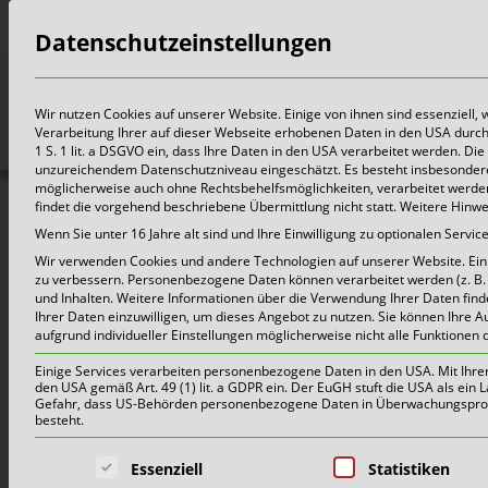
Datenschutzeinstellungen
Bürger
Wir nutzen Cookies auf unserer Website. Einige von ihnen sind essenziell,
Verarbeitung Ihrer auf dieser Webseite erhobenen Daten in den USA durch z.
1 S. 1 lit. a DSGVO ein, dass Ihre Daten in den USA verarbeitet werden. 
unzureichendem Datenschutzniveau eingeschätzt. Es besteht insbesondere
möglicherweise auch ohne Rechtsbehelfsmöglichkeiten, verarbeitet werden 
findet die vorgehend beschriebene Übermittlung nicht statt. Weitere Hinw
Wenn Sie unter 16 Jahre alt sind und Ihre Einwilligung zu optionalen Serv
Wir verwenden Cookies und andere Technologien auf unserer Website. Einig
zu verbessern.
Personenbezogene Daten können verarbeitet werden (z. B. I
DER
und Inhalten.
Weitere Informationen über die Verwendung Ihrer Daten find
Ihrer Daten einzuwilligen, um dieses Angebot zu nutzen.
Sie können Ihre A
aufgrund individueller Einstellungen möglicherweise nicht alle Funktionen 
Einige Services verarbeiten personenbezogene Daten in den USA. Mit Ihrer E
den USA gemäß Art. 49 (1) lit. a GDPR ein. Der EuGH stuft die USA als ei
Vielen Dank für Ihr Inter
Gefahr, dass US-Behörden personenbezogene Daten in Überwachungsprogr
besteht.
Es folgt eine Liste der Service-Grup
Essenziell
Statistiken
Dieses Angebot steht ab s