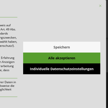
Mit die
Firmen
weis auf
Art. 49 Abs.
ndards
ungszwecken,
ewählt haben,
enschutz/).
Speichern
Alle akzeptieren
e Erfahrung
on Anzeigen
gbar
erarbeitung
Individuelle Datenschutzeinstellungen
ie, dass
rer Daten in
lsweise die
lichkeit
werden kann. Die erste Service-Gruppe i
 zu alternativen