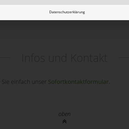
 Containern oder unseren weiteren Services habe
Datenschutzerklärung
utzen Sie dazu unser Sofortkontaktformular.
Infos und Kontakt
 Sie einfach unser
Sofortkontaktformular.
oben