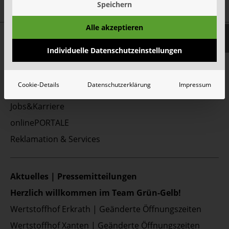
Speichern
Alle akzeptieren
Top Themen:
Individuelle Datenschutzeinstellungen
Abfallarten
Container & Behälter
Cookie-Details
Datenschutzerklärung
Impressum
FAQ
Jobs&Karriere
onlinePORTALE
Reklamation & Services
Aktuelles | Pressemitteilungen
Herzlich willkommen im Team Grün-Gelb!
Wertstoffhof Erkrath | Geänderte Öffnungszeiten
Wertstoffhof Xanten | Geänderte Öffnungszeiten