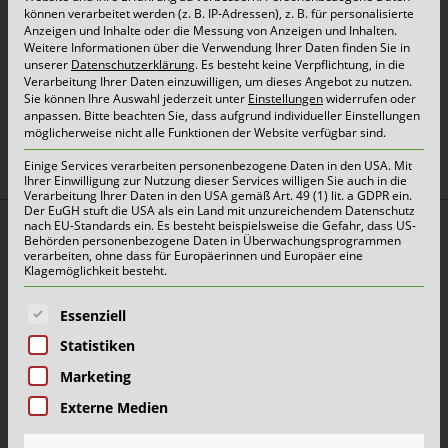
Entsorgungsmöglichkeiten, Containern oder
können verarbeitet werden (z. B. IP-Adressen), z. B. für personalisierte
Anzeigen und Inhalte oder die Messung von Anzeigen und Inhalten.
unseren weiteren Services haben, unterstützen
Weitere Informationen über die Verwendung Ihrer Daten finden Sie in
unserer
Datenschutzerklärung
.
Es besteht keine Verpflichtung, in die
wir Sie gerne persönlich. Bitte nutzen Sie dazu
Verarbeitung Ihrer Daten einzuwilligen, um dieses Angebot zu nutzen.
Sie können Ihre Auswahl jederzeit unter
Einstellungen
widerrufen oder
unser Sofortkontaktformular.
anpassen.
Bitte beachten Sie, dass aufgrund individueller Einstellungen
möglicherweise nicht alle Funktionen der Website verfügbar sind.
Einige Services verarbeiten personenbezogene Daten in den USA. Mit
Ihrer Einwilligung zur Nutzung dieser Services willigen Sie auch in die
Infos und Kontakt
Verarbeitung Ihrer Daten in den USA gemäß Art. 49 (1) lit. a GDPR ein.
Der EuGH stuft die USA als ein Land mit unzureichendem Datenschutz
nach EU-Standards ein. Es besteht beispielsweise die Gefahr, dass US-
Behörden personenbezogene Daten in Überwachungsprogrammen
verarbeiten, ohne dass für Europäerinnen und Europäer eine
Haben Sie Fragen? Nutzen Sie einfach unser
Klagemöglichkeit besteht.
Sofortkontaktformular.
Es folgt eine Liste der Service-Gruppen, für die eine E
Essenziell
Statistiken
Marketing
oben
Externe Medien