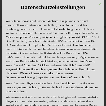
Mit d
Datenschutzeinstellungen
Wir nutzen Cookies auf unserer Website. Einige von ihnen sind
Heute für morgen sorgen
essenziell, während andere uns helfen, diese Website und Ihre
Erfahrung zu verbessern. Hinweis auf Verarbeitung Ihrer auf dieser
Webseite erhobenen Daten in den USA durch z.B. Google: Indem Sie auf
"Alles akzeptieren" klicken, willigen Sie zugleich gem. Art. 49 Abs. 1 S. 1
lit. a DSGVO ein, dass Ihre Daten in den USA verarbeitet werden. Die
DER SACK ist nicht mehr
USA werden vom Europäischen Gerichtshof als ein Land mit einem
nach EU-Standards unzureichendem Datenschutzniveau eingeschätzt.
verfügbar
Es besteht insbesondere das Risiko, dass Ihre Daten durch US-
Behörden, zu Kontroll- und zu Überwachungszwecken, möglicherweise
auch ohne Rechtsbehelfsmöglichkeiten, verarbeitet werden können.
Wenn Sie auf "Speichern" klicken und ausschließlich "Essenziell"
Vielen Dank für Ihr Interesse an dem Service DER
ausgewählt haben, findet die vorgehend beschriebene Übermittlung
nicht statt. Weitere Hinweise erhalten Sie in unserer
SACK.
Datenschutzerklärung (https://schoenmackers.de/datenschutz/).
Wenn Sie unter 16 Jahre alt sind und Ihre Einwilligung zu optionalen
Services geben möchten, müssen Sie Ihre Erziehungsberechtigten um
Erlaubnis bitten.
Dieses Angebot steht ab sofort nicht mehr zur
Wir verwenden Cookies und andere Technologien auf unserer Website.
Verfügung. Sollten Sie Fragen zu alternativen
Einige von ihnen sind essenziell, während andere uns helfen, diese
Website und Ihre Erfahrung zu verbessern.
Personenbezogene Daten