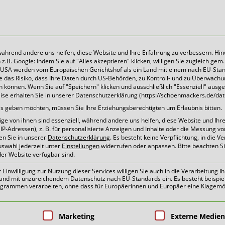
 während andere uns helfen, diese Website und Ihre Erfahrung zu verbessern. Hin
B. Google: Indem Sie auf "Alles akzeptieren" klicken, willigen Sie zugleich gem. 
Heute für morgen sorgen
Die USA werden vom Europäischen Gerichtshof als ein Land mit einem nach EU-Sta
 das Risiko, dass Ihre Daten durch US-Behörden, zu Kontroll- und zu Überwach
können. Wenn Sie auf "Speichern" klicken und ausschließlich "Essenziell" ausg
eise erhalten Sie in unserer Datenschutzerklärung (https://schoenmackers.de/dat
ices geben möchten, müssen Sie Ihre Erziehungsberechtigten um Erlaubnis bitten.
e von ihnen sind essenziell, während andere uns helfen, diese Website und Ihr
P-Adressen), z. B. für personalisierte Anzeigen und Inhalte oder die Messung v
en Sie in unserer
Datenschutzerklärung
.
Es besteht keine Verpflichtung, in die V
uswahl jederzeit unter
Einstellungen
widerrufen oder anpassen.
Bitte beachten S
der Website verfügbar sind.
oben
inwilligung zur Nutzung dieser Services willigen Sie auch in die Verarbeitung Ih
n Land mit unzureichendem Datenschutz nach EU-Standards ein. Es besteht beispie
ammen verarbeiten, ohne dass für Europäerinnen und Europäer eine Klagemög
pen, für die eine Einwilligung erteilt 
Marketing
Externe Medien