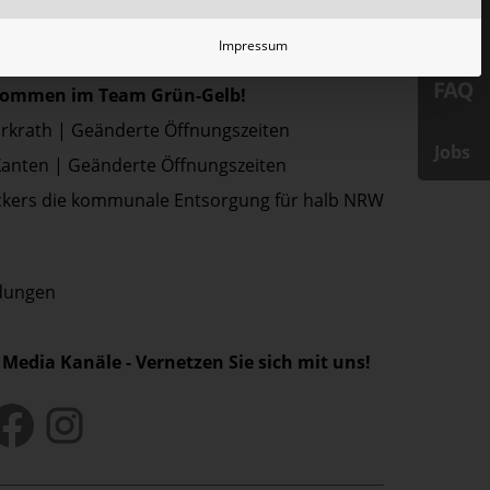
Impressum
ressemitteilungen
lkommen im Team Grün-Gelb!
Erkrath | Geänderte Öffnungszeiten
Jobs
Xanten | Geänderte Öffnungszeiten
kers die kommunale Entsorgung für halb NRW
ldungen
 Media Kanäle - Vernetzen Sie sich mit uns!