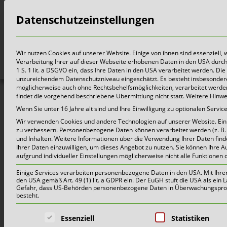
Datenschutzeinstellungen
Bürger
Wir nutzen Cookies auf unserer Website. Einige von ihnen sind essenziell,
Verarbeitung Ihrer auf dieser Webseite erhobenen Daten in den USA durch z.
1 S. 1 lit. a DSGVO ein, dass Ihre Daten in den USA verarbeitet werden. 
unzureichendem Datenschutzniveau eingeschätzt. Es besteht insbesondere
möglicherweise auch ohne Rechtsbehelfsmöglichkeiten, verarbeitet werden 
findet die vorgehend beschriebene Übermittlung nicht statt. Weitere Hinw
Wenn Sie unter 16 Jahre alt sind und Ihre Einwilligung zu optionalen Serv
Wir verwenden Cookies und andere Technologien auf unserer Website. Einig
zu verbessern.
Personenbezogene Daten können verarbeitet werden (z. B. I
und Inhalten.
Weitere Informationen über die Verwendung Ihrer Daten find
Ihrer Daten einzuwilligen, um dieses Angebot zu nutzen.
Sie können Ihre A
aufgrund individueller Einstellungen möglicherweise nicht alle Funktionen 
Einige Services verarbeiten personenbezogene Daten in den USA. Mit Ihrer E
den USA gemäß Art. 49 (1) lit. a GDPR ein. Der EuGH stuft die USA als ei
Gefahr, dass US-Behörden personenbezogene Daten in Überwachungsprogr
besteht.
Es folgt eine Liste der Service-Grup
Essenziell
Statistiken