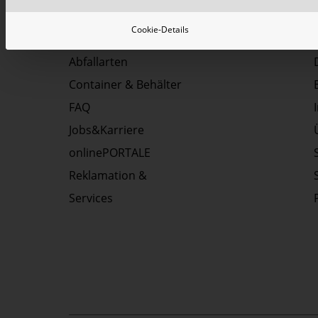
Cookie-Details
Top Themen:
Abfallarten
Container & Behälter
FAQ
Jobs&Karriere
onlinePORTALE
Reklamation &
Services