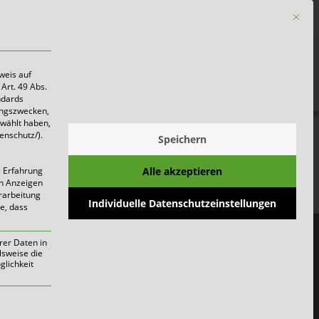
Mit die
Firmen
weis auf
Art. 49 Abs.
ndards
ungszwecken,
ewählt haben,
enschutz/).
Speichern
Alle akzeptieren
e Erfahrung
on Anzeigen
erarbeitung
Individuelle Datenschutzeinstellungen
ie, dass
rer Daten in
lsweise die
lichkeit
werden kann. Die erste Service-Gruppe i