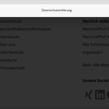
Datenschutzerklärung
Aktuelles | P
Datenschutz
Herzlich wil
Barrierefreiheitsinformation
Wertstoffhof 
Impressum
Wertstoffhof 
Über uns
Wie Schönmac
Sofortkontakt
organisiert
Standorte
Mehr
Alle Me
Pressekontakt
Unsere Social