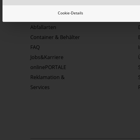
Cookie-Details
Top Themen:
Abfallarten
Container & Behälter
FAQ
Jobs&Karriere
onlinePORTALE
Reklamation &
Services