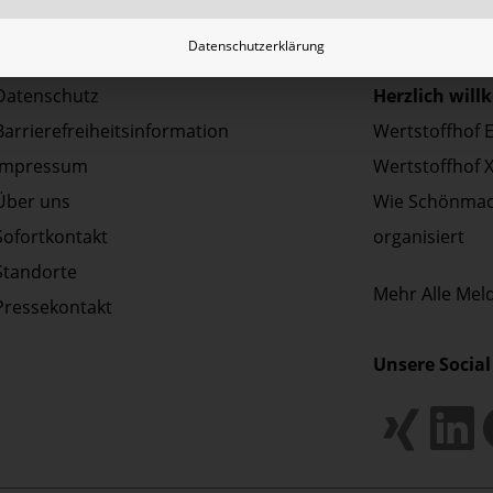
Datenschutzerklärung
Aktuelles | P
Datenschutz
Herzlich wil
Barrierefreiheitsinformation
Wertstoffhof 
Impressum
Wertstoffhof 
Über uns
Wie Schönmac
Sofortkontakt
organisiert
Standorte
Mehr
Alle Me
Pressekontakt
Unsere Social