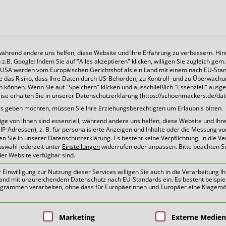
 während andere uns helfen, diese Website und Ihre Erfahrung zu verbessern. Hin
B. Google: Indem Sie auf "Alles akzeptieren" klicken, willigen Sie zugleich gem. 
Heute für morgen sorgen
Die USA werden vom Europäischen Gerichtshof als ein Land mit einem nach EU-Sta
 das Risiko, dass Ihre Daten durch US-Behörden, zu Kontroll- und zu Überwach
können. Wenn Sie auf "Speichern" klicken und ausschließlich "Essenziell" ausg
eise erhalten Sie in unserer Datenschutzerklärung (https://schoenmackers.de/dat
O 50001 Schönmackers
ices geben möchten, müssen Sie Ihre Erziehungsberechtigten um Erlaubnis bitten.
e von ihnen sind essenziell, während andere uns helfen, diese Website und Ihr
P-Adressen), z. B. für personalisierte Anzeigen und Inhalte oder die Messung v
en Sie in unserer
Datenschutzerklärung
.
Es besteht keine Verpflichtung, in die V
uswahl jederzeit unter
Einstellungen
widerrufen oder anpassen.
Bitte beachten S
der Website verfügbar sind.
oben
inwilligung zur Nutzung dieser Services willigen Sie auch in die Verarbeitung Ih
n Land mit unzureichendem Datenschutz nach EU-Standards ein. Es besteht beispie
ammen verarbeiten, ohne dass für Europäerinnen und Europäer eine Klagemög
pen, für die eine Einwilligung erteilt 
Marketing
Externe Medien