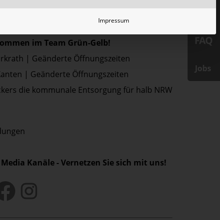
Impressum
ressemitteilungen
lkommen im Team Grün-Gelb!
Erkrath | Geänderte Öffnungszeiten
Jobs
Xanten | Geänderte Öffnungszeiten
kers die kommunale Entsorgung für halb NRW
ldungen
 Media Kanäle - Vernetzen Sie sich mit uns!