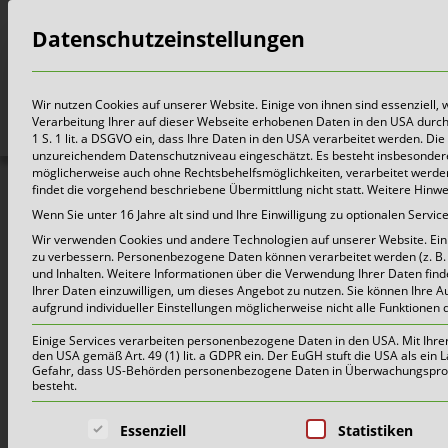
Datenschutzeinstellungen
Bürger
Wir nutzen Cookies auf unserer Website. Einige von ihnen sind essenziell,
Verarbeitung Ihrer auf dieser Webseite erhobenen Daten in den USA durch z.
1 S. 1 lit. a DSGVO ein, dass Ihre Daten in den USA verarbeitet werden. 
unzureichendem Datenschutzniveau eingeschätzt. Es besteht insbesondere
möglicherweise auch ohne Rechtsbehelfsmöglichkeiten, verarbeitet werden 
findet die vorgehend beschriebene Übermittlung nicht statt. Weitere Hinw
2026-05-04_Zertifikat IS
Wenn Sie unter 16 Jahre alt sind und Ihre Einwilligung zu optionalen Serv
Wir verwenden Cookies und andere Technologien auf unserer Website. Einig
zu verbessern.
Personenbezogene Daten können verarbeitet werden (z. B. I
und Inhalten.
Weitere Informationen über die Verwendung Ihrer Daten find
Ihrer Daten einzuwilligen, um dieses Angebot zu nutzen.
Sie können Ihre A
aufgrund individueller Einstellungen möglicherweise nicht alle Funktionen 
Einige Services verarbeiten personenbezogene Daten in den USA. Mit Ihrer E
den USA gemäß Art. 49 (1) lit. a GDPR ein. Der EuGH stuft die USA als ei
Gefahr, dass US-Behörden personenbezogene Daten in Überwachungsprogr
besteht.
Es folgt eine Liste der Service-Grup
Essenziell
Statistiken