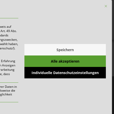
Mit die
Firmen
weis auf
Art. 49 Abs.
ndards
ungszwecken,
ewählt haben,
enschutz/).
Speichern
Alle akzeptieren
e Erfahrung
on Anzeigen
erarbeitung
Individuelle Datenschutzeinstellungen
ie, dass
rer Daten in
lsweise die
lichkeit
werden kann. Die erste Service-Gruppe i