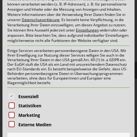
Container & Behälter
können verarbeitet werden (z. B. IP-Adressen), z. B. für personalisierte
Anzeigen und Inhalte oder die Messung von Anzeigen und Inhalten.
FAQ
Weitere Informationen über die Verwendung Ihrer Daten finden Sie in
unserer
Datenschutzerklärung
.
Es besteht keine Verpflichtung, in die
Jobs&Karriere
Verarbeitung Ihrer Daten einzuwilligen, um dieses Angebot zu nutzen.
Sie können Ihre Auswahl jederzeit unter
Einstellungen
widerrufen oder
onlinePORTALE
anpassen.
Bitte beachten Sie, dass aufgrund individueller Einstellungen
Reklamation & Services
möglicherweise nicht alle Funktionen der Website verfügbar sind.
Einige Services verarbeiten personenbezogene Daten in den USA. Mit
Ihrer Einwilligung zur Nutzung dieser Services willigen Sie auch in die
Verarbeitung Ihrer Daten in den USA gemäß Art. 49 (1) lit. a GDPR ein.
Aktuelles | Pressemitteilungen
Der EuGH stuft die USA als ein Land mit unzureichendem Datenschutz
nach EU-Standards ein. Es besteht beispielsweise die Gefahr, dass US-
Herzlich willkommen im Team Grün-Gelb!
Behörden personenbezogene Daten in Überwachungsprogrammen
verarbeiten, ohne dass für Europäerinnen und Europäer eine
Wertstoffhof Erkrath | Geänderte Öffnungszeiten
Klagemöglichkeit besteht.
Wertstoffhof Xanten | Geänderte Öffnungszeiten
Es folgt eine Liste der Service-Gruppen, für die eine E
Essenziell
Wie Schönmackers die kommunale Entsorgung für
Statistiken
halb NRW organisiert
Marketing
Externe Medien
Mehr
Alle Meldungen