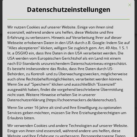
Mit d
Datenschutzeinstellungen
Wir nutzen Cookies auf unserer Website. Einige von ihnen sind
Heute für morgen sorgen
essenziell, während andere uns helfen, diese Website und Ihre
Erfahrung zu verbessern. Hinweis auf Verarbeitung Ihrer auf dieser
Webseite erhobenen Daten in den USA durch z.B. Google: Indem Sie auf
"Alles akzeptieren" klicken, willigen Sie zugleich gem. Art. 49 Abs. 1 S. 1
2021-05-04-Speisereste-unverpackt
lit. a DSGVO ein, dass Ihre Daten in den USA verarbeitet werden. Die
USA werden vom Europäischen Gerichtshof als ein Land mit einem
nach EU-Standards unzureichendem Datenschutzniveau eingeschätzt.
Es besteht insbesondere das Risiko, dass Ihre Daten durch US-
Behörden, zu Kontroll- und zu Überwachungszwecken, möglicherweise
auch ohne Rechtsbehelfsmöglichkeiten, verarbeitet werden können.
oben
Wenn Sie auf "Speichern" klicken und ausschließlich "Essenziell"
ausgewählt haben, findet die vorgehend beschriebene Übermittlung
nicht statt. Weitere Hinweise erhalten Sie in unserer
Datenschutzerklärung (https://schoenmackers.de/datenschutz/).
Wenn Sie unter 16 Jahre alt sind und Ihre Einwilligung zu optionalen
Services geben möchten, müssen Sie Ihre Erziehungsberechtigten um
Erlaubnis bitten.
Top Themen:
Wir verwenden Cookies und andere Technologien auf unserer Website.
Abfallarten
Einige von ihnen sind essenziell, während andere uns helfen, diese
Website und Ihre Erfahrung zu verbessern.
Personenbezogene Daten