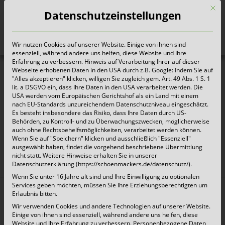
Mit d
Datenschutzeinstellungen
Wir nutzen Cookies auf unserer Website. Einige von ihnen sind
Heute für morgen sorgen
essenziell, während andere uns helfen, diese Website und Ihre
Erfahrung zu verbessern. Hinweis auf Verarbeitung Ihrer auf dieser
Webseite erhobenen Daten in den USA durch z.B. Google: Indem Sie auf
"Alles akzeptieren" klicken, willigen Sie zugleich gem. Art. 49 Abs. 1 S. 1
2021-05-04-Speisereste-verpackt
lit. a DSGVO ein, dass Ihre Daten in den USA verarbeitet werden. Die
USA werden vom Europäischen Gerichtshof als ein Land mit einem
nach EU-Standards unzureichendem Datenschutzniveau eingeschätzt.
Es besteht insbesondere das Risiko, dass Ihre Daten durch US-
Behörden, zu Kontroll- und zu Überwachungszwecken, möglicherweise
auch ohne Rechtsbehelfsmöglichkeiten, verarbeitet werden können.
oben
Wenn Sie auf "Speichern" klicken und ausschließlich "Essenziell"
ausgewählt haben, findet die vorgehend beschriebene Übermittlung
nicht statt. Weitere Hinweise erhalten Sie in unserer
Datenschutzerklärung (https://schoenmackers.de/datenschutz/).
Wenn Sie unter 16 Jahre alt sind und Ihre Einwilligung zu optionalen
Services geben möchten, müssen Sie Ihre Erziehungsberechtigten um
Erlaubnis bitten.
Top Themen:
Wir verwenden Cookies und andere Technologien auf unserer Website.
Abfallarten
Einige von ihnen sind essenziell, während andere uns helfen, diese
Website und Ihre Erfahrung zu verbessern.
Personenbezogene Daten