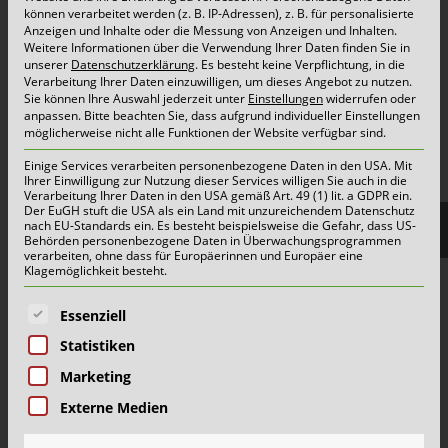
Container & Behälter
können verarbeitet werden (z. B. IP-Adressen), z. B. für personalisierte
Anzeigen und Inhalte oder die Messung von Anzeigen und Inhalten.
FAQ
Weitere Informationen über die Verwendung Ihrer Daten finden Sie in
unserer
Datenschutzerklärung
.
Es besteht keine Verpflichtung, in die
Jobs&Karriere
Verarbeitung Ihrer Daten einzuwilligen, um dieses Angebot zu nutzen.
Sie können Ihre Auswahl jederzeit unter
Einstellungen
widerrufen oder
onlinePORTALE
anpassen.
Bitte beachten Sie, dass aufgrund individueller Einstellungen
Reklamation & Services
möglicherweise nicht alle Funktionen der Website verfügbar sind.
Einige Services verarbeiten personenbezogene Daten in den USA. Mit
Ihrer Einwilligung zur Nutzung dieser Services willigen Sie auch in die
Verarbeitung Ihrer Daten in den USA gemäß Art. 49 (1) lit. a GDPR ein.
Aktuelles | Pressemitteilungen
Der EuGH stuft die USA als ein Land mit unzureichendem Datenschutz
nach EU-Standards ein. Es besteht beispielsweise die Gefahr, dass US-
Herzlich willkommen im Team Grün-Gelb!
Behörden personenbezogene Daten in Überwachungsprogrammen
verarbeiten, ohne dass für Europäerinnen und Europäer eine
Wertstoffhof Erkrath | Geänderte Öffnungszeiten
Klagemöglichkeit besteht.
Wertstoffhof Xanten | Geänderte Öffnungszeiten
Es folgt eine Liste der Service-Gruppen, für die eine E
Essenziell
Wie Schönmackers die kommunale Entsorgung für
Statistiken
halb NRW organisiert
Marketing
Externe Medien
Mehr
Alle Meldungen