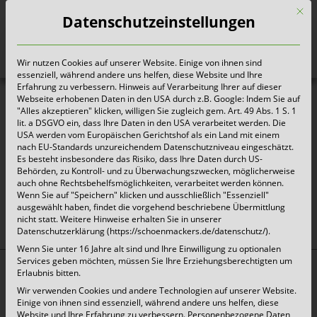
Mit d
Datenschutzeinstellungen
Wir nutzen Cookies auf unserer Website. Einige von ihnen sind
Heute für morgen sorgen
essenziell, während andere uns helfen, diese Website und Ihre
Erfahrung zu verbessern. Hinweis auf Verarbeitung Ihrer auf dieser
Webseite erhobenen Daten in den USA durch z.B. Google: Indem Sie auf
"Alles akzeptieren" klicken, willigen Sie zugleich gem. Art. 49 Abs. 1 S. 1
EFB-Zertifikat Mechernich
lit. a DSGVO ein, dass Ihre Daten in den USA verarbeitet werden. Die
USA werden vom Europäischen Gerichtshof als ein Land mit einem
nach EU-Standards unzureichendem Datenschutzniveau eingeschätzt.
Es besteht insbesondere das Risiko, dass Ihre Daten durch US-
Behörden, zu Kontroll- und zu Überwachungszwecken, möglicherweise
auch ohne Rechtsbehelfsmöglichkeiten, verarbeitet werden können.
oben
Wenn Sie auf "Speichern" klicken und ausschließlich "Essenziell"
ausgewählt haben, findet die vorgehend beschriebene Übermittlung
nicht statt. Weitere Hinweise erhalten Sie in unserer
Datenschutzerklärung (https://schoenmackers.de/datenschutz/).
Wenn Sie unter 16 Jahre alt sind und Ihre Einwilligung zu optionalen
Services geben möchten, müssen Sie Ihre Erziehungsberechtigten um
Erlaubnis bitten.
Top Themen:
Wir verwenden Cookies und andere Technologien auf unserer Website.
Abfallarten
Einige von ihnen sind essenziell, während andere uns helfen, diese
Website und Ihre Erfahrung zu verbessern.
Personenbezogene Daten