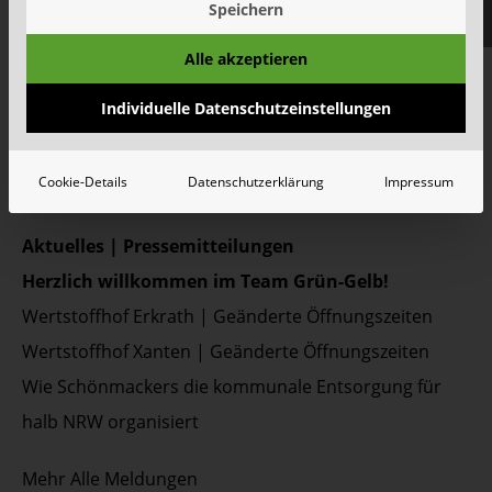
Speichern
Container & Behälter
Alle akzeptieren
FAQ
Jobs&Karriere
Individuelle Datenschutzeinstellungen
onlinePORTALE
Reklamation & Services
Cookie-Details
Datenschutzerklärung
Impressum
Aktuelles | Pressemitteilungen
Herzlich willkommen im Team Grün-Gelb!
Wertstoffhof Erkrath | Geänderte Öffnungszeiten
Wertstoffhof Xanten | Geänderte Öffnungszeiten
Wie Schönmackers die kommunale Entsorgung für
halb NRW organisiert
Mehr
Alle Meldungen