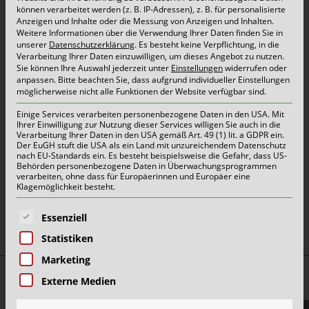
können verarbeitet werden (z. B. IP-Adressen), z. B. für personalisierte
Schönmackers haben 59 Gruppen bestehend
Anzeigen und Inhalte oder die Messung von Anzeigen und Inhalten.
aus Firmen, Schulen, Vereinen, Nachbarschaften
Weitere Informationen über die Verwendung Ihrer Daten finden Sie in
unserer
Datenschutzerklärung
.
Es besteht keine Verpflichtung, in die
an der 24. Frühjahrsputzaktion teilgenommen.
Verarbeitung Ihrer Daten einzuwilligen, um dieses Angebot zu nutzen.
Sie können Ihre Auswahl jederzeit unter
Einstellungen
widerrufen oder
anpassen.
Bitte beachten Sie, dass aufgrund individueller Einstellungen
möglicherweise nicht alle Funktionen der Website verfügbar sind.
Das Ergebnis spricht für sich! Die fleißigen
Einige Services verarbeiten personenbezogene Daten in den USA. Mit
„Frühjahrsputzer“ haben ca. 2,3 t Abfälle
Ihrer Einwilligung zur Nutzung dieser Services willigen Sie auch in die
Verarbeitung Ihrer Daten in den USA gemäß Art. 49 (1) lit. a GDPR ein.
eingesammelt und somit die Stadt Kempen zu
Der EuGH stuft die USA als ein Land mit unzureichendem Datenschutz
nach EU-Standards ein. Es besteht beispielsweise die Gefahr, dass US-
Behörden personenbezogene Daten in Überwachungsprogrammen
einer noch saubereren Heimatstadt gemacht.
verarbeiten, ohne dass für Europäerinnen und Europäer eine
Klagemöglichkeit besteht.
Mehr Infos und Eindrücke finden Sie
hier.
Es folgt eine Liste der Service-Gruppen, für die eine E
Essenziell
Statistiken
Marketing
Top Themen:
Externe Medien
Abfallarten