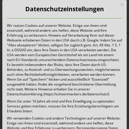
Mit d
Datenschutzeinstellungen
Wir nutzen Cookies auf unserer Website. Einige von ihnen sind
Heute für morgen sorgen
essenziell, während andere uns helfen, diese Website und Ihre
Erfahrung zu verbessern. Hinweis auf Verarbeitung Ihrer auf dieser
Webseite erhobenen Daten in den USA durch z.B. Google: Indem Sie auf
Erfolgreicher Frühjahrsputz
"Alles akzeptieren" klicken, willigen Sie zugleich gem. Art. 49 Abs. 1 S. 1
lit. a DSGVO ein, dass Ihre Daten in den USA verarbeitet werden. Die
in Kempen
USA werden vom Europäischen Gerichtshof als ein Land mit einem
nach EU-Standards unzureichendem Datenschutzniveau eingeschätzt.
Es besteht insbesondere das Risiko, dass Ihre Daten durch US-
Kempen, 13.03.2023
– in diesem Jahr gab es
Behörden, zu Kontroll- und zu Überwachungszwecken, möglicherweise
auch ohne Rechtsbehelfsmöglichkeiten, verarbeitet werden können.
einen neuen Rekord der Teilnehmenden: 659
Wenn Sie auf "Speichern" klicken und ausschließlich "Essenziell"
ausgewählt haben, findet die vorgehend beschriebene Übermittlung
Bürger und Bürgerinnen waren am vergangenen
nicht statt. Weitere Hinweise erhalten Sie in unserer
Datenschutzerklärung (https://schoenmackers.de/datenschutz/).
Samstag im Einsatz.
Wenn Sie unter 16 Jahre alt sind und Ihre Einwilligung zu optionalen
Services geben möchten, müssen Sie Ihre Erziehungsberechtigten um
Erlaubnis bitten.
Neben den Initiatoren der Stadt Kempen, der
Wir verwenden Cookies und andere Technologien auf unserer Website.
Einige von ihnen sind essenziell, während andere uns helfen, diese
Rheinischen-Post und dem Entsorger
Website und Ihre Erfahrung zu verbessern.
Personenbezogene Daten