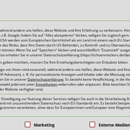
 während andere uns helfen, diese Website und Ihre Erfahrung zu verbessern. Hin
B. Google: Indem Sie auf "Alles akzeptieren" klicken, willigen Sie zugleich gem. 
Heute für morgen sorgen
Die USA werden vom Europäischen Gerichtshof als ein Land mit einem nach EU-Sta
 das Risiko, dass Ihre Daten durch US-Behörden, zu Kontroll- und zu Überwach
können. Wenn Sie auf "Speichern" klicken und ausschließlich "Essenziell" ausg
eise erhalten Sie in unserer Datenschutzerklärung (https://schoenmackers.de/dat
_20190707_Schönmackers
ices geben möchten, müssen Sie Ihre Erziehungsberechtigten um Erlaubnis bitten.
e von ihnen sind essenziell, während andere uns helfen, diese Website und Ihr
ntag VI FORMAT Foto_Schö
P-Adressen), z. B. für personalisierte Anzeigen und Inhalte oder die Messung v
en Sie in unserer
Datenschutzerklärung
.
Es besteht keine Verpflichtung, in die V
uswahl jederzeit unter
Einstellungen
widerrufen oder anpassen.
Bitte beachten S
der Website verfügbar sind.
inwilligung zur Nutzung dieser Services willigen Sie auch in die Verarbeitung Ih
n Land mit unzureichendem Datenschutz nach EU-Standards ein. Es besteht beispie
ammen verarbeiten, ohne dass für Europäerinnen und Europäer eine Klagemög
pen, für die eine Einwilligung erteilt 
Marketing
Externe Medien