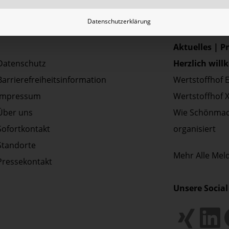
Datenschutzerklärung
Aktuelles | P
Datenschutz
Herzlich wil
Barrierefreiheitsinformation
Wertstoffhof 
Impressum
Wertstoffhof 
Über uns
Wie Schönmac
Sofortkontakt
organisiert
Standorte
Mehr
Alle Me
Pressekontakt
Unsere Social