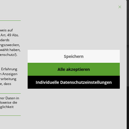
Mit die
Firmen
weis auf
Art. 49 Abs.
ndards
ungszwecken,
ewählt haben,
enschutz/).
Speichern
_Asdonkshof
Alle akzeptieren
e Erfahrung
nmackers
on Anzeigen
erarbeitung
Individuelle Datenschutzeinstellungen
ie, dass
rer Daten in
lsweise die
lichkeit
werden kann. Die erste Service-Gruppe i