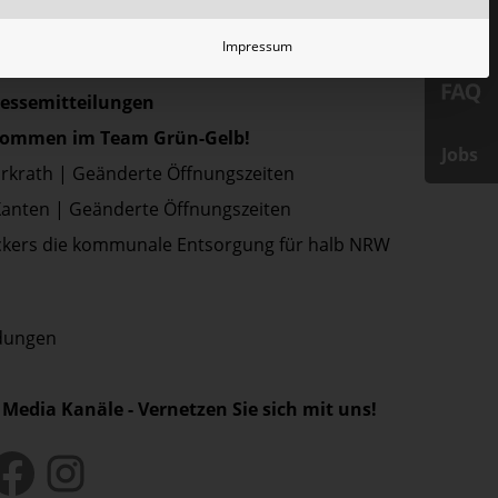
Impressum
ressemitteilungen
lkommen im Team Grün-Gelb!
Jobs
Erkrath | Geänderte Öffnungszeiten
Xanten | Geänderte Öffnungszeiten
kers die kommunale Entsorgung für halb NRW
ldungen
 Media Kanäle - Vernetzen Sie sich mit uns!