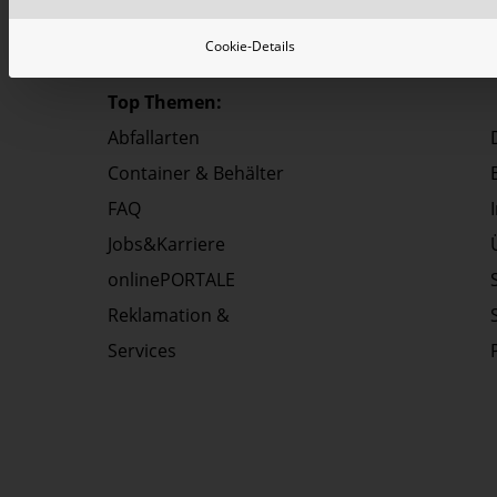
Cookie-Details
Top Themen:
Abfallarten
Container & Behälter
FAQ
Jobs&Karriere
onlinePORTALE
Reklamation &
Services