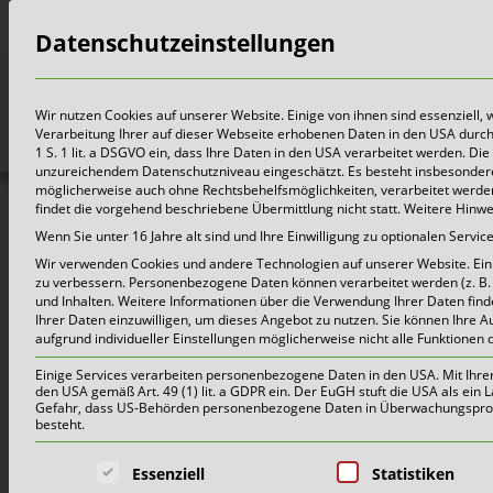
Datenschutzeinstellungen
Bürger
Wir nutzen Cookies auf unserer Website. Einige von ihnen sind essenziell,
Verarbeitung Ihrer auf dieser Webseite erhobenen Daten in den USA durch z.
1 S. 1 lit. a DSGVO ein, dass Ihre Daten in den USA verarbeitet werden. 
unzureichendem Datenschutzniveau eingeschätzt. Es besteht insbesondere
möglicherweise auch ohne Rechtsbehelfsmöglichkeiten, verarbeitet werden 
findet die vorgehend beschriebene Übermittlung nicht statt. Weitere Hinw
FÜR PRESSE
Wenn Sie unter 16 Jahre alt sind und Ihre Einwilligung zu optionalen Serv
Wir verwenden Cookies und andere Technologien auf unserer Website. Einig
Familie
zu verbessern.
Personenbezogene Daten können verarbeitet werden (z. B. I
und Inhalten.
Weitere Informationen über die Verwendung Ihrer Daten find
Ihrer Daten einzuwilligen, um dieses Angebot zu nutzen.
Sie können Ihre A
aufgrund individueller Einstellungen möglicherweise nicht alle Funktionen 
Einige Services verarbeiten personenbezogene Daten in den USA. Mit Ihrer E
den USA gemäß Art. 49 (1) lit. a GDPR ein. Der EuGH stuft die USA als ei
Gefahr, dass US-Behörden personenbezogene Daten in Überwachungsprogr
besteht.
Es folgt eine Liste der Service-Grup
Essenziell
Statistiken