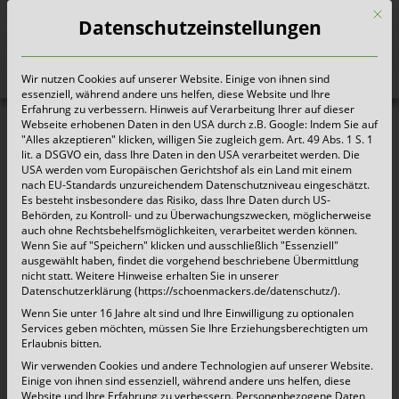
Mit d
Datenschutzeinstellungen
Wir nutzen Cookies auf unserer Website. Einige von ihnen sind
Heute für morgen sorgen
essenziell, während andere uns helfen, diese Website und Ihre
Erfahrung zu verbessern. Hinweis auf Verarbeitung Ihrer auf dieser
Webseite erhobenen Daten in den USA durch z.B. Google: Indem Sie auf
"Alles akzeptieren" klicken, willigen Sie zugleich gem. Art. 49 Abs. 1 S. 1
lit. a DSGVO ein, dass Ihre Daten in den USA verarbeitet werden. Die
USA werden vom Europäischen Gerichtshof als ein Land mit einem
nach EU-Standards unzureichendem Datenschutzniveau eingeschätzt.
Es besteht insbesondere das Risiko, dass Ihre Daten durch US-
Behörden, zu Kontroll- und zu Überwachungszwecken, möglicherweise
auch ohne Rechtsbehelfsmöglichkeiten, verarbeitet werden können.
Wenn Sie auf "Speichern" klicken und ausschließlich "Essenziell"
ausgewählt haben, findet die vorgehend beschriebene Übermittlung
nicht statt. Weitere Hinweise erhalten Sie in unserer
Datenschutzerklärung (https://schoenmackers.de/datenschutz/).
Wenn Sie unter 16 Jahre alt sind und Ihre Einwilligung zu optionalen
Services geben möchten, müssen Sie Ihre Erziehungsberechtigten um
Erlaubnis bitten.
Wir verwenden Cookies und andere Technologien auf unserer Website.
Einige von ihnen sind essenziell, während andere uns helfen, diese
Website und Ihre Erfahrung zu verbessern.
Personenbezogene Daten