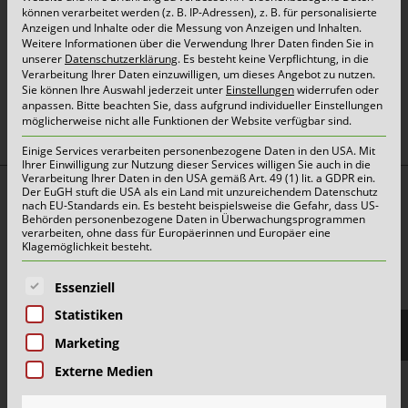
können verarbeitet werden (z. B. IP-Adressen), z. B. für personalisierte
Anzeigen und Inhalte oder die Messung von Anzeigen und Inhalten.
Weitere Informationen über die Verwendung Ihrer Daten finden Sie in
unserer
Datenschutzerklärung
.
Es besteht keine Verpflichtung, in die
Verarbeitung Ihrer Daten einzuwilligen, um dieses Angebot zu nutzen.
oben
Sie können Ihre Auswahl jederzeit unter
Einstellungen
widerrufen oder
anpassen.
Bitte beachten Sie, dass aufgrund individueller Einstellungen
möglicherweise nicht alle Funktionen der Website verfügbar sind.
Einige Services verarbeiten personenbezogene Daten in den USA. Mit
Ihrer Einwilligung zur Nutzung dieser Services willigen Sie auch in die
Verarbeitung Ihrer Daten in den USA gemäß Art. 49 (1) lit. a GDPR ein.
Der EuGH stuft die USA als ein Land mit unzureichendem Datenschutz
Top Themen:
nach EU-Standards ein. Es besteht beispielsweise die Gefahr, dass US-
Behörden personenbezogene Daten in Überwachungsprogrammen
Abfallarten
verarbeiten, ohne dass für Europäerinnen und Europäer eine
Klagemöglichkeit besteht.
Container & Behälter
Es folgt eine Liste der Service-Gruppen, für die eine E
FAQ
Essenziell
Jobs&Karriere
Statistiken
Marketing
onlinePORTALE
Externe Medien
Reklamation & Services