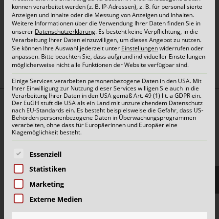
können verarbeitet werden (z. B. IP-Adressen), z. B. für personalisierte
Anzeigen und Inhalte oder die Messung von Anzeigen und Inhalten.
Weitere Informationen über die Verwendung Ihrer Daten finden Sie in
unserer
Datenschutzerklärung
.
Es besteht keine Verpflichtung, in die
Verarbeitung Ihrer Daten einzuwilligen, um dieses Angebot zu nutzen.
oben
Sie können Ihre Auswahl jederzeit unter
Einstellungen
widerrufen oder
anpassen.
Bitte beachten Sie, dass aufgrund individueller Einstellungen
möglicherweise nicht alle Funktionen der Website verfügbar sind.
Einige Services verarbeiten personenbezogene Daten in den USA. Mit
Ihrer Einwilligung zur Nutzung dieser Services willigen Sie auch in die
Verarbeitung Ihrer Daten in den USA gemäß Art. 49 (1) lit. a GDPR ein.
Der EuGH stuft die USA als ein Land mit unzureichendem Datenschutz
Top Themen:
nach EU-Standards ein. Es besteht beispielsweise die Gefahr, dass US-
Behörden personenbezogene Daten in Überwachungsprogrammen
Abfallarten
verarbeiten, ohne dass für Europäerinnen und Europäer eine
Klagemöglichkeit besteht.
Container & Behälter
Es folgt eine Liste der Service-Gruppen, für die eine E
FAQ
Essenziell
Jobs&Karriere
Statistiken
Marketing
onlinePORTALE
Externe Medien
Reklamation & Services