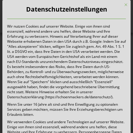
Mit d
Datenschutzeinstellungen
Wir nutzen Cookies auf unserer Website. Einige von ihnen sind
Heute für morgen sorgen
essenziell, während andere uns helfen, diese Website und Ihre
Erfahrung zu verbessern. Hinweis auf Verarbeitung Ihrer auf dieser
Webseite erhobenen Daten in den USA durch z.B. Google: Indem Sie auf
"Alles akzeptieren" klicken, willigen Sie zugleich gem. Art. 49 Abs. 1 S. 1
lit. a DSGVO ein, dass Ihre Daten in den USA verarbeitet werden. Die
USA werden vom Europäischen Gerichtshof als ein Land mit einem
nach EU-Standards unzureichendem Datenschutzniveau eingeschätzt.
Es besteht insbesondere das Risiko, dass Ihre Daten durch US-
Behörden, zu Kontroll- und zu Überwachungszwecken, möglicherweise
auch ohne Rechtsbehelfsmöglichkeiten, verarbeitet werden können.
Wenn Sie auf "Speichern" klicken und ausschließlich "Essenziell"
ausgewählt haben, findet die vorgehend beschriebene Übermittlung
nicht statt. Weitere Hinweise erhalten Sie in unserer
Datenschutzerklärung (https://schoenmackers.de/datenschutz/).
Wenn Sie unter 16 Jahre alt sind und Ihre Einwilligung zu optionalen
Services geben möchten, müssen Sie Ihre Erziehungsberechtigten um
Erlaubnis bitten.
Wir verwenden Cookies und andere Technologien auf unserer Website.
Einige von ihnen sind essenziell, während andere uns helfen, diese
Website und Ihre Erfahrung zu verbessern.
Personenbezogene Daten