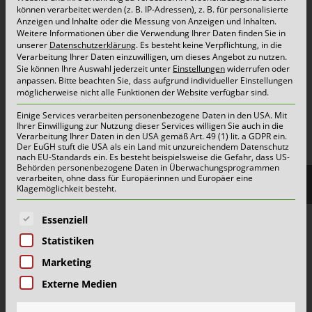
Top Themen:
können verarbeitet werden (z. B. IP-Adressen), z. B. für personalisierte
Anzeigen und Inhalte oder die Messung von Anzeigen und Inhalten.
Abfallarten
Weitere Informationen über die Verwendung Ihrer Daten finden Sie in
unserer
Datenschutzerklärung
.
Es besteht keine Verpflichtung, in die
Container & Behälter
Verarbeitung Ihrer Daten einzuwilligen, um dieses Angebot zu nutzen.
Sie können Ihre Auswahl jederzeit unter
Einstellungen
widerrufen oder
FAQ
anpassen.
Bitte beachten Sie, dass aufgrund individueller Einstellungen
möglicherweise nicht alle Funktionen der Website verfügbar sind.
Jobs&Karriere
Einige Services verarbeiten personenbezogene Daten in den USA. Mit
onlinePORTALE
Ihrer Einwilligung zur Nutzung dieser Services willigen Sie auch in die
Verarbeitung Ihrer Daten in den USA gemäß Art. 49 (1) lit. a GDPR ein.
Reklamation & Services
Der EuGH stuft die USA als ein Land mit unzureichendem Datenschutz
nach EU-Standards ein. Es besteht beispielsweise die Gefahr, dass US-
Behörden personenbezogene Daten in Überwachungsprogrammen
verarbeiten, ohne dass für Europäerinnen und Europäer eine
Klagemöglichkeit besteht.
Aktuelles | Pressemitteilungen
Es folgt eine Liste der Service-Gruppen, für die eine E
Herzlich willkommen im Team Grün-Gelb!
Essenziell
Wertstoffhof Erkrath | Geänderte Öffnungszeiten
Statistiken
Wertstoffhof Xanten | Geänderte Öffnungszeiten
Marketing
Wie Schönmackers die kommunale Entsorgung für
Externe Medien
halb NRW organisiert