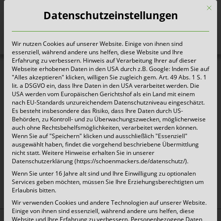
Mit d
Datenschutzeinstellungen
Wir nutzen Cookies auf unserer Website. Einige von ihnen sind
Heute für morgen sorgen
essenziell, während andere uns helfen, diese Website und Ihre
Erfahrung zu verbessern. Hinweis auf Verarbeitung Ihrer auf dieser
Webseite erhobenen Daten in den USA durch z.B. Google: Indem Sie auf
"Alles akzeptieren" klicken, willigen Sie zugleich gem. Art. 49 Abs. 1 S. 1
lit. a DSGVO ein, dass Ihre Daten in den USA verarbeitet werden. Die
USA werden vom Europäischen Gerichtshof als ein Land mit einem
nach EU-Standards unzureichendem Datenschutzniveau eingeschätzt.
Es besteht insbesondere das Risiko, dass Ihre Daten durch US-
Behörden, zu Kontroll- und zu Überwachungszwecken, möglicherweise
auch ohne Rechtsbehelfsmöglichkeiten, verarbeitet werden können.
Wenn Sie auf "Speichern" klicken und ausschließlich "Essenziell"
ausgewählt haben, findet die vorgehend beschriebene Übermittlung
nicht statt. Weitere Hinweise erhalten Sie in unserer
Datenschutzerklärung (https://schoenmackers.de/datenschutz/).
oben
Wenn Sie unter 16 Jahre alt sind und Ihre Einwilligung zu optionalen
Services geben möchten, müssen Sie Ihre Erziehungsberechtigten um
Erlaubnis bitten.
Wir verwenden Cookies und andere Technologien auf unserer Website.
Einige von ihnen sind essenziell, während andere uns helfen, diese
Website und Ihre Erfahrung zu verbessern.
Personenbezogene Daten