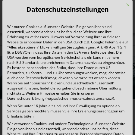
Mit d
Datenschutzeinstellungen
Wir nutzen Cookies auf unserer Website. Einige von ihnen sind
Heute für morgen sorgen
essenziell, während andere uns helfen, diese Website und Ihre
Erfahrung zu verbessern. Hinweis auf Verarbeitung Ihrer auf dieser
Webseite erhobenen Daten in den USA durch z.B. Google: Indem Sie auf
Für die Industrie
"Alles akzeptieren" klicken, willigen Sie zugleich gem. Art. 49 Abs. 1 S. 1
lit. a DSGVO ein, dass Ihre Daten in den USA verarbeitet werden. Die
USA werden vom Europäischen Gerichtshof als ein Land mit einem
nach EU-Standards unzureichendem Datenschutzniveau eingeschätzt.
Es besteht insbesondere das Risiko, dass Ihre Daten durch US-
Behörden, zu Kontroll- und zu Überwachungszwecken, möglicherweise
auch ohne Rechtsbehelfsmöglichkeiten, verarbeitet werden können.
Wenn Sie auf "Speichern" klicken und ausschließlich "Essenziell"
ausgewählt haben, findet die vorgehend beschriebene Übermittlung
nicht statt. Weitere Hinweise erhalten Sie in unserer
Datenschutzerklärung (https://schoenmackers.de/datenschutz/).
Wenn Sie unter 16 Jahre alt sind und Ihre Einwilligung zu optionalen
Services geben möchten, müssen Sie Ihre Erziehungsberechtigten um
Schönmackers zählt zu den erfahrensten
Erlaubnis bitten.
Technologie- und Systemführern der
Wir verwenden Cookies und andere Technologien auf unserer Website.
Einige von ihnen sind essenziell, während andere uns helfen, diese
Kreislaufwirtschaft in NRW. Wir unterstützen
Website und Ihre Erfahrung zu verbessern.
Personenbezogene Daten