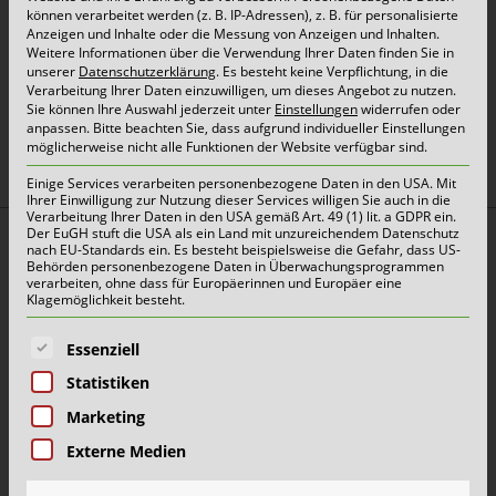
können verarbeitet werden (z. B. IP-Adressen), z. B. für personalisierte
Kunden aus Industrie, Gewerbe und Handel bei
Anzeigen und Inhalte oder die Messung von Anzeigen und Inhalten.
Weitere Informationen über die Verwendung Ihrer Daten finden Sie in
der gesetzeskonformen und nachhaltigen
unserer
Datenschutzerklärung
.
Es besteht keine Verpflichtung, in die
Verarbeitung Ihrer Daten einzuwilligen, um dieses Angebot zu nutzen.
Verwertung unterschiedlichster Reststoffe.
Sie können Ihre Auswahl jederzeit unter
Einstellungen
widerrufen oder
anpassen.
Bitte beachten Sie, dass aufgrund individueller Einstellungen
möglicherweise nicht alle Funktionen der Website verfügbar sind.
Einige Services verarbeiten personenbezogene Daten in den USA. Mit
Sichere Prozesse.
Ihrer Einwilligung zur Nutzung dieser Services willigen Sie auch in die
Verarbeitung Ihrer Daten in den USA gemäß Art. 49 (1) lit. a GDPR ein.
Der EuGH stuft die USA als ein Land mit unzureichendem Datenschutz
nach EU-Standards ein. Es besteht beispielsweise die Gefahr, dass US-
Behörden personenbezogene Daten in Überwachungsprogrammen
Beratung und individuelle Lösungen bei
verarbeiten, ohne dass für Europäerinnen und Europäer eine
Klagemöglichkeit besteht.
industriellen Anforderungen
Es folgt eine Liste der Service-Gruppen, für die eine E
Essenziell
Faires Wiege- und Identsystem im
Statistiken
Umleersystem
Marketing
Kostenoptimierung
Externe Medien
Erstellung von Entsorgungsnachweisen
inklusive Deklarationsanalysen