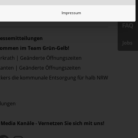
Impressum
ressemitteilungen
Jobs
lkommen im Team Grün-Gelb!
Erkrath | Geänderte Öffnungszeiten
Xanten | Geänderte Öffnungszeiten
kers die kommunale Entsorgung für halb NRW
ldungen
 Media Kanäle - Vernetzen Sie sich mit uns!