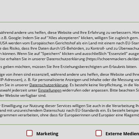
 während andere uns helfen, diese Website und Ihre Erfahrung zu verbessern. Hin
B. Google: Indem Sie auf "Alles akzeptieren" klicken, willigen Sie zugleich gem. 
Heute für morgen sorgen
Die USA werden vom Europäischen Gerichtshof als ein Land mit einem nach EU-Sta
 das Risiko, dass Ihre Daten durch US-Behörden, zu Kontroll- und zu Überwach
können. Wenn Sie auf "Speichern" klicken und ausschließlich "Essenziell" ausg
eise erhalten Sie in unserer Datenschutzerklärung (https://schoenmackers.de/dat
ices geben möchten, müssen Sie Ihre Erziehungsberechtigten um Erlaubnis bitten.
e von ihnen sind essenziell, während andere uns helfen, diese Website und Ihr
P-Adressen), z. B. für personalisierte Anzeigen und Inhalte oder die Messung v
en Sie in unserer
Datenschutzerklärung
.
Es besteht keine Verpflichtung, in die V
uswahl jederzeit unter
Einstellungen
widerrufen oder anpassen.
Bitte beachten S
der Website verfügbar sind.
inwilligung zur Nutzung dieser Services willigen Sie auch in die Verarbeitung Ih
n Land mit unzureichendem Datenschutz nach EU-Standards ein. Es besteht beispie
ammen verarbeiten, ohne dass für Europäerinnen und Europäer eine Klagemög
oben
pen, für die eine Einwilligung erteilt 
Marketing
Externe Medien