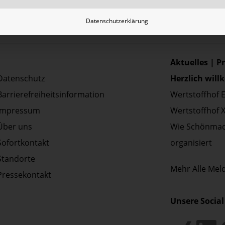
Datenschutzerklärung
Aktuelles | P
Datenschutz
Herzlich wil
Barrierefreiheitsinformation
Wertstoffhof 
Impressum
Wertstoffhof 
Über uns
Wie Schönmac
Sofortkontakt
organisiert
Standorte
Mehr
Alle Me
Pressekontakt
Unsere Social