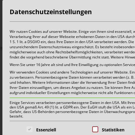
Datenschutzeinstellungen
Bürger
Wir nutzen Cookies auf unserer Website. Einige von ihnen sind essenziell,
Verarbeitung Ihrer auf dieser Webseite erhobenen Daten in den USA durch z.
1 S. 1 lit. a DSGVO ein, dass Ihre Daten in den USA verarbeitet werden. 
unzureichendem Datenschutzniveau eingeschätzt. Es besteht insbesondere
möglicherweise auch ohne Rechtsbehelfsmöglichkeiten, verarbeitet werden 
findet die vorgehend beschriebene Übermittlung nicht statt. Weitere Hinw
Wenn Sie unter 16 Jahre alt sind und Ihre Einwilligung zu optionalen Serv
Wir verwenden Cookies und andere Technologien auf unserer Website. Einig
zu verbessern.
Personenbezogene Daten können verarbeitet werden (z. B. I
und Inhalten.
Weitere Informationen über die Verwendung Ihrer Daten find
Ihrer Daten einzuwilligen, um dieses Angebot zu nutzen.
Sie können Ihre A
aufgrund individueller Einstellungen möglicherweise nicht alle Funktionen 
Einige Services verarbeiten personenbezogene Daten in den USA. Mit Ihrer E
den USA gemäß Art. 49 (1) lit. a GDPR ein. Der EuGH stuft die USA als ei
Gefahr, dass US-Behörden personenbezogene Daten in Überwachungsprogr
besteht.
Es folgt eine Liste der Service-Grup
Essenziell
Statistiken