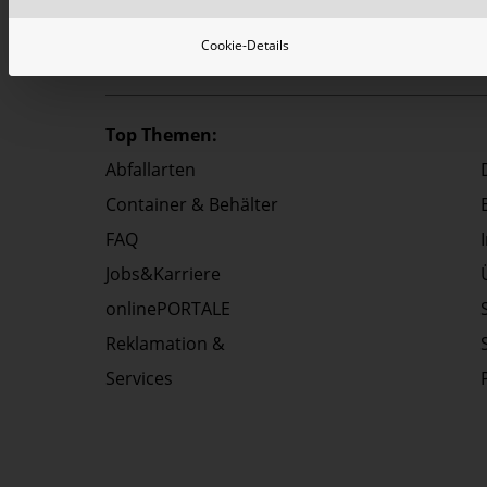
Cookie-Details
Top Themen:
Abfallarten
Container & Behälter
FAQ
Jobs&Karriere
onlinePORTALE
Reklamation &
Services