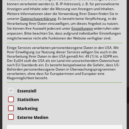
können verarbeitet werden (z. B. IP-Adressen), z. B. für personalisierte
oben
Anzeigen und Inhalte oder die Messung von Anzeigen und Inhalten.
Weitere Informationen über die Verwendung Ihrer Daten finden Sie in
unserer
Datenschutzerklärung
.
Es besteht keine Verpflichtung, in die
Verarbeitung Ihrer Daten einzuwilligen, um dieses Angebot zu nutzen.
Sie können Ihre Auswahl jederzeit unter
Einstellungen
widerrufen oder
anpassen.
Bitte beachten Sie, dass aufgrund individueller Einstellungen
möglicherweise nicht alle Funktionen der Website verfügbar sind.
Top Themen:
Einige Services verarbeiten personenbezogene Daten in den USA. Mit
Abfallarten
Ihrer Einwilligung zur Nutzung dieser Services willigen Sie auch in die
Verarbeitung Ihrer Daten in den USA gemäß Art. 49 (1) lit. a GDPR ein.
Container & Behälter
Der EuGH stuft die USA als ein Land mit unzureichendem Datenschutz
nach EU-Standards ein. Es besteht beispielsweise die Gefahr, dass US-
FAQ
Behörden personenbezogene Daten in Überwachungsprogrammen
verarbeiten, ohne dass für Europäerinnen und Europäer eine
Jobs&Karriere
Klagemöglichkeit besteht.
onlinePORTALE
Es folgt eine Liste der Service-Gruppen, für die eine E
Essenziell
Reklamation & Services
Statistiken
Marketing
Externe Medien
Aktuelles | Pressemitteilungen
Herzlich willkommen im Team Grün-Gelb!