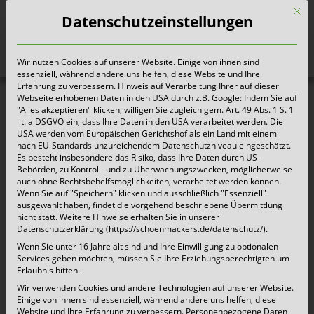
Mit d
Datenschutzeinstellungen
Wir nutzen Cookies auf unserer Website. Einige von ihnen sind
Heute für morgen sorgen
essenziell, während andere uns helfen, diese Website und Ihre
Erfahrung zu verbessern. Hinweis auf Verarbeitung Ihrer auf dieser
Webseite erhobenen Daten in den USA durch z.B. Google: Indem Sie auf
"Alles akzeptieren" klicken, willigen Sie zugleich gem. Art. 49 Abs. 1 S. 1
lit. a DSGVO ein, dass Ihre Daten in den USA verarbeitet werden. Die
USA werden vom Europäischen Gerichtshof als ein Land mit einem
nach EU-Standards unzureichendem Datenschutzniveau eingeschätzt.
Es besteht insbesondere das Risiko, dass Ihre Daten durch US-
Behörden, zu Kontroll- und zu Überwachungszwecken, möglicherweise
auch ohne Rechtsbehelfsmöglichkeiten, verarbeitet werden können.
Wenn Sie auf "Speichern" klicken und ausschließlich "Essenziell"
ausgewählt haben, findet die vorgehend beschriebene Übermittlung
nicht statt. Weitere Hinweise erhalten Sie in unserer
Datenschutzerklärung (https://schoenmackers.de/datenschutz/).
Wenn Sie unter 16 Jahre alt sind und Ihre Einwilligung zu optionalen
Services geben möchten, müssen Sie Ihre Erziehungsberechtigten um
Erlaubnis bitten.
Wir verwenden Cookies und andere Technologien auf unserer Website.
Einige von ihnen sind essenziell, während andere uns helfen, diese
Website und Ihre Erfahrung zu verbessern.
Personenbezogene Daten