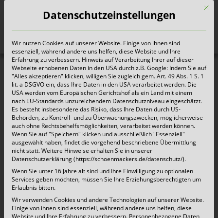
Mit d
Datenschutzeinstellungen
Wir nutzen Cookies auf unserer Website. Einige von ihnen sind
Heute für morgen sorgen
essenziell, während andere uns helfen, diese Website und Ihre
Erfahrung zu verbessern. Hinweis auf Verarbeitung Ihrer auf dieser
Webseite erhobenen Daten in den USA durch z.B. Google: Indem Sie auf
MüllALARM App ist am
"Alles akzeptieren" klicken, willigen Sie zugleich gem. Art. 49 Abs. 1 S. 1
lit. a DSGVO ein, dass Ihre Daten in den USA verarbeitet werden. Die
31.01.2017 nicht erreichbar
USA werden vom Europäischen Gerichtshof als ein Land mit einem
nach EU-Standards unzureichendem Datenschutzniveau eingeschätzt.
Es besteht insbesondere das Risiko, dass Ihre Daten durch US-
Aufgrund Serverarbeiten wird die Müll
ALARM
App
Behörden, zu Kontroll- und zu Überwachungszwecken, möglicherweise
auch ohne Rechtsbehelfsmöglichkeiten, verarbeitet werden können.
am 31.01.2017 ab 18:00 Uhr bis zum 01.02.2017,
Wenn Sie auf "Speichern" klicken und ausschließlich "Essenziell"
ausgewählt haben, findet die vorgehend beschriebene Übermittlung
10:00 Uhr nicht erreichbar sein.
nicht statt. Weitere Hinweise erhalten Sie in unserer
Datenschutzerklärung (https://schoenmackers.de/datenschutz/).
Wenn Sie unter 16 Jahre alt sind und Ihre Einwilligung zu optionalen
Wir bitten um Ihr Verständnis.
Services geben möchten, müssen Sie Ihre Erziehungsberechtigten um
Erlaubnis bitten.
Wir verwenden Cookies und andere Technologien auf unserer Website.
Einige von ihnen sind essenziell, während andere uns helfen, diese
Website und Ihre Erfahrung zu verbessern.
Personenbezogene Daten