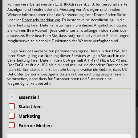
können verarbeitet werden (z. B. IP-Adressen), z. B. für personalisierte
Anzeigen und Inhalte oder die Messung von Anzeigen und Inhalten.
Weitere Informationen über die Verwendung Ihrer Daten finden Sie in
unserer
Datenschutzerklärung
.
Es besteht keine Verpflichtung, in die
Verarbeitung Ihrer Daten einzuwilligen, um dieses Angebot zu nutzen.
Sie können Ihre Auswahl jederzeit unter
Einstellungen
widerrufen oder
anpassen.
Bitte beachten Sie, dass aufgrund individueller Einstellungen
Top Themen:
möglicherweise nicht alle Funktionen der Website verfügbar sind.
Abfallarten
Einige Services verarbeiten personenbezogene Daten in den USA. Mit
Ihrer Einwilligung zur Nutzung dieser Services willigen Sie auch in die
Container & Behälter
Verarbeitung Ihrer Daten in den USA gemäß Art. 49 (1) lit. a GDPR ein.
Der EuGH stuft die USA als ein Land mit unzureichendem Datenschutz
FAQ
nach EU-Standards ein. Es besteht beispielsweise die Gefahr, dass US-
Behörden personenbezogene Daten in Überwachungsprogrammen
Jobs&Karriere
verarbeiten, ohne dass für Europäerinnen und Europäer eine
Klagemöglichkeit besteht.
onlinePORTALE
Es folgt eine Liste der Service-Gruppen, für die eine E
Reklamation & Services
Essenziell
Statistiken
Marketing
Aktuelles | Pressemitteilungen
Externe Medien
Herzlich willkommen im Team Grün-Gelb!