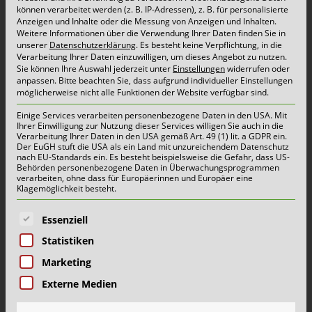
Entsorgungsfachbetrieb stattfinden.
können verarbeitet werden (z. B. IP-Adressen), z. B. für personalisierte
Anzeigen und Inhalte oder die Messung von Anzeigen und Inhalten.
Weitere Informationen über die Verwendung Ihrer Daten finden Sie in
unserer
Datenschutzerklärung
.
Es besteht keine Verpflichtung, in die
Bei Fragen rund um Änderungen,
Verarbeitung Ihrer Daten einzuwilligen, um dieses Angebot zu nutzen.
Sie können Ihre Auswahl jederzeit unter
Einstellungen
widerrufen oder
Neuaufstellungen, Abgängen oder Reparaturen
anpassen.
Bitte beachten Sie, dass aufgrund individueller Einstellungen
möglicherweise nicht alle Funktionen der Website verfügbar sind.
können Sie sich unter der kostenlosen Service-
Einige Services verarbeiten personenbezogene Daten in den USA. Mit
Nummer 0800 / 888 43 73 melden. Die
Ihrer Einwilligung zur Nutzung dieser Services willigen Sie auch in die
Verarbeitung Ihrer Daten in den USA gemäß Art. 49 (1) lit. a GDPR ein.
Schönmackers Mitarbeiter helfen Ihnen gerne
Der EuGH stuft die USA als ein Land mit unzureichendem Datenschutz
nach EU-Standards ein. Es besteht beispielsweise die Gefahr, dass US-
weiter.
Behörden personenbezogene Daten in Überwachungsprogrammen
verarbeiten, ohne dass für Europäerinnen und Europäer eine
Klagemöglichkeit besteht.
Die Ausgabestellen für zusätzlich benötigte Gelbe
Es folgt eine Liste der Service-Gruppen, für die eine E
Essenziell
Säcke bleiben unverändert bestehen:
Statistiken
Marketing
– Schönmackers Umweltdienste GmbH & Co. KG,
Externe Medien
Grefrather Weg 119, Neuss