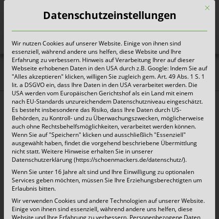
Mit d
Datenschutzeinstellungen
Wir nutzen Cookies auf unserer Website. Einige von ihnen sind
Heute für morgen sorgen
essenziell, während andere uns helfen, diese Website und Ihre
Erfahrung zu verbessern. Hinweis auf Verarbeitung Ihrer auf dieser
Webseite erhobenen Daten in den USA durch z.B. Google: Indem Sie auf
Neuss | Schönmackers
"Alles akzeptieren" klicken, willigen Sie zugleich gem. Art. 49 Abs. 1 S. 1
lit. a DSGVO ein, dass Ihre Daten in den USA verarbeitet werden. Die
übernimmt den
USA werden vom Europäischen Gerichtshof als ein Land mit einem
nach EU-Standards unzureichendem Datenschutzniveau eingeschätzt.
Änderungsdienst
Es besteht insbesondere das Risiko, dass Ihre Daten durch US-
Behörden, zu Kontroll- und zu Überwachungszwecken, möglicherweise
auch ohne Rechtsbehelfsmöglichkeiten, verarbeitet werden können.
Zum 01.01.2019 übernimmt der Entsorger
Wenn Sie auf "Speichern" klicken und ausschließlich "Essenziell"
ausgewählt haben, findet die vorgehend beschriebene Übermittlung
Schönmackers, welcher bisher für die Entsorgung
nicht statt. Weitere Hinweise erhalten Sie in unserer
Datenschutzerklärung (https://schoenmackers.de/datenschutz/).
von Leichtverpackungen zuständig ist, nun auch
Wenn Sie unter 16 Jahre alt sind und Ihre Einwilligung zu optionalen
den Änderungsdienst. Das bedeutet, dass auch
Services geben möchten, müssen Sie Ihre Erziehungsberechtigten um
Erlaubnis bitten.
An-/Abmeldungen von Behältern sowie der
Wir verwenden Cookies und andere Technologien auf unserer Website.
Einige von ihnen sind essenziell, während andere uns helfen, diese
Austausch von defekten Gefäßen durch den
Website und Ihre Erfahrung zu verbessern.
Personenbezogene Daten