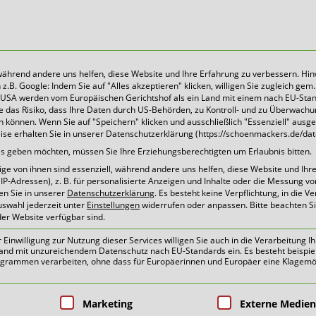
 während andere uns helfen, diese Website und Ihre Erfahrung zu verbessern. Hin
B. Google: Indem Sie auf "Alles akzeptieren" klicken, willigen Sie zugleich gem. 
Heute für morgen sorgen
Die USA werden vom Europäischen Gerichtshof als ein Land mit einem nach EU-Sta
 das Risiko, dass Ihre Daten durch US-Behörden, zu Kontroll- und zu Überwach
können. Wenn Sie auf "Speichern" klicken und ausschließlich "Essenziell" ausg
eise erhalten Sie in unserer Datenschutzerklärung (https://schoenmackers.de/dat
eling LVP
ices geben möchten, müssen Sie Ihre Erziehungsberechtigten um Erlaubnis bitten.
e von ihnen sind essenziell, während andere uns helfen, diese Website und Ihr
P-Adressen), z. B. für personalisierte Anzeigen und Inhalte oder die Messung v
en Sie in unserer
Datenschutzerklärung
.
Es besteht keine Verpflichtung, in die V
uswahl jederzeit unter
Einstellungen
widerrufen oder anpassen.
Bitte beachten S
der Website verfügbar sind.
oben
inwilligung zur Nutzung dieser Services willigen Sie auch in die Verarbeitung Ih
n Land mit unzureichendem Datenschutz nach EU-Standards ein. Es besteht beispie
ammen verarbeiten, ohne dass für Europäerinnen und Europäer eine Klagemög
pen, für die eine Einwilligung erteilt 
Marketing
Externe Medien