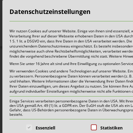
Datenschutzeinstellungen
Bürger
Wir nutzen Cookies auf unserer Website. Einige von ihnen sind essenziell,
Verarbeitung Ihrer auf dieser Webseite erhobenen Daten in den USA durch z.
1 S. 1 lit. a DSGVO ein, dass Ihre Daten in den USA verarbeitet werden. 
unzureichendem Datenschutzniveau eingeschätzt. Es besteht insbesondere
möglicherweise auch ohne Rechtsbehelfsmöglichkeiten, verarbeitet werden 
findet die vorgehend beschriebene Übermittlung nicht statt. Weitere Hinw
Abfallkalender 2026 Wess
Wenn Sie unter 16 Jahre alt sind und Ihre Einwilligung zu optionalen Serv
Wir verwenden Cookies und andere Technologien auf unserer Website. Einig
zu verbessern.
Personenbezogene Daten können verarbeitet werden (z. B. I
und Inhalten.
Weitere Informationen über die Verwendung Ihrer Daten find
Ihrer Daten einzuwilligen, um dieses Angebot zu nutzen.
Sie können Ihre A
aufgrund individueller Einstellungen möglicherweise nicht alle Funktionen 
Einige Services verarbeiten personenbezogene Daten in den USA. Mit Ihrer E
den USA gemäß Art. 49 (1) lit. a GDPR ein. Der EuGH stuft die USA als ei
Gefahr, dass US-Behörden personenbezogene Daten in Überwachungsprogr
besteht.
Es folgt eine Liste der Service-Grup
Essenziell
Statistiken