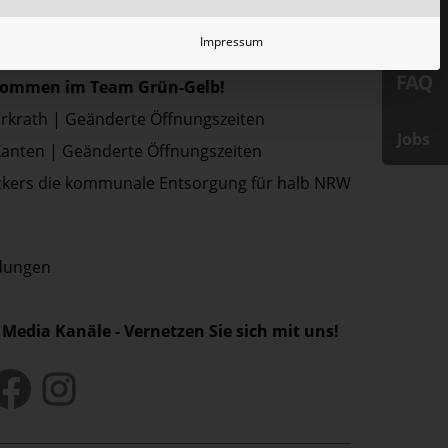
Impressum
ressemitteilungen
lkommen im Team Grün-Gelb!
Erkrath | Geänderte Öffnungszeiten
Jobs
Xanten | Geänderte Öffnungszeiten
kers die kommunale Entsorgung für halb NRW
ldungen
 Media Kanäle - Vernetzen Sie sich mit uns!