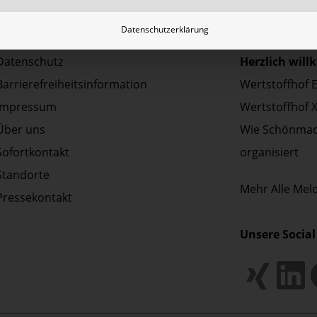
Datenschutzerklärung
Aktuelles | P
Datenschutz
Herzlich wil
Barrierefreiheitsinformation
Wertstoffhof 
Impressum
Wertstoffhof 
Über uns
Wie Schönmac
Sofortkontakt
organisiert
Standorte
Mehr
Alle Me
Pressekontakt
Unsere Social