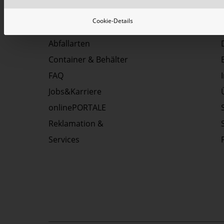
Cookie-Details
Top Themen:
Abfallarten
Container & Behälter
FAQ
Jobs&Karriere
onlinePORTALE
Reklamation &
Services