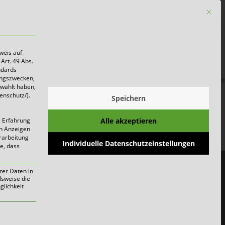
Mit die
Firmen
weis auf
Art. 49 Abs.
ndards
ungszwecken,
ewählt haben,
enschutz/).
Speichern
Alle akzeptieren
e Erfahrung
on Anzeigen
erarbeitung
Individuelle Datenschutzeinstellungen
ie, dass
rer Daten in
lsweise die
lichkeit
werden kann. Die erste Service-Gruppe i