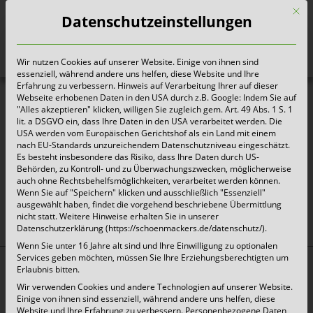
Mit d
Datenschutzeinstellungen
Wir nutzen Cookies auf unserer Website. Einige von ihnen sind
Heute für morgen sorgen
essenziell, während andere uns helfen, diese Website und Ihre
Erfahrung zu verbessern. Hinweis auf Verarbeitung Ihrer auf dieser
Webseite erhobenen Daten in den USA durch z.B. Google: Indem Sie auf
"Alles akzeptieren" klicken, willigen Sie zugleich gem. Art. 49 Abs. 1 S. 1
Abfallkalender_Bad-Münstereifel_2026
lit. a DSGVO ein, dass Ihre Daten in den USA verarbeitet werden. Die
USA werden vom Europäischen Gerichtshof als ein Land mit einem
nach EU-Standards unzureichendem Datenschutzniveau eingeschätzt.
Es besteht insbesondere das Risiko, dass Ihre Daten durch US-
Behörden, zu Kontroll- und zu Überwachungszwecken, möglicherweise
auch ohne Rechtsbehelfsmöglichkeiten, verarbeitet werden können.
oben
Wenn Sie auf "Speichern" klicken und ausschließlich "Essenziell"
ausgewählt haben, findet die vorgehend beschriebene Übermittlung
nicht statt. Weitere Hinweise erhalten Sie in unserer
Datenschutzerklärung (https://schoenmackers.de/datenschutz/).
Wenn Sie unter 16 Jahre alt sind und Ihre Einwilligung zu optionalen
Services geben möchten, müssen Sie Ihre Erziehungsberechtigten um
Erlaubnis bitten.
Top Themen:
Wir verwenden Cookies und andere Technologien auf unserer Website.
Abfallarten
Einige von ihnen sind essenziell, während andere uns helfen, diese
Website und Ihre Erfahrung zu verbessern.
Personenbezogene Daten