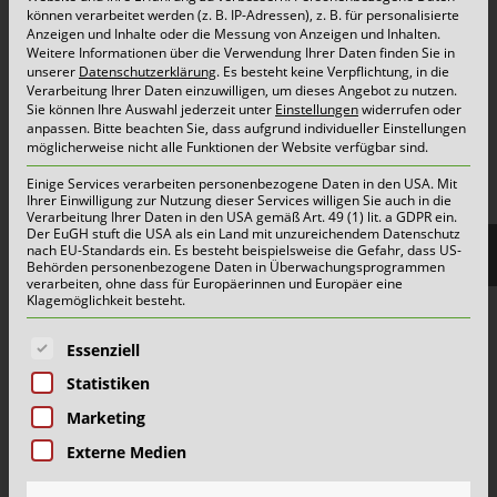
Container & Behälter
können verarbeitet werden (z. B. IP-Adressen), z. B. für personalisierte
Anzeigen und Inhalte oder die Messung von Anzeigen und Inhalten.
FAQ
Weitere Informationen über die Verwendung Ihrer Daten finden Sie in
unserer
Datenschutzerklärung
.
Es besteht keine Verpflichtung, in die
Jobs&Karriere
Verarbeitung Ihrer Daten einzuwilligen, um dieses Angebot zu nutzen.
Sie können Ihre Auswahl jederzeit unter
Einstellungen
widerrufen oder
onlinePORTALE
anpassen.
Bitte beachten Sie, dass aufgrund individueller Einstellungen
Reklamation & Services
möglicherweise nicht alle Funktionen der Website verfügbar sind.
Einige Services verarbeiten personenbezogene Daten in den USA. Mit
Ihrer Einwilligung zur Nutzung dieser Services willigen Sie auch in die
Verarbeitung Ihrer Daten in den USA gemäß Art. 49 (1) lit. a GDPR ein.
Aktuelles | Pressemitteilungen
Der EuGH stuft die USA als ein Land mit unzureichendem Datenschutz
nach EU-Standards ein. Es besteht beispielsweise die Gefahr, dass US-
Herzlich willkommen im Team Grün-Gelb!
Behörden personenbezogene Daten in Überwachungsprogrammen
verarbeiten, ohne dass für Europäerinnen und Europäer eine
Wertstoffhof Erkrath | Geänderte Öffnungszeiten
Klagemöglichkeit besteht.
Wertstoffhof Xanten | Geänderte Öffnungszeiten
Es folgt eine Liste der Service-Gruppen, für die eine E
Essenziell
Wie Schönmackers die kommunale Entsorgung für
Statistiken
halb NRW organisiert
Marketing
Externe Medien
Mehr
Alle Meldungen