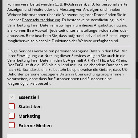
Container & Behälter
können verarbeitet werden (z. B. IP-Adressen), z. B. für personalisierte
Anzeigen und Inhalte oder die Messung von Anzeigen und Inhalten.
FAQ
Weitere Informationen über die Verwendung Ihrer Daten finden Sie in
unserer
Datenschutzerklärung
.
Es besteht keine Verpflichtung, in die
Jobs&Karriere
Verarbeitung Ihrer Daten einzuwilligen, um dieses Angebot zu nutzen.
Sie können Ihre Auswahl jederzeit unter
Einstellungen
widerrufen oder
onlinePORTALE
anpassen.
Bitte beachten Sie, dass aufgrund individueller Einstellungen
Reklamation & Services
möglicherweise nicht alle Funktionen der Website verfügbar sind.
Einige Services verarbeiten personenbezogene Daten in den USA. Mit
Ihrer Einwilligung zur Nutzung dieser Services willigen Sie auch in die
Verarbeitung Ihrer Daten in den USA gemäß Art. 49 (1) lit. a GDPR ein.
Aktuelles | Pressemitteilungen
Der EuGH stuft die USA als ein Land mit unzureichendem Datenschutz
nach EU-Standards ein. Es besteht beispielsweise die Gefahr, dass US-
Herzlich willkommen im Team Grün-Gelb!
Behörden personenbezogene Daten in Überwachungsprogrammen
verarbeiten, ohne dass für Europäerinnen und Europäer eine
Wertstoffhof Erkrath | Geänderte Öffnungszeiten
Klagemöglichkeit besteht.
Wertstoffhof Xanten | Geänderte Öffnungszeiten
Es folgt eine Liste der Service-Gruppen, für die eine E
Essenziell
Wie Schönmackers die kommunale Entsorgung für
Statistiken
halb NRW organisiert
Marketing
Externe Medien
Mehr
Alle Meldungen