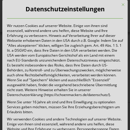
Mit d
Datenschutzeinstellungen
Wir nutzen Cookies auf unserer Website. Einige von ihnen sind
Heute für morgen sorgen
essenziell, während andere uns helfen, diese Website und Ihre
Erfahrung zu verbessern. Hinweis auf Verarbeitung Ihrer auf dieser
Webseite erhobenen Daten in den USA durch z.B. Google: Indem Sie auf
"Alles akzeptieren" klicken, willigen Sie zugleich gem. Art. 49 Abs. 1 S. 1
Abfallkalender_Hürth_2026_LVP
lit. a DSGVO ein, dass Ihre Daten in den USA verarbeitet werden. Die
USA werden vom Europäischen Gerichtshof als ein Land mit einem
nach EU-Standards unzureichendem Datenschutzniveau eingeschätzt.
Es besteht insbesondere das Risiko, dass Ihre Daten durch US-
Behörden, zu Kontroll- und zu Überwachungszwecken, möglicherweise
auch ohne Rechtsbehelfsmöglichkeiten, verarbeitet werden können.
oben
Wenn Sie auf "Speichern" klicken und ausschließlich "Essenziell"
ausgewählt haben, findet die vorgehend beschriebene Übermittlung
nicht statt. Weitere Hinweise erhalten Sie in unserer
Datenschutzerklärung (https://schoenmackers.de/datenschutz/).
Wenn Sie unter 16 Jahre alt sind und Ihre Einwilligung zu optionalen
Services geben möchten, müssen Sie Ihre Erziehungsberechtigten um
Erlaubnis bitten.
Top Themen:
Wir verwenden Cookies und andere Technologien auf unserer Website.
Abfallarten
Einige von ihnen sind essenziell, während andere uns helfen, diese
Website und Ihre Erfahrung zu verbessern.
Personenbezogene Daten