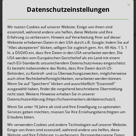
Mit d
Datenschutzeinstellungen
Wir nutzen Cookies auf unserer Website. Einige von ihnen sind
Heute für morgen sorgen
essenziell, während andere uns helfen, diese Website und Ihre
Erfahrung zu verbessern. Hinweis auf Verarbeitung Ihrer auf dieser
Webseite erhobenen Daten in den USA durch z.B. Google: Indem Sie auf
"Alles akzeptieren" klicken, willigen Sie zugleich gem. Art. 49 Abs. 1 S. 1
Abfallkalender_Kalkar_2026
lit. a DSGVO ein, dass Ihre Daten in den USA verarbeitet werden. Die
USA werden vom Europäischen Gerichtshof als ein Land mit einem
nach EU-Standards unzureichendem Datenschutzniveau eingeschätzt.
Es besteht insbesondere das Risiko, dass Ihre Daten durch US-
Behörden, zu Kontroll- und zu Überwachungszwecken, möglicherweise
auch ohne Rechtsbehelfsmöglichkeiten, verarbeitet werden können.
oben
Wenn Sie auf "Speichern" klicken und ausschließlich "Essenziell"
ausgewählt haben, findet die vorgehend beschriebene Übermittlung
nicht statt. Weitere Hinweise erhalten Sie in unserer
Datenschutzerklärung (https://schoenmackers.de/datenschutz/).
Wenn Sie unter 16 Jahre alt sind und Ihre Einwilligung zu optionalen
Services geben möchten, müssen Sie Ihre Erziehungsberechtigten um
Erlaubnis bitten.
Top Themen:
Wir verwenden Cookies und andere Technologien auf unserer Website.
Abfallarten
Einige von ihnen sind essenziell, während andere uns helfen, diese
Website und Ihre Erfahrung zu verbessern.
Personenbezogene Daten