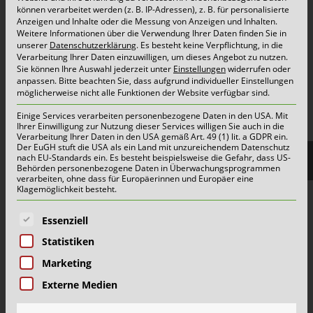
Container & Behälter
können verarbeitet werden (z. B. IP-Adressen), z. B. für personalisierte
Anzeigen und Inhalte oder die Messung von Anzeigen und Inhalten.
FAQ
Weitere Informationen über die Verwendung Ihrer Daten finden Sie in
unserer
Datenschutzerklärung
.
Es besteht keine Verpflichtung, in die
Jobs&Karriere
Verarbeitung Ihrer Daten einzuwilligen, um dieses Angebot zu nutzen.
Sie können Ihre Auswahl jederzeit unter
Einstellungen
widerrufen oder
onlinePORTALE
anpassen.
Bitte beachten Sie, dass aufgrund individueller Einstellungen
Reklamation & Services
möglicherweise nicht alle Funktionen der Website verfügbar sind.
Einige Services verarbeiten personenbezogene Daten in den USA. Mit
Ihrer Einwilligung zur Nutzung dieser Services willigen Sie auch in die
Verarbeitung Ihrer Daten in den USA gemäß Art. 49 (1) lit. a GDPR ein.
Aktuelles | Pressemitteilungen
Der EuGH stuft die USA als ein Land mit unzureichendem Datenschutz
nach EU-Standards ein. Es besteht beispielsweise die Gefahr, dass US-
Herzlich willkommen im Team Grün-Gelb!
Behörden personenbezogene Daten in Überwachungsprogrammen
verarbeiten, ohne dass für Europäerinnen und Europäer eine
Wertstoffhof Erkrath | Geänderte Öffnungszeiten
Klagemöglichkeit besteht.
Wertstoffhof Xanten | Geänderte Öffnungszeiten
Es folgt eine Liste der Service-Gruppen, für die eine E
Essenziell
Wie Schönmackers die kommunale Entsorgung für
Statistiken
halb NRW organisiert
Marketing
Externe Medien
Mehr
Alle Meldungen