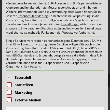
können verarbeitet werden (z. B. IP-Adressen), z. B. für personalisierte
oben
Anzeigen und Inhalte oder die Messung von Anzeigen und Inhalten.
Weitere Informationen über die Verwendung Ihrer Daten finden Sie in
unserer
Datenschutzerklärung
.
Es besteht keine Verpflichtung, in die
Verarbeitung Ihrer Daten einzuwilligen, um dieses Angebot zu nutzen.
Sie können Ihre Auswahl jederzeit unter
Einstellungen
widerrufen oder
anpassen.
Bitte beachten Sie, dass aufgrund individueller Einstellungen
möglicherweise nicht alle Funktionen der Website verfügbar sind.
Top Themen:
Einige Services verarbeiten personenbezogene Daten in den USA. Mit
Abfallarten
Ihrer Einwilligung zur Nutzung dieser Services willigen Sie auch in die
Verarbeitung Ihrer Daten in den USA gemäß Art. 49 (1) lit. a GDPR ein.
Container & Behälter
Der EuGH stuft die USA als ein Land mit unzureichendem Datenschutz
nach EU-Standards ein. Es besteht beispielsweise die Gefahr, dass US-
FAQ
Behörden personenbezogene Daten in Überwachungsprogrammen
verarbeiten, ohne dass für Europäerinnen und Europäer eine
Jobs&Karriere
Klagemöglichkeit besteht.
onlinePORTALE
Es folgt eine Liste der Service-Gruppen, für die eine E
Essenziell
Reklamation & Services
Statistiken
Marketing
Aktuelles | Pressemitteilungen
Externe Medien
Herzlich willkommen im Team Grün-Gelb!