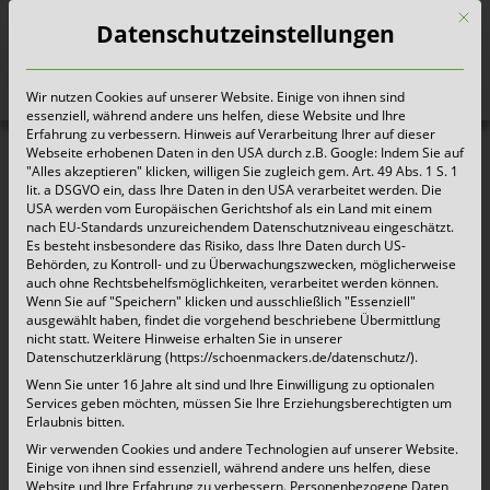
Mit d
Datenschutzeinstellungen
Wir nutzen Cookies auf unserer Website. Einige von ihnen sind
Heute für morgen sorgen
essenziell, während andere uns helfen, diese Website und Ihre
Erfahrung zu verbessern. Hinweis auf Verarbeitung Ihrer auf dieser
Webseite erhobenen Daten in den USA durch z.B. Google: Indem Sie auf
"Alles akzeptieren" klicken, willigen Sie zugleich gem. Art. 49 Abs. 1 S. 1
lit. a DSGVO ein, dass Ihre Daten in den USA verarbeitet werden. Die
USA werden vom Europäischen Gerichtshof als ein Land mit einem
nach EU-Standards unzureichendem Datenschutzniveau eingeschätzt.
Es besteht insbesondere das Risiko, dass Ihre Daten durch US-
Behörden, zu Kontroll- und zu Überwachungszwecken, möglicherweise
auch ohne Rechtsbehelfsmöglichkeiten, verarbeitet werden können.
Wenn Sie auf "Speichern" klicken und ausschließlich "Essenziell"
ausgewählt haben, findet die vorgehend beschriebene Übermittlung
nicht statt. Weitere Hinweise erhalten Sie in unserer
Datenschutzerklärung (https://schoenmackers.de/datenschutz/).
Wenn Sie unter 16 Jahre alt sind und Ihre Einwilligung zu optionalen
Services geben möchten, müssen Sie Ihre Erziehungsberechtigten um
Erlaubnis bitten.
Wir verwenden Cookies und andere Technologien auf unserer Website.
Einige von ihnen sind essenziell, während andere uns helfen, diese
Website und Ihre Erfahrung zu verbessern.
Personenbezogene Daten