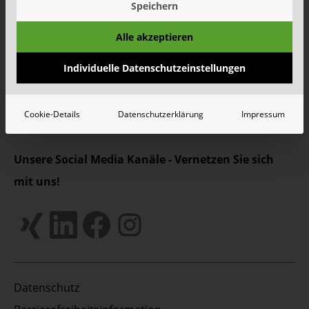
Speichern
Wertstoffhof Erkrath | Geänderte Öffnungszeiten
Wertstoffhof Xanten | Geänderte Öffnungszeiten
Alle akzeptieren
Wie Schönmackers die kommunale Entsorgung für
Individuelle Datenschutzeinstellungen
halb NRW organisiert
Mehr
Alle Meldungen
Cookie-Details
Datenschutzerklärung
Impressum
Unsere Social Media Kanäle - Vernetzen Sie sich
mit uns!
Datenschutz