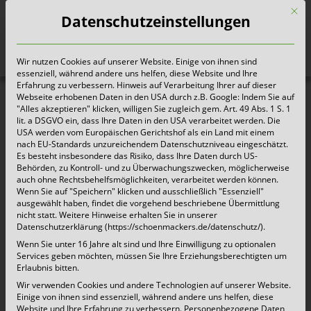
Mit d
Datenschutzeinstellungen
Wir nutzen Cookies auf unserer Website. Einige von ihnen sind
Heute für morgen sorgen
essenziell, während andere uns helfen, diese Website und Ihre
Erfahrung zu verbessern. Hinweis auf Verarbeitung Ihrer auf dieser
Webseite erhobenen Daten in den USA durch z.B. Google: Indem Sie auf
"Alles akzeptieren" klicken, willigen Sie zugleich gem. Art. 49 Abs. 1 S. 1
lit. a DSGVO ein, dass Ihre Daten in den USA verarbeitet werden. Die
USA werden vom Europäischen Gerichtshof als ein Land mit einem
nach EU-Standards unzureichendem Datenschutzniveau eingeschätzt.
Es besteht insbesondere das Risiko, dass Ihre Daten durch US-
Behörden, zu Kontroll- und zu Überwachungszwecken, möglicherweise
auch ohne Rechtsbehelfsmöglichkeiten, verarbeitet werden können.
Wenn Sie auf "Speichern" klicken und ausschließlich "Essenziell"
ausgewählt haben, findet die vorgehend beschriebene Übermittlung
nicht statt. Weitere Hinweise erhalten Sie in unserer
Datenschutzerklärung (https://schoenmackers.de/datenschutz/).
Wenn Sie unter 16 Jahre alt sind und Ihre Einwilligung zu optionalen
Services geben möchten, müssen Sie Ihre Erziehungsberechtigten um
Erlaubnis bitten.
Wir verwenden Cookies und andere Technologien auf unserer Website.
Einige von ihnen sind essenziell, während andere uns helfen, diese
Website und Ihre Erfahrung zu verbessern.
Personenbezogene Daten