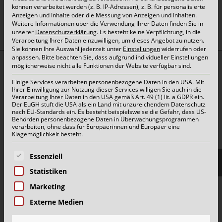
können verarbeitet werden (z. B. IP-Adressen), z. B. für personalisierte
oben
Anzeigen und Inhalte oder die Messung von Anzeigen und Inhalten.
Weitere Informationen über die Verwendung Ihrer Daten finden Sie in
unserer
Datenschutzerklärung
.
Es besteht keine Verpflichtung, in die
Verarbeitung Ihrer Daten einzuwilligen, um dieses Angebot zu nutzen.
Sie können Ihre Auswahl jederzeit unter
Einstellungen
widerrufen oder
anpassen.
Bitte beachten Sie, dass aufgrund individueller Einstellungen
möglicherweise nicht alle Funktionen der Website verfügbar sind.
Top Themen:
Einige Services verarbeiten personenbezogene Daten in den USA. Mit
Abfallarten
Ihrer Einwilligung zur Nutzung dieser Services willigen Sie auch in die
Verarbeitung Ihrer Daten in den USA gemäß Art. 49 (1) lit. a GDPR ein.
Container & Behälter
Der EuGH stuft die USA als ein Land mit unzureichendem Datenschutz
nach EU-Standards ein. Es besteht beispielsweise die Gefahr, dass US-
FAQ
Behörden personenbezogene Daten in Überwachungsprogrammen
verarbeiten, ohne dass für Europäerinnen und Europäer eine
Jobs&Karriere
Klagemöglichkeit besteht.
onlinePORTALE
Es folgt eine Liste der Service-Gruppen, für die eine E
Essenziell
Reklamation & Services
Statistiken
Marketing
Aktuelles | Pressemitteilungen
Externe Medien
Herzlich willkommen im Team Grün-Gelb!