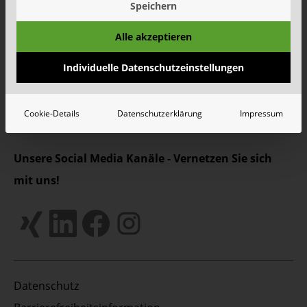
Speichern
Wertstoffhof Erkrath | Geänderte Öffnungszeiten
Wertstoffhof Xanten | Geänderte Öffnungszeiten
Alle akzeptieren
Wie Schönmackers die kommunale Entsorgung für
Individuelle Datenschutzeinstellungen
halb NRW organisiert
Mehr
Alle Meldungen
Cookie-Details
Datenschutzerklärung
Impressum
Unsere Social Media Kanäle - Vernetzen Sie sich
mit uns!
Datenschutz