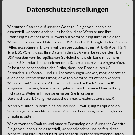
Mit d
Datenschutzeinstellungen
Wir nutzen Cookies auf unserer Website. Einige von ihnen sind
Heute für morgen sorgen
essenziell, während andere uns helfen, diese Website und Ihre
Erfahrung zu verbessern. Hinweis auf Verarbeitung Ihrer auf dieser
Webseite erhobenen Daten in den USA durch z.B. Google: Indem Sie auf
Besonders gefährlich
"Alles akzeptieren" klicken, willigen Sie zugleich gem. Art. 49 Abs. 1 S. 1
lit. a DSGVO ein, dass Ihre Daten in den USA verarbeitet werden. Die
braucht besonders gute
USA werden vom Europäischen Gerichtshof als ein Land mit einem
nach EU-Standards unzureichendem Datenschutzniveau eingeschätzt.
Entsorgung.
Es besteht insbesondere das Risiko, dass Ihre Daten durch US-
Behörden, zu Kontroll- und zu Überwachungszwecken, möglicherweise
auch ohne Rechtsbehelfsmöglichkeiten, verarbeitet werden können.
Wenn Sie auf "Speichern" klicken und ausschließlich "Essenziell"
ausgewählt haben, findet die vorgehend beschriebene Übermittlung
nicht statt. Weitere Hinweise erhalten Sie in unserer
Datenschutzerklärung (https://schoenmackers.de/datenschutz/).
Wenn Sie unter 16 Jahre alt sind und Ihre Einwilligung zu optionalen
Services geben möchten, müssen Sie Ihre Erziehungsberechtigten um
Erlaubnis bitten.
Wir verwenden Cookies und andere Technologien auf unserer Website.
Einige von ihnen sind essenziell, während andere uns helfen, diese
Website und Ihre Erfahrung zu verbessern.
Personenbezogene Daten