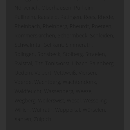
Nörvenich, Oberhausen, Pulheim,
Pullheim, Raesfeld, Ratingen, Rees, Rhede,
Rheinbach, Rheinberg, Rheurdt, Roetgen,
Rommerskirchen, Schermbeck, Schleiden,
Schwalmtal, Selfkant, Simmerath,
Solingen, Sonsbeck, Stolberg, Straelen,
Swisttal, Titz, Tönisvorst, Übach-Palenberg,
Uedem, Velbert, Vetttweiß, Viersen,
Voerde, Wachtberg, Wachtendonk,
Waldfeucht, Wassenberg, Weeze,
Wegberg, Weilerswist, Wesel, Wesseling,
Willich, Wülfrath, Wuppertal, Würselen,
Xanten, Zülpich