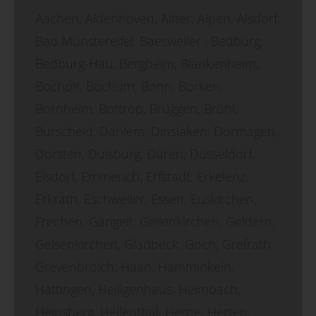
Aachen, Aldenhoven, Alfter, Alpen, Alsdorf,
Bad Münstereifel, Baesweiler , Bedburg,
Bedburg-Hau, Bergheim, Blankenheim,
Bocholt, Bochum, Bonn, Borken,
Bornheim, Bottrop, Brüggen, Brühl,
Burscheid, Dahlem, Dinslaken, Dormagen,
Dorsten, Duisburg, Düren, Düsseldorf,
Elsdorf, Emmerich, Erfstadt, Erkelenz,
Erkrath, Eschweiler, Essen, Euskirchen,
Frechen, Gangelt, Geilenkirchen, Geldern,
Gelsenkirchen, Gladbeck, Goch, Grefrath,
Grevenbroich, Haan, Hamminkeln,
Hattingen, Heiligenhaus, Heimbach,
Heinsberg, Hellenthal, Herne, Herten,