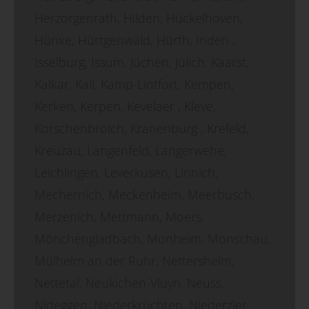
Herzorgenrath, Hilden, Hückelhoven,
Hünxe, Hürtgenwald, Hürth, Inden ,
Isselburg, Issum, Jüchen, Jülich, Kaarst,
Kalkar, Kall, Kamp-Lintfort, Kempen,
Kerken, Kerpen, Kevelaer , Kleve,
Korschenbroich, Kranenburg , Krefeld,
Kreuzau, Langenfeld, Langerwehe,
Leichlingen, Leverkusen, Linnich,
Mechernich, Meckenheim, Meerbusch,
Merzenich, Mettmann, Moers,
Mönchengladbach, Monheim, Monschau,
Mülheim an der Ruhr, Nettersheim,
Nettetal, Neukichen-Vluyn, Neuss,
Nideggen, Niederkrüchten, Niederzier,