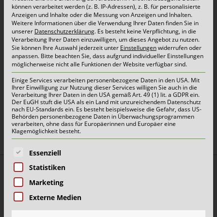
Die vom Gesetzgeber an die Abgeber und
können verarbeitet werden (z. B. IP-Adressen), z. B. für personalisierte
Versender von Sonderabfällen gestellten
Anzeigen und Inhalte oder die Messung von Anzeigen und Inhalten.
Weitere Informationen über die Verwendung Ihrer Daten finden Sie in
Anforderungen sind hoch. Und das zu Recht! Mit
unserer
Datenschutzerklärung
.
Es besteht keine Verpflichtung, in die
Verarbeitung Ihrer Daten einzuwilligen, um dieses Angebot zu nutzen.
uns an Ihrer Seite managen Sie die Lagerung,
Sie können Ihre Auswahl jederzeit unter
Einstellungen
widerrufen oder
anpassen.
Bitte beachten Sie, dass aufgrund individueller Einstellungen
Entsorgung und Kontrolle von Sonderabfällen
möglicherweise nicht alle Funktionen der Website verfügbar sind.
sicher, einfach und umweltgerecht. Besonders,
Einige Services verarbeiten personenbezogene Daten in den USA. Mit
Ihrer Einwilligung zur Nutzung dieser Services willigen Sie auch in die
wenn es sich um flüssige und saugfähige
Verarbeitung Ihrer Daten in den USA gemäß Art. 49 (1) lit. a GDPR ein.
Der EuGH stuft die USA als ein Land mit unzureichendem Datenschutz
Sonderabfälle handelt.
nach EU-Standards ein. Es besteht beispielsweise die Gefahr, dass US-
Behörden personenbezogene Daten in Überwachungsprogrammen
verarbeiten, ohne dass für Europäerinnen und Europäer eine
Klagemöglichkeit besteht.
Es folgt eine Liste der Service-Gruppen, für die eine E
Ihr Rund-um-Service:
Essenziell
Statistiken
Marketing
• Beratung und individuelle Lösungen für Firmen
Externe Medien
• Hilfe bei Klassifizierung/Gefährdungspotenzialen