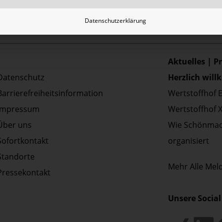
Datenschutzerklärung
Aktuelles | P
Datenschutz
Herzlich wil
Barrierefreiheitsinformation
Wertstoffhof 
Impressum
Wertstoffhof 
Über uns
Wie Schönmac
Sofortkontakt
organisiert
Standorte
Mehr
Alle Me
Pressekontakt
Unsere Social