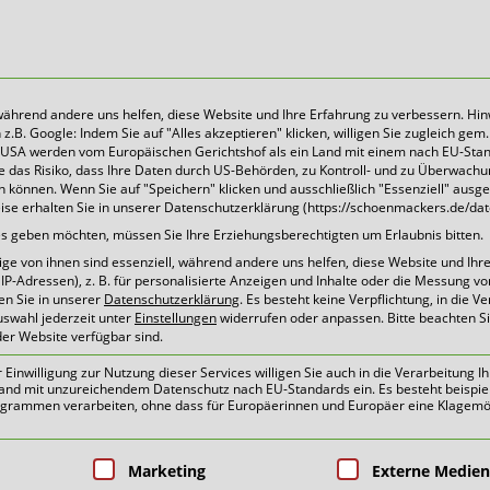
 während andere uns helfen, diese Website und Ihre Erfahrung zu verbessern. Hin
B. Google: Indem Sie auf "Alles akzeptieren" klicken, willigen Sie zugleich gem. 
Heute für morgen sorgen
Die USA werden vom Europäischen Gerichtshof als ein Land mit einem nach EU-Sta
 das Risiko, dass Ihre Daten durch US-Behörden, zu Kontroll- und zu Überwach
können. Wenn Sie auf "Speichern" klicken und ausschließlich "Essenziell" ausg
eise erhalten Sie in unserer Datenschutzerklärung (https://schoenmackers.de/dat
ices geben möchten, müssen Sie Ihre Erziehungsberechtigten um Erlaubnis bitten.
e von ihnen sind essenziell, während andere uns helfen, diese Website und Ihr
P-Adressen), z. B. für personalisierte Anzeigen und Inhalte oder die Messung v
en Sie in unserer
Datenschutzerklärung
.
Es besteht keine Verpflichtung, in die V
uswahl jederzeit unter
Einstellungen
widerrufen oder anpassen.
Bitte beachten S
der Website verfügbar sind.
inwilligung zur Nutzung dieser Services willigen Sie auch in die Verarbeitung Ih
n Land mit unzureichendem Datenschutz nach EU-Standards ein. Es besteht beispie
ammen verarbeiten, ohne dass für Europäerinnen und Europäer eine Klagemög
oben
pen, für die eine Einwilligung erteilt 
Marketing
Externe Medien