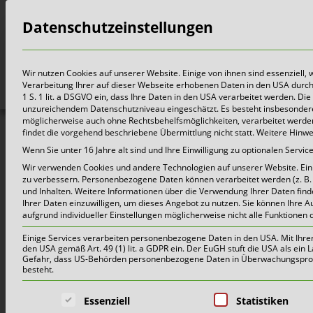
Datenschutzeinstellungen
Bürger
Wir nutzen Cookies auf unserer Website. Einige von ihnen sind essenziell,
Verarbeitung Ihrer auf dieser Webseite erhobenen Daten in den USA durch z.
1 S. 1 lit. a DSGVO ein, dass Ihre Daten in den USA verarbeitet werden. 
unzureichendem Datenschutzniveau eingeschätzt. Es besteht insbesondere
möglicherweise auch ohne Rechtsbehelfsmöglichkeiten, verarbeitet werden 
findet die vorgehend beschriebene Übermittlung nicht statt. Weitere Hinw
Wenn Sie unter 16 Jahre alt sind und Ihre Einwilligung zu optionalen Serv
Wir verwenden Cookies und andere Technologien auf unserer Website. Einig
zu verbessern.
Personenbezogene Daten können verarbeitet werden (z. B. I
und Inhalten.
Weitere Informationen über die Verwendung Ihrer Daten find
Ihrer Daten einzuwilligen, um dieses Angebot zu nutzen.
Sie können Ihre A
aufgrund individueller Einstellungen möglicherweise nicht alle Funktionen 
Einige Services verarbeiten personenbezogene Daten in den USA. Mit Ihrer E
den USA gemäß Art. 49 (1) lit. a GDPR ein. Der EuGH stuft die USA als ei
Gefahr, dass US-Behörden personenbezogene Daten in Überwachungsprogr
besteht.
Es folgt eine Liste der Service-Grup
Essenziell
Statistiken