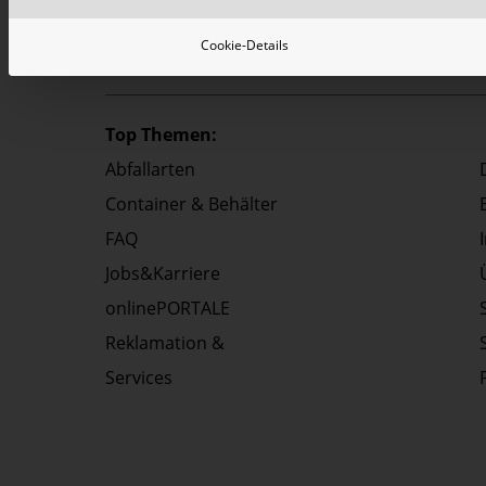
Cookie-Details
Top Themen:
Abfallarten
Container & Behälter
FAQ
Jobs&Karriere
onlinePORTALE
Reklamation &
Services