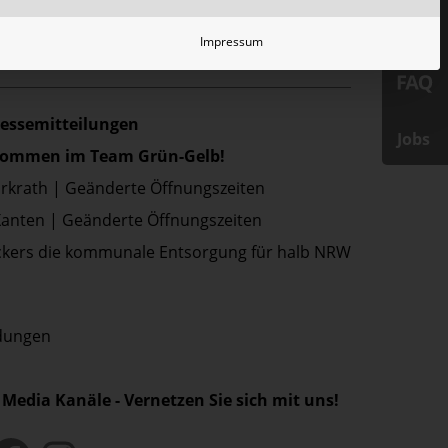
Impressum
ressemitteilungen
Jobs
lkommen im Team Grün-Gelb!
Erkrath | Geänderte Öffnungszeiten
Xanten | Geänderte Öffnungszeiten
kers die kommunale Entsorgung für halb NRW
ldungen
 Media Kanäle - Vernetzen Sie sich mit uns!