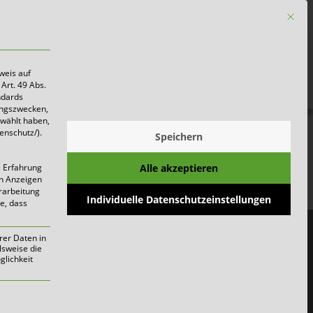
Mit die
Firmen
weis auf
Art. 49 Abs.
ndards
ungszwecken,
ewählt haben,
enschutz/).
Speichern
Alle akzeptieren
e Erfahrung
on Anzeigen
erarbeitung
Individuelle Datenschutzeinstellungen
ie, dass
rer Daten in
lsweise die
lichkeit
werden kann. Die erste Service-Gruppe i