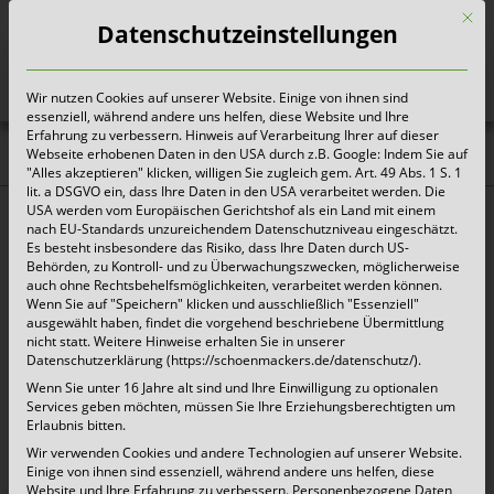
Mit d
Datenschutzeinstellungen
Wir nutzen Cookies auf unserer Website. Einige von ihnen sind
Heute für morgen sorgen
essenziell, während andere uns helfen, diese Website und Ihre
Erfahrung zu verbessern. Hinweis auf Verarbeitung Ihrer auf dieser
Webseite erhobenen Daten in den USA durch z.B. Google: Indem Sie auf
Schönmackers geht auf
"Alles akzeptieren" klicken, willigen Sie zugleich gem. Art. 49 Abs. 1 S. 1
lit. a DSGVO ein, dass Ihre Daten in den USA verarbeitet werden. Die
Nummer sicher
USA werden vom Europäischen Gerichtshof als ein Land mit einem
nach EU-Standards unzureichendem Datenschutzniveau eingeschätzt.
Es besteht insbesondere das Risiko, dass Ihre Daten durch US-
Fahrzeugeinweiser und moderne
Behörden, zu Kontroll- und zu Überwachungszwecken, möglicherweise
auch ohne Rechtsbehelfsmöglichkeiten, verarbeitet werden können.
Assistenzsysteme sind für Hecklader enorm
Wenn Sie auf "Speichern" klicken und ausschließlich "Essenziell"
ausgewählt haben, findet die vorgehend beschriebene Übermittlung
wichtig, denn die teils bis zu 15 m langen
nicht statt. Weitere Hinweise erhalten Sie in unserer
Datenschutzerklärung (https://schoenmackers.de/datenschutz/).
Abfallsammelfahrzeuge können nicht immer und
Wenn Sie unter 16 Jahre alt sind und Ihre Einwilligung zu optionalen
überall einfach rangiert werden.
Services geben möchten, müssen Sie Ihre Erziehungsberechtigten um
Erlaubnis bitten.
Wir verwenden Cookies und andere Technologien auf unserer Website.
Einige von ihnen sind essenziell, während andere uns helfen, diese
„Was umgangssprachlich häufig als „Müllwagen“
Website und Ihre Erfahrung zu verbessern.
Personenbezogene Daten