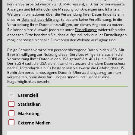
können verarbeitet werden (z. B. IP-Adressen), z. B. für personalisierte
bezeichnet wird, sind technisch gesehen ziemlich
Anzeigen und Inhalte oder die Messung von Anzeigen und Inhalten.
an-spruchsvolle und vor allem lange Hecklader-
Weitere Informationen über die Verwendung Ihrer Daten finden Sie in
unserer
Datenschutzerklärung
.
Es besteht keine Verpflichtung, in die
Fahrzeuge. Wir haben zwar immer
Verarbeitung Ihrer Daten einzuwilligen, um dieses Angebot zu nutzen.
Sie können Ihre Auswahl jederzeit unter
Einstellungen
widerrufen oder
Fahrzeugeinweiser im Team, setzen für mehr
anpassen.
Bitte beachten Sie, dass aufgrund individueller Einstellungen
möglicherweise nicht alle Funktionen der Website verfügbar sind.
Sicherheit aber auch auf Rückfahrkamerasysteme
Einige Services verarbeiten personenbezogene Daten in den USA. Mit
und automatische Bremsas-sistenten ein“, sagt
Ihrer Einwilligung zur Nutzung dieser Services willigen Sie auch in die
Verarbeitung Ihrer Daten in den USA gemäß Art. 49 (1) lit. a GDPR ein.
Michael Lohse, Regionaltechniker bei
Der EuGH stuft die USA als ein Land mit unzureichendem Datenschutz
nach EU-Standards ein. Es besteht beispielsweise die Gefahr, dass US-
Schönmackers. Bremsassistenten bieten eine
Behörden personenbezogene Daten in Überwachungsprogrammen
verarbeiten, ohne dass für Europäerinnen und Europäer eine
zusätzliche Sicherheit beim Rückwärtsfahren,
Klagemöglichkeit besteht.
denn das System erkennt Hindernisse und
Es folgt eine Liste der Service-Gruppen, für die eine E
Essenziell
bremst auto-matisch ab, ohne das der Fahrer
Statistiken
oder der Fahrzeugeinweiser eingreifen muss.
Marketing
Externe Medien
Das Kempener Entsorgungsunternehmen denkt