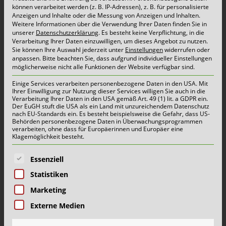
können verarbeitet werden (z. B. IP-Adressen), z. B. für personalisierte
Kempen/Krefeld, 18. Dezember 2019
– Bis zum
Anzeigen und Inhalte oder die Messung von Anzeigen und Inhalten.
Weitere Informationen über die Verwendung Ihrer Daten finden Sie in
20.12.2019 erfolgt die Auslieferung von rund
unserer
Datenschutzerklärung
.
Es besteht keine Verpflichtung, in die
Verarbeitung Ihrer Daten einzuwilligen, um dieses Angebot zu nutzen.
40.000 neuen Gelben Tonnen in Krefeld. Sollten
Sie können Ihre Auswahl jederzeit unter
Einstellungen
widerrufen oder
anpassen.
Bitte beachten Sie, dass aufgrund individueller Einstellungen
ein falscher, zu wenig oder zu viele Behälter
möglicherweise nicht alle Funktionen der Website verfügbar sind.
ausgeliefert worden sein, wenden Sie sich bitte
Einige Services verarbeiten personenbezogene Daten in den USA. Mit
Ihrer Einwilligung zur Nutzung dieser Services willigen Sie auch in die
an unsere Hotline unter 0800/888 43 73. Wir
Verarbeitung Ihrer Daten in den USA gemäß Art. 49 (1) lit. a GDPR ein.
Der EuGH stuft die USA als ein Land mit unzureichendem Datenschutz
notieren Ihren Änderungswunsch und werden
nach EU-Standards ein. Es besteht beispielsweise die Gefahr, dass US-
Behörden personenbezogene Daten in Überwachungsprogrammen
diesen im Zeitraum vom 23.12.2019 bis
verarbeiten, ohne dass für Europäerinnen und Europäer eine
Klagemöglichkeit besteht.
17.01.2020 durchführen. Vielen Dank für ihr
Es folgt eine Liste der Service-Gruppen, für die eine E
Verständnis.
Essenziell
Statistiken
Marketing
Schönmackers sammelt ab 01.01.2020 die
Externe Medien
Leichtstoffverpackungen (LVP) in Krefeld. Dies
geschieht im Auftrag von den Dualen Systemen