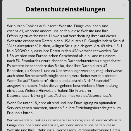
Mit d
Datenschutzeinstellungen
Wir nutzen Cookies auf unserer Website. Einige von ihnen sind
Heute für morgen sorgen
essenziell, während andere uns helfen, diese Website und Ihre
Erfahrung zu verbessern. Hinweis auf Verarbeitung Ihrer auf dieser
Webseite erhobenen Daten in den USA durch z.B. Google: Indem Sie auf
Zusatzinformation –
"Alles akzeptieren" klicken, willigen Sie zugleich gem. Art. 49 Abs. 1 S. 1
lit. a DSGVO ein, dass Ihre Daten in den USA verarbeitet werden. Die
Schönmackers sammelt
USA werden vom Europäischen Gerichtshof als ein Land mit einem
nach EU-Standards unzureichendem Datenschutzniveau eingeschätzt.
Leichtverpackungen in
Es besteht insbesondere das Risiko, dass Ihre Daten durch US-
Behörden, zu Kontroll- und zu Überwachungszwecken, möglicherweise
Krefeld
auch ohne Rechtsbehelfsmöglichkeiten, verarbeitet werden können.
Wenn Sie auf "Speichern" klicken und ausschließlich "Essenziell"
ausgewählt haben, findet die vorgehend beschriebene Übermittlung
nicht statt. Weitere Hinweise erhalten Sie in unserer
Datenschutzerklärung (https://schoenmackers.de/datenschutz/).
Wenn Sie unter 16 Jahre alt sind und Ihre Einwilligung zu optionalen
Services geben möchten, müssen Sie Ihre Erziehungsberechtigten um
Zusatzinformation – Schönmackers sammelt
Erlaubnis bitten.
Leichtverpackungen in Krefeld
Wir verwenden Cookies und andere Technologien auf unserer Website.
Einige von ihnen sind essenziell, während andere uns helfen, diese
Website und Ihre Erfahrung zu verbessern.
Personenbezogene Daten