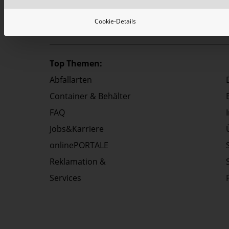
Cookie-Details
Top Themen:
Abfallarten
Container & Behälter
FAQ
Jobs&Karriere
onlinePORTALE
Reklamation &
Services