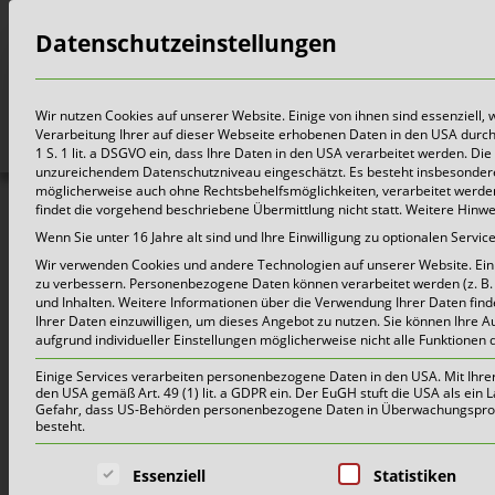
Datenschutzeinstellungen
Bürger
Wir nutzen Cookies auf unserer Website. Einige von ihnen sind essenziell,
Verarbeitung Ihrer auf dieser Webseite erhobenen Daten in den USA durch z.
1 S. 1 lit. a DSGVO ein, dass Ihre Daten in den USA verarbeitet werden. 
unzureichendem Datenschutzniveau eingeschätzt. Es besteht insbesondere
möglicherweise auch ohne Rechtsbehelfsmöglichkeiten, verarbeitet werden 
findet die vorgehend beschriebene Übermittlung nicht statt. Weitere Hinw
Wenn Sie unter 16 Jahre alt sind und Ihre Einwilligung zu optionalen Serv
Wir verwenden Cookies und andere Technologien auf unserer Website. Einig
zu verbessern.
Personenbezogene Daten können verarbeitet werden (z. B. I
und Inhalten.
Weitere Informationen über die Verwendung Ihrer Daten find
Ihrer Daten einzuwilligen, um dieses Angebot zu nutzen.
Sie können Ihre A
aufgrund individueller Einstellungen möglicherweise nicht alle Funktionen 
Einige Services verarbeiten personenbezogene Daten in den USA. Mit Ihrer E
den USA gemäß Art. 49 (1) lit. a GDPR ein. Der EuGH stuft die USA als ei
Gefahr, dass US-Behörden personenbezogene Daten in Überwachungsprogr
besteht.
Es folgt eine Liste der Service-Grup
Essenziell
Statistiken