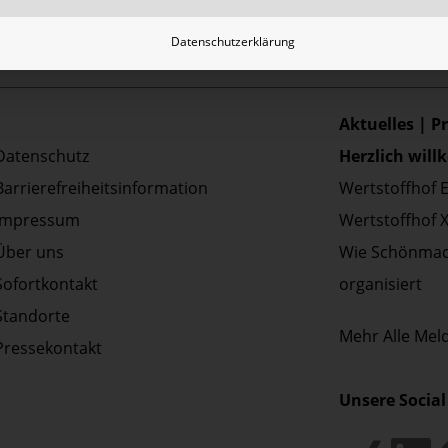
Datenschutzerklärung
Aktuelles | P
Datenschutz
Herzlich wil
Barrierefreiheitsinformation
Wertstoffhof 
Impressum
Wertstoffhof 
Über uns
Wie Schönmac
Sofortkontakt
organisiert
Standorte
Mehr
Alle Me
Pressekontakt
Unsere Social