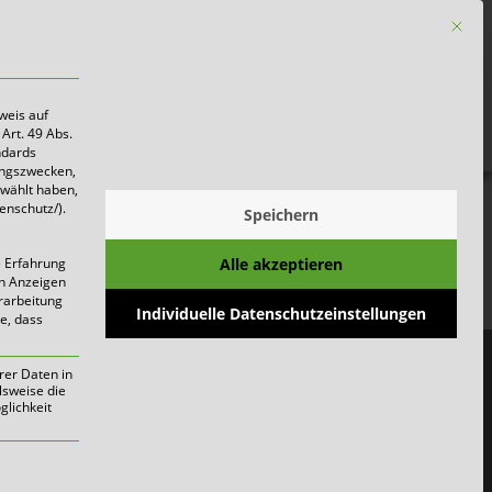
Mit die
Firmen
weis auf
Art. 49 Abs.
ndards
ungszwecken,
ewählt haben,
enschutz/).
Speichern
Alle akzeptieren
e Erfahrung
on Anzeigen
erarbeitung
Individuelle Datenschutzeinstellungen
ie, dass
rer Daten in
lsweise die
lichkeit
werden kann. Die erste Service-Gruppe i