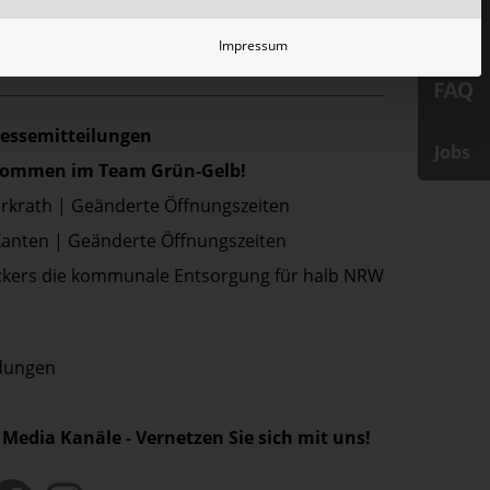
Impressum
ressemitteilungen
Jobs
lkommen im Team Grün-Gelb!
Erkrath | Geänderte Öffnungszeiten
Xanten | Geänderte Öffnungszeiten
kers die kommunale Entsorgung für halb NRW
ldungen
 Media Kanäle - Vernetzen Sie sich mit uns!