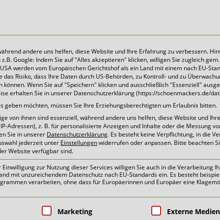
 während andere uns helfen, diese Website und Ihre Erfahrung zu verbessern. Hin
B. Google: Indem Sie auf "Alles akzeptieren" klicken, willigen Sie zugleich gem. 
Heute für morgen sorgen
Die USA werden vom Europäischen Gerichtshof als ein Land mit einem nach EU-Sta
 das Risiko, dass Ihre Daten durch US-Behörden, zu Kontroll- und zu Überwach
können. Wenn Sie auf "Speichern" klicken und ausschließlich "Essenziell" ausg
eise erhalten Sie in unserer Datenschutzerklärung (https://schoenmackers.de/dat
ices geben möchten, müssen Sie Ihre Erziehungsberechtigten um Erlaubnis bitten.
e von ihnen sind essenziell, während andere uns helfen, diese Website und Ihr
P-Adressen), z. B. für personalisierte Anzeigen und Inhalte oder die Messung v
en Sie in unserer
Datenschutzerklärung
.
Es besteht keine Verpflichtung, in die V
uswahl jederzeit unter
Einstellungen
widerrufen oder anpassen.
Bitte beachten S
der Website verfügbar sind.
inwilligung zur Nutzung dieser Services willigen Sie auch in die Verarbeitung Ih
n Land mit unzureichendem Datenschutz nach EU-Standards ein. Es besteht beispie
ammen verarbeiten, ohne dass für Europäerinnen und Europäer eine Klagemög
oben
pen, für die eine Einwilligung erteilt 
Marketing
Externe Medien