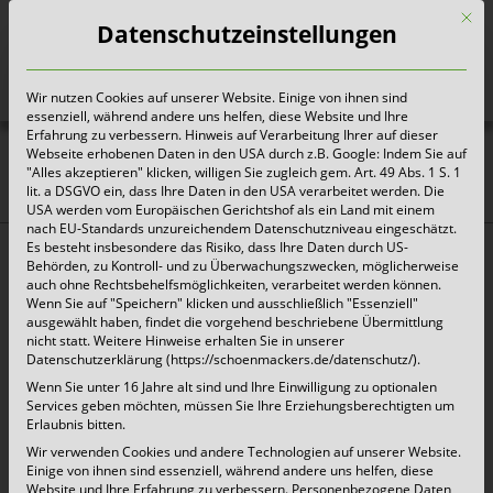
Mit d
Datenschutzeinstellungen
Wir nutzen Cookies auf unserer Website. Einige von ihnen sind
Heute für morgen sorgen
essenziell, während andere uns helfen, diese Website und Ihre
Erfahrung zu verbessern. Hinweis auf Verarbeitung Ihrer auf dieser
Webseite erhobenen Daten in den USA durch z.B. Google: Indem Sie auf
Terminverschiebungen
"Alles akzeptieren" klicken, willigen Sie zugleich gem. Art. 49 Abs. 1 S. 1
lit. a DSGVO ein, dass Ihre Daten in den USA verarbeitet werden. Die
Rhein-Erftkreis und Kreis
USA werden vom Europäischen Gerichtshof als ein Land mit einem
nach EU-Standards unzureichendem Datenschutzniveau eingeschätzt.
Düren: Gelbe Tonne und
Es besteht insbesondere das Risiko, dass Ihre Daten durch US-
Behörden, zu Kontroll- und zu Überwachungszwecken, möglicherweise
Restabfall
auch ohne Rechtsbehelfsmöglichkeiten, verarbeitet werden können.
Wenn Sie auf "Speichern" klicken und ausschließlich "Essenziell"
ausgewählt haben, findet die vorgehend beschriebene Übermittlung
Aufgrund von Personal- und Fahrzeugausfällen
nicht statt. Weitere Hinweise erhalten Sie in unserer
Datenschutzerklärung (https://schoenmackers.de/datenschutz/).
können die nachfolgenden Touren nicht wie
Wenn Sie unter 16 Jahre alt sind und Ihre Einwilligung zu optionalen
geplant heute, am 07.07. sondern erst am
Services geben möchten, müssen Sie Ihre Erziehungsberechtigten um
Erlaubnis bitten.
09.07.2022 nachgefahren werden. Bitte lassen Sie
Wir verwenden Cookies und andere Technologien auf unserer Website.
Einige von ihnen sind essenziell, während andere uns helfen, diese
daher Ihre Tonnen noch draußen stehen.
Website und Ihre Erfahrung zu verbessern.
Personenbezogene Daten