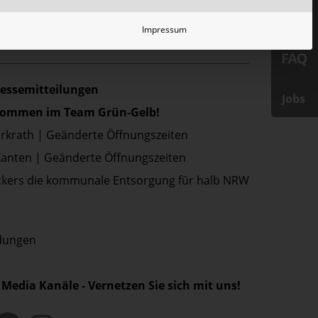
Impressum
ressemitteilungen
Jobs
lkommen im Team Grün-Gelb!
Erkrath | Geänderte Öffnungszeiten
Xanten | Geänderte Öffnungszeiten
kers die kommunale Entsorgung für halb NRW
ldungen
 Media Kanäle - Vernetzen Sie sich mit uns!