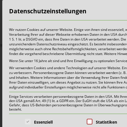
Datenschutzeinstellungen
Bürger
Wir nutzen Cookies auf unserer Website. Einige von ihnen sind essenziell,
Verarbeitung Ihrer auf dieser Webseite erhobenen Daten in den USA durch z.
1 S. 1 lit. a DSGVO ein, dass Ihre Daten in den USA verarbeitet werden. 
unzureichendem Datenschutzniveau eingeschätzt. Es besteht insbesondere
möglicherweise auch ohne Rechtsbehelfsmöglichkeiten, verarbeitet werden 
findet die vorgehend beschriebene Übermittlung nicht statt. Weitere Hinw
Wenn Sie unter 16 Jahre alt sind und Ihre Einwilligung zu optionalen Serv
Wir verwenden Cookies und andere Technologien auf unserer Website. Einig
zu verbessern.
Personenbezogene Daten können verarbeitet werden (z. B. I
und Inhalten.
Weitere Informationen über die Verwendung Ihrer Daten find
Ihrer Daten einzuwilligen, um dieses Angebot zu nutzen.
Sie können Ihre A
aufgrund individueller Einstellungen möglicherweise nicht alle Funktionen 
Einige Services verarbeiten personenbezogene Daten in den USA. Mit Ihrer E
den USA gemäß Art. 49 (1) lit. a GDPR ein. Der EuGH stuft die USA als ei
Gefahr, dass US-Behörden personenbezogene Daten in Überwachungsprogr
besteht.
Es folgt eine Liste der Service-Grup
Essenziell
Statistiken