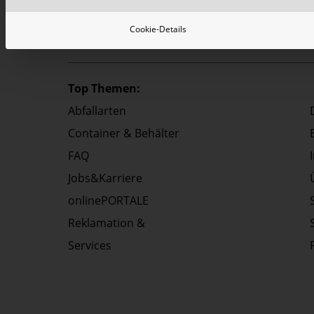
Cookie-Details
Top Themen:
Abfallarten
Container & Behälter
FAQ
Jobs&Karriere
onlinePORTALE
Reklamation &
Services