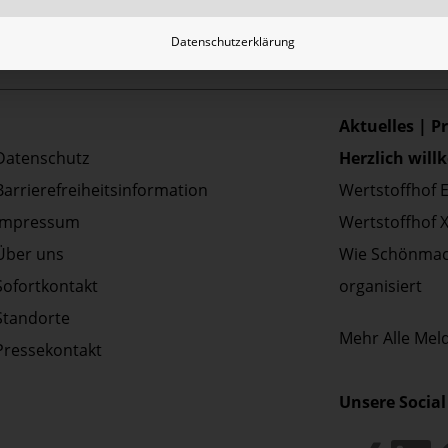
Datenschutzerklärung
Aktuelles | P
Datenschutz
Herzlich wil
Barrierefreiheitsinformation
Wertstoffhof 
Impressum
Wertstoffhof 
Über uns
Wie Schönmac
Sofortkontakt
organisiert
Standorte
Mehr
Alle Me
Pressekontakt
Unsere Social