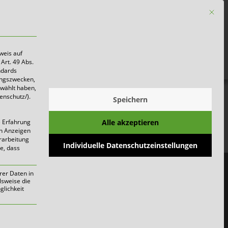
Mit die
Firmen
weis auf
Art. 49 Abs.
ndards
ungszwecken,
ewählt haben,
enschutz/).
Speichern
Alle akzeptieren
e Erfahrung
on Anzeigen
erarbeitung
Individuelle Datenschutzeinstellungen
ie, dass
rer Daten in
lsweise die
lichkeit
werden kann. Die erste Service-Gruppe i