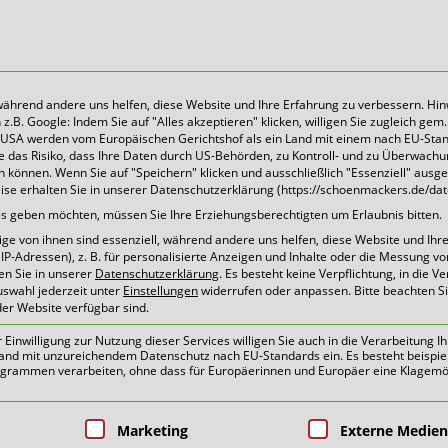
 während andere uns helfen, diese Website und Ihre Erfahrung zu verbessern. Hin
B. Google: Indem Sie auf "Alles akzeptieren" klicken, willigen Sie zugleich gem. 
Heute für morgen sorgen
Die USA werden vom Europäischen Gerichtshof als ein Land mit einem nach EU-Sta
 das Risiko, dass Ihre Daten durch US-Behörden, zu Kontroll- und zu Überwach
können. Wenn Sie auf "Speichern" klicken und ausschließlich "Essenziell" ausg
eise erhalten Sie in unserer Datenschutzerklärung (https://schoenmackers.de/dat
ices geben möchten, müssen Sie Ihre Erziehungsberechtigten um Erlaubnis bitten.
e von ihnen sind essenziell, während andere uns helfen, diese Website und Ihr
P-Adressen), z. B. für personalisierte Anzeigen und Inhalte oder die Messung v
en Sie in unserer
Datenschutzerklärung
.
Es besteht keine Verpflichtung, in die V
uswahl jederzeit unter
Einstellungen
widerrufen oder anpassen.
Bitte beachten S
der Website verfügbar sind.
inwilligung zur Nutzung dieser Services willigen Sie auch in die Verarbeitung Ih
n Land mit unzureichendem Datenschutz nach EU-Standards ein. Es besteht beispie
ammen verarbeiten, ohne dass für Europäerinnen und Europäer eine Klagemög
oben
pen, für die eine Einwilligung erteilt 
Marketing
Externe Medien