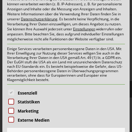
können verarbeitet werden (z. B. IP-Adressen), z. B. für personalisierte
Anzeigen und Inhalte oder die Messung von Anzeigen und Inhalten.
Weitere Informationen über die Verwendung Ihrer Daten finden Sie in
unserer
Datenschutzerklärung
.
Es besteht keine Verpflichtung, in die
Verarbeitung Ihrer Daten einzuwilligen, um dieses Angebot zu nutzen.
Top Themen:
Sie können Ihre Auswahl jederzeit unter
Einstellungen
widerrufen oder
anpassen.
Bitte beachten Sie, dass aufgrund individueller Einstellungen
Abfallarten
möglicherweise nicht alle Funktionen der Website verfügbar sind.
Container & Behälter
Einige Services verarbeiten personenbezogene Daten in den USA. Mit
Ihrer Einwilligung zur Nutzung dieser Services willigen Sie auch in die
FAQ
Verarbeitung Ihrer Daten in den USA gemäß Art. 49 (1) lit. a GDPR ein.
Der EuGH stuft die USA als ein Land mit unzureichendem Datenschutz
Jobs&Karriere
nach EU-Standards ein. Es besteht beispielsweise die Gefahr, dass US-
Behörden personenbezogene Daten in Überwachungsprogrammen
onlinePORTALE
verarbeiten, ohne dass für Europäerinnen und Europäer eine
Klagemöglichkeit besteht.
Reklamation & Services
Es folgt eine Liste der Service-Gruppen, für die eine E
Essenziell
Statistiken
Aktuelles | Pressemitteilungen
Marketing
Herzlich willkommen im Team Grün-Gelb!
Externe Medien
Wertstoffhof Erkrath | Geänderte Öffnungszeiten