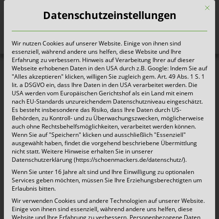
Mit d
Datenschutzeinstellungen
Wir nutzen Cookies auf unserer Website. Einige von ihnen sind
Heute für morgen sorgen
essenziell, während andere uns helfen, diese Website und Ihre
Erfahrung zu verbessern. Hinweis auf Verarbeitung Ihrer auf dieser
Webseite erhobenen Daten in den USA durch z.B. Google: Indem Sie auf
"Alles akzeptieren" klicken, willigen Sie zugleich gem. Art. 49 Abs. 1 S. 1
lit. a DSGVO ein, dass Ihre Daten in den USA verarbeitet werden. Die
USA werden vom Europäischen Gerichtshof als ein Land mit einem
nach EU-Standards unzureichendem Datenschutzniveau eingeschätzt.
Es besteht insbesondere das Risiko, dass Ihre Daten durch US-
Behörden, zu Kontroll- und zu Überwachungszwecken, möglicherweise
auch ohne Rechtsbehelfsmöglichkeiten, verarbeitet werden können.
Wenn Sie auf "Speichern" klicken und ausschließlich "Essenziell"
ausgewählt haben, findet die vorgehend beschriebene Übermittlung
nicht statt. Weitere Hinweise erhalten Sie in unserer
Datenschutzerklärung (https://schoenmackers.de/datenschutz/).
Wenn Sie unter 16 Jahre alt sind und Ihre Einwilligung zu optionalen
Services geben möchten, müssen Sie Ihre Erziehungsberechtigten um
Erlaubnis bitten.
Wir verwenden Cookies und andere Technologien auf unserer Website.
oben
Einige von ihnen sind essenziell, während andere uns helfen, diese
Website und Ihre Erfahrung zu verbessern.
Personenbezogene Daten