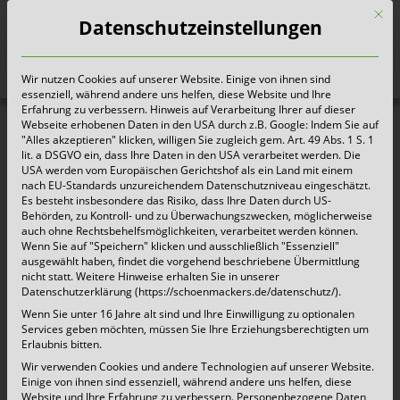
Mit d
Datenschutzeinstellungen
Wir nutzen Cookies auf unserer Website. Einige von ihnen sind
Heute für morgen sorgen
essenziell, während andere uns helfen, diese Website und Ihre
Erfahrung zu verbessern. Hinweis auf Verarbeitung Ihrer auf dieser
Webseite erhobenen Daten in den USA durch z.B. Google: Indem Sie auf
"Alles akzeptieren" klicken, willigen Sie zugleich gem. Art. 49 Abs. 1 S. 1
Vielen Dank!
lit. a DSGVO ein, dass Ihre Daten in den USA verarbeitet werden. Die
USA werden vom Europäischen Gerichtshof als ein Land mit einem
nach EU-Standards unzureichendem Datenschutzniveau eingeschätzt.
Es besteht insbesondere das Risiko, dass Ihre Daten durch US-
Ihr Formular wurde erfolgreich verschickt.
Behörden, zu Kontroll- und zu Überwachungszwecken, möglicherweise
auch ohne Rechtsbehelfsmöglichkeiten, verarbeitet werden können.
Wenn Sie auf "Speichern" klicken und ausschließlich "Essenziell"
ausgewählt haben, findet die vorgehend beschriebene Übermittlung
nicht statt. Weitere Hinweise erhalten Sie in unserer
Datenschutzerklärung (https://schoenmackers.de/datenschutz/).
Wenn Sie unter 16 Jahre alt sind und Ihre Einwilligung zu optionalen
Services geben möchten, müssen Sie Ihre Erziehungsberechtigten um
Erlaubnis bitten.
oben
Wir verwenden Cookies und andere Technologien auf unserer Website.
Einige von ihnen sind essenziell, während andere uns helfen, diese
Website und Ihre Erfahrung zu verbessern.
Personenbezogene Daten