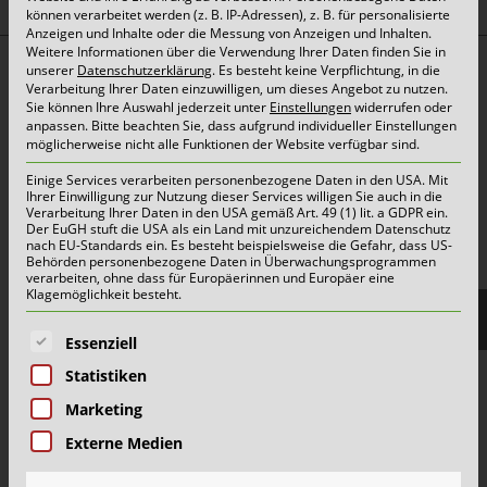
können verarbeitet werden (z. B. IP-Adressen), z. B. für personalisierte
Anzeigen und Inhalte oder die Messung von Anzeigen und Inhalten.
Weitere Informationen über die Verwendung Ihrer Daten finden Sie in
unserer
Datenschutzerklärung
.
Es besteht keine Verpflichtung, in die
Top Themen:
Verarbeitung Ihrer Daten einzuwilligen, um dieses Angebot zu nutzen.
Abfallarten
Sie können Ihre Auswahl jederzeit unter
Einstellungen
widerrufen oder
anpassen.
Bitte beachten Sie, dass aufgrund individueller Einstellungen
Container & Behälter
möglicherweise nicht alle Funktionen der Website verfügbar sind.
FAQ
Einige Services verarbeiten personenbezogene Daten in den USA. Mit
Ihrer Einwilligung zur Nutzung dieser Services willigen Sie auch in die
Jobs&Karriere
Verarbeitung Ihrer Daten in den USA gemäß Art. 49 (1) lit. a GDPR ein.
Der EuGH stuft die USA als ein Land mit unzureichendem Datenschutz
nach EU-Standards ein. Es besteht beispielsweise die Gefahr, dass US-
onlinePORTALE
Behörden personenbezogene Daten in Überwachungsprogrammen
verarbeiten, ohne dass für Europäerinnen und Europäer eine
Reklamation & Services
Klagemöglichkeit besteht.
Es folgt eine Liste der Service-Gruppen, für die eine E
Essenziell
Aktuelles | Pressemitteilungen
Statistiken
Herzlich willkommen im Team Grün-Gelb!
Marketing
Wertstoffhof Erkrath | Geänderte Öffnungszeiten
Externe Medien
Wertstoffhof Xanten | Geänderte Öffnungszeiten