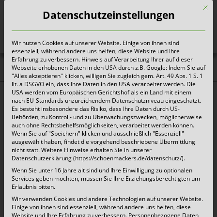
Mit d
Datenschutzeinstellungen
Wir nutzen Cookies auf unserer Website. Einige von ihnen sind
Heute für morgen sorgen
essenziell, während andere uns helfen, diese Website und Ihre
Erfahrung zu verbessern. Hinweis auf Verarbeitung Ihrer auf dieser
Webseite erhobenen Daten in den USA durch z.B. Google: Indem Sie auf
Voerde: Zum Start hakt der
"Alles akzeptieren" klicken, willigen Sie zugleich gem. Art. 49 Abs. 1 S. 1
lit. a DSGVO ein, dass Ihre Daten in den USA verarbeitet werden. Die
Tonnentausch
USA werden vom Europäischen Gerichtshof als ein Land mit einem
nach EU-Standards unzureichendem Datenschutzniveau eingeschätzt.
Es besteht insbesondere das Risiko, dass Ihre Daten durch US-
Behörden, zu Kontroll- und zu Überwachungszwecken, möglicherweise
Kempen/Voerde, 01. Januar 2020
– In Voerde
auch ohne Rechtsbehelfsmöglichkeiten, verarbeitet werden können.
Wenn Sie auf "Speichern" klicken und ausschließlich "Essenziell"
kommt es wegen des Gefäßaustauschs beim
ausgewählt haben, findet die vorgehend beschriebene Übermittlung
nicht statt. Weitere Hinweise erhalten Sie in unserer
Restmüll und Bioabfall zu Problemen. Darauf
Datenschutzerklärung (https://schoenmackers.de/datenschutz/).
weist das ab 2020 beauftragte
Wenn Sie unter 16 Jahre alt sind und Ihre Einwilligung zu optionalen
Services geben möchten, müssen Sie Ihre Erziehungsberechtigten um
Entsorgungsunternehmen Schönmackers hin
Erlaubnis bitten.
Wir verwenden Cookies und andere Technologien auf unserer Website.
und bittet um Verständnis. Der bisherige
Einige von ihnen sind essenziell, während andere uns helfen, diese
Entsorger hat viele Altgefäße jetzt mit der letzten
Website und Ihre Erfahrung zu verbessern.
Personenbezogene Daten