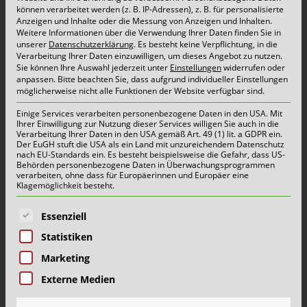
können verarbeitet werden (z. B. IP-Adressen), z. B. für personalisierte
Leerung des Jahres eingesammelt. Die neuen
Anzeigen und Inhalte oder die Messung von Anzeigen und Inhalten.
Weitere Informationen über die Verwendung Ihrer Daten finden Sie in
Gefäße von Schönmackers konnten leider noch
unserer
Datenschutzerklärung
.
Es besteht keine Verpflichtung, in die
Verarbeitung Ihrer Daten einzuwilligen, um dieses Angebot zu nutzen.
nicht komplett ausgeliefert werden.
Sie können Ihre Auswahl jederzeit unter
Einstellungen
widerrufen oder
anpassen.
Bitte beachten Sie, dass aufgrund individueller Einstellungen
möglicherweise nicht alle Funktionen der Website verfügbar sind.
Der Übergang gestaltet sich deshalb schwierig,
Einige Services verarbeiten personenbezogene Daten in den USA. Mit
Ihrer Einwilligung zur Nutzung dieser Services willigen Sie auch in die
weil die zur Verfügung gestellten Daten teilweise
Verarbeitung Ihrer Daten in den USA gemäß Art. 49 (1) lit. a GDPR ein.
Der EuGH stuft die USA als ein Land mit unzureichendem Datenschutz
veraltet sind und einer Aktualisierung bedürfen.
nach EU-Standards ein. Es besteht beispielsweise die Gefahr, dass US-
Behörden personenbezogene Daten in Überwachungsprogrammen
verarbeiten, ohne dass für Europäerinnen und Europäer eine
Diese wird jetzt vorgenommen. Von einigen
Klagemöglichkeit besteht.
Grundstücken liegen Schönmackers keine Daten
Es folgt eine Liste der Service-Gruppen, für die eine E
Essenziell
vor. Ferner gibt es Unstimmigkeiten bezüglich
Statistiken
Tonnenanzahl und Gefäßgrößen.
Marketing
Externe Medien
Schönmackers arbeitet übers Jahr mit Hochdruck