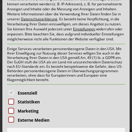
können verarbeitet werden (z. B. IP-Adressen), z. B. für personalisierte
Donnerstag
07.09.2023
1+2+3
Anzeigen und Inhalte oder die Messung von Anzeigen und Inhalten.
Weitere Informationen über die Verwendung Ihrer Daten finden Sie in
unserer
Datenschutzerklärung
.
Es besteht keine Verpflichtung, in die
Freitag
08.09.2023
4
Verarbeitung Ihrer Daten einzuwilligen, um dieses Angebot zu nutzen.
Sie können Ihre Auswahl jederzeit unter
Einstellungen
widerrufen oder
Donnerstag
14.09.2023
5
anpassen.
Bitte beachten Sie, dass aufgrund individueller Einstellungen
möglicherweise nicht alle Funktionen der Website verfügbar sind.
Freitag
15.09.2023
6
Einige Services verarbeiten personenbezogene Daten in den USA. Mit
Ihrer Einwilligung zur Nutzung dieser Services willigen Sie auch in die
Montag
18.09.2023
7
Verarbeitung Ihrer Daten in den USA gemäß Art. 49 (1) lit. a GDPR ein.
Der EuGH stuft die USA als ein Land mit unzureichendem Datenschutz
Dienstag
19.09.2023
8
nach EU-Standards ein. Es besteht beispielsweise die Gefahr, dass US-
Behörden personenbezogene Daten in Überwachungsprogrammen
verarbeiten, ohne dass für Europäerinnen und Europäer eine
Donnerstag
21.09.2023
9+10
Klagemöglichkeit besteht.
Es folgt eine Liste der Service-Gruppen, für die eine E
Essenziell
Statistiken
Marketing
Externe Medien
Top Themen: