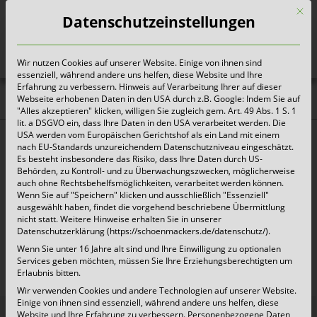
Mit d
Datenschutzeinstellungen
Wir nutzen Cookies auf unserer Website. Einige von ihnen sind
Heute für morgen sorgen
essenziell, während andere uns helfen, diese Website und Ihre
Erfahrung zu verbessern. Hinweis auf Verarbeitung Ihrer auf dieser
Webseite erhobenen Daten in den USA durch z.B. Google: Indem Sie auf
Wegberg | Zusatztermine
"Alles akzeptieren" klicken, willigen Sie zugleich gem. Art. 49 Abs. 1 S. 1
lit. a DSGVO ein, dass Ihre Daten in den USA verarbeitet werden. Die
für Grünschnitt
USA werden vom Europäischen Gerichtshof als ein Land mit einem
nach EU-Standards unzureichendem Datenschutzniveau eingeschätzt.
Es besteht insbesondere das Risiko, dass Ihre Daten durch US-
Kempen | Wegberg, 28.08.2023
– Aufgrund der
Behörden, zu Kontroll- und zu Überwachungszwecken, möglicherweise
auch ohne Rechtsbehelfsmöglichkeiten, verarbeitet werden können.
hohen Nachfrage gibt es für die Bürger:innen im
Wenn Sie auf "Speichern" klicken und ausschließlich "Essenziell"
ausgewählt haben, findet die vorgehend beschriebene Übermittlung
September je Bezirk einen weiteren Termin für
nicht statt. Weitere Hinweise erhalten Sie in unserer
Datenschutzerklärung (https://schoenmackers.de/datenschutz/).
die Grünschnittabfuhr. Die Termine entnehmen
Wenn Sie unter 16 Jahre alt sind und Ihre Einwilligung zu optionalen
Sie bitte der Übersicht:
Services geben möchten, müssen Sie Ihre Erziehungsberechtigten um
Erlaubnis bitten.
Wir verwenden Cookies und andere Technologien auf unserer Website.
Einige von ihnen sind essenziell, während andere uns helfen, diese
Tag
Datum
Bezirk
Website und Ihre Erfahrung zu verbessern.
Personenbezogene Daten