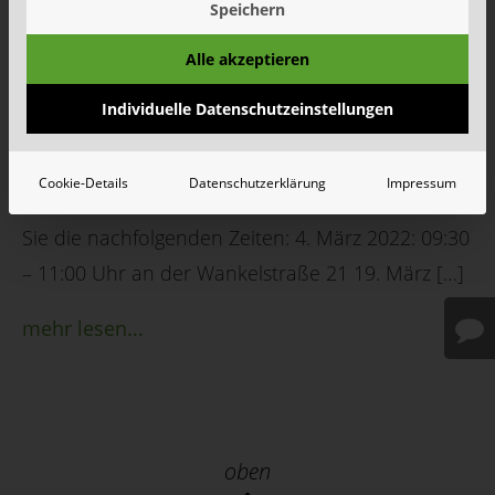
Speichern
Kempen / Korschenbroich, 02. März 2022 –
Aufgrund der Platzbelegung durch das
Alle akzeptieren
Schnelltestzentrum steht in Korschenbroich
Individuelle Datenschutzeinstellungen
(Glehn) das Schadstoffmobil am 4. und 19. März,
nicht wie gewohnt auf dem Glehner Kirmesplatz,
Cookie-Details
Datenschutzerklärung
Impressum
sondern auf der Wankelstraße 21. Bitte beachten
Sie die nachfolgenden Zeiten: 4. März 2022: 09:30
– 11:00 Uhr an der Wankelstraße 21 19. März […]
mehr lesen...
oben