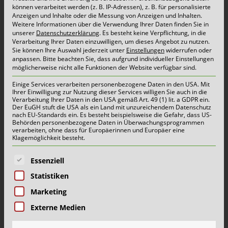
können verarbeitet werden (z. B. IP-Adressen), z. B. für personalisierte
Abfälle an. Altpapier, Altkleider sowie Elektro- und
Anzeigen und Inhalte oder die Messung von Anzeigen und Inhalten.
Weitere Informationen über die Verwendung Ihrer Daten finden Sie in
Elektroinkaltgeräte in haushaltsüblichen Mengen
unserer
Datenschutzerklärung
.
Es besteht keine Verpflichtung, in die
Verarbeitung Ihrer Daten einzuwilligen, um dieses Angebot zu nutzen.
können Bürgerinnen und Bürger des Kreises
Sie können Ihre Auswahl jederzeit unter
Einstellungen
widerrufen oder
anpassen.
Bitte beachten Sie, dass aufgrund individueller Einstellungen
Viersen kostenlos abgeben. Gegen eine geringe
möglicherweise nicht alle Funktionen der Website verfügbar sind.
Pau­schale von 10 € werden aus Haushalten bis
Einige Services verarbeiten personenbezogene Daten in den USA. Mit
Ihrer Einwilligung zur Nutzung dieser Services willigen Sie auch in die
zu 1 cbm Grünschnitt, Sperrmüll und Sperrgut
Verarbeitung Ihrer Daten in den USA gemäß Art. 49 (1) lit. a GDPR ein.
Der EuGH stuft die USA als ein Land mit unzureichendem Datenschutz
[…]
nach EU-Standards ein. Es besteht beispielsweise die Gefahr, dass US-
Behörden personenbezogene Daten in Überwachungsprogrammen
verarbeiten, ohne dass für Europäerinnen und Europäer eine
mehr lesen...
Klagemöglichkeit besteht.
Es folgt eine Liste der Service-Gruppen, für die eine E
Essenziell
Statistiken
Ersatzstandort Schadstoffmobil
Korschenbroich (Glehn)
Marketing
Externe Medien
2. März 2022 |
Aktuelles