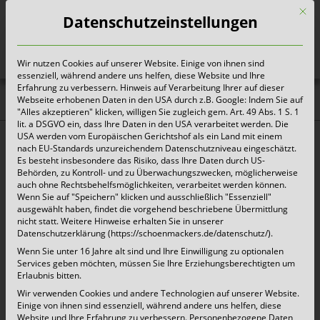
Mit d
Datenschutzeinstellungen
Wir nutzen Cookies auf unserer Website. Einige von ihnen sind
Heute für morgen sorgen
essenziell, während andere uns helfen, diese Website und Ihre
Erfahrung zu verbessern. Hinweis auf Verarbeitung Ihrer auf dieser
Webseite erhobenen Daten in den USA durch z.B. Google: Indem Sie auf
Aktuelles |
"Alles akzeptieren" klicken, willigen Sie zugleich gem. Art. 49 Abs. 1 S. 1
lit. a DSGVO ein, dass Ihre Daten in den USA verarbeitet werden. Die
Pressemitteilungen
USA werden vom Europäischen Gerichtshof als ein Land mit einem
nach EU-Standards unzureichendem Datenschutzniveau eingeschätzt.
Es besteht insbesondere das Risiko, dass Ihre Daten durch US-
Behörden, zu Kontroll- und zu Überwachungszwecken, möglicherweise
Wertstoffhof Niederkrüchten nimmt jetzt
auch ohne Rechtsbehelfsmöglichkeiten, verarbeitet werden können.
Wenn Sie auf "Speichern" klicken und ausschließlich "Essenziell"
auch kommunale Abfälle an!
ausgewählt haben, findet die vorgehend beschriebene Übermittlung
nicht statt. Weitere Hinweise erhalten Sie in unserer
Datenschutzerklärung (https://schoenmackers.de/datenschutz/).
31. März 2022 |
Aktuelles
Wenn Sie unter 16 Jahre alt sind und Ihre Einwilligung zu optionalen
Services geben möchten, müssen Sie Ihre Erziehungsberechtigten um
Kempen/Niederkrüchten, 31. März 2022 – Ab
Erlaubnis bitten.
Wir verwenden Cookies und andere Technologien auf unserer Website.
dem 01.04.2022 nehmen wir auf unserem
Einige von ihnen sind essenziell, während andere uns helfen, diese
Wertstoffhof in Niederkrüchten auch kommnale
Website und Ihre Erfahrung zu verbessern.
Personenbezogene Daten